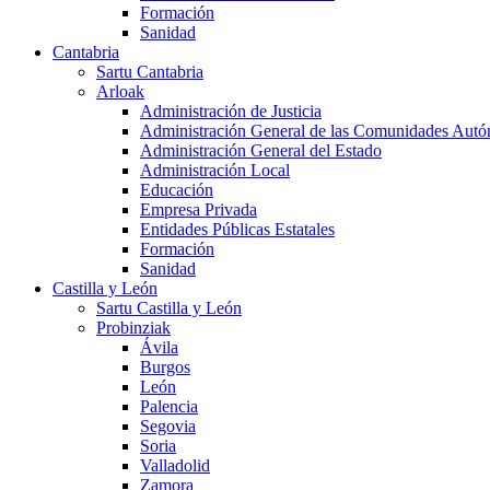
Formación
Sanidad
Cantabria
Sartu Cantabria
Arloak
Administración de Justicia
Administración General de las Comunidades Aut
Administración General del Estado
Administración Local
Educación
Empresa Privada
Entidades Públicas Estatales
Formación
Sanidad
Castilla y León
Sartu Castilla y León
Probinziak
Ávila
Burgos
León
Palencia
Segovia
Soria
Valladolid
Zamora