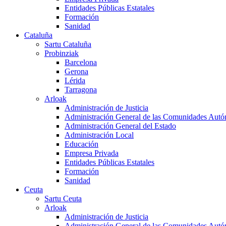
Entidades Públicas Estatales
Formación
Sanidad
Cataluña
Sartu Cataluña
Probinziak
Barcelona
Gerona
Lérida
Tarragona
Arloak
Administración de Justicia
Administración General de las Comunidades Aut
Administración General del Estado
Administración Local
Educación
Empresa Privada
Entidades Públicas Estatales
Formación
Sanidad
Ceuta
Sartu Ceuta
Arloak
Administración de Justicia
Administración General de las Comunidades Aut