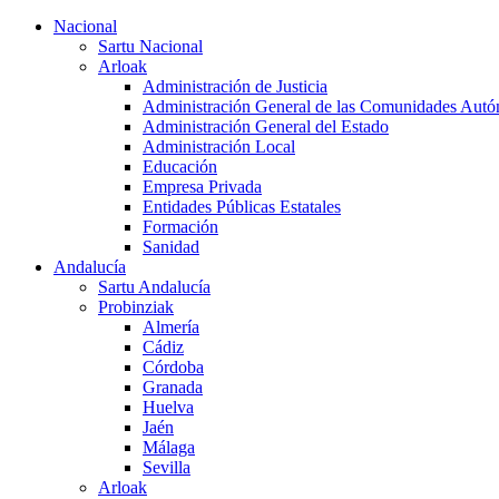
Nacional
Sartu Nacional
Arloak
Administración de Justicia
Administración General de las Comunidades Aut
Administración General del Estado
Administración Local
Educación
Empresa Privada
Entidades Públicas Estatales
Formación
Sanidad
Andalucía
Sartu Andalucía
Probinziak
Almería
Cádiz
Córdoba
Granada
Huelva
Jaén
Málaga
Sevilla
Arloak