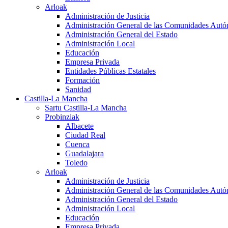
Arloak
Administración de Justicia
Administración General de las Comunidades Aut
Administración General del Estado
Administración Local
Educación
Empresa Privada
Entidades Públicas Estatales
Formación
Sanidad
Castilla-La Mancha
Sartu Castilla-La Mancha
Probinziak
Albacete
Ciudad Real
Cuenca
Guadalajara
Toledo
Arloak
Administración de Justicia
Administración General de las Comunidades Aut
Administración General del Estado
Administración Local
Educación
Empresa Privada