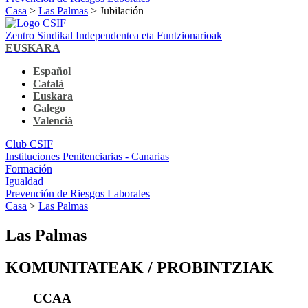
Casa
>
Las Palmas
> Jubilación
Zentro Sindikal Independentea eta Funtzionarioak
EUSKARA
Español
Català
Euskara
Galego
Valencià
Club CSIF
Instituciones Penitenciarias - Canarias
Formación
Igualdad
Prevención de Riesgos Laborales
Casa
>
Las Palmas
Las Palmas
KOMUNITATEAK / PROBINTZIAK
CCAA