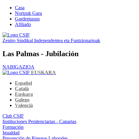
Casa
Nortzuk Gara
Gardentasun
Afiliado
Zentro Sindikal Independentea eta Funtzionarioak
Las Palmas - Jubilación
NABIGAZIOA
EUSKARA
Español
Català
Euskara
Galego
Valencià
Club CSIF
Instituciones Penitenciarias - Canarias
Formación
Igualdad
Prevención de Riesgos Laborales