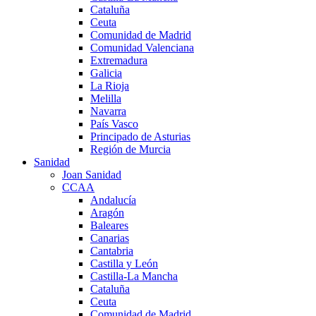
Cataluña
Ceuta
Comunidad de Madrid
Comunidad Valenciana
Extremadura
Galicia
La Rioja
Melilla
Navarra
País Vasco
Principado de Asturias
Región de Murcia
Sanidad
Joan Sanidad
CCAA
Andalucía
Aragón
Baleares
Canarias
Cantabria
Castilla y León
Castilla-La Mancha
Cataluña
Ceuta
Comunidad de Madrid