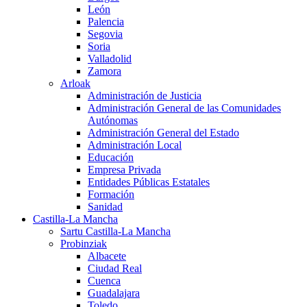
León
Palencia
Segovia
Soria
Valladolid
Zamora
Arloak
Administración de Justicia
Administración General de las Comunidades
Autónomas
Administración General del Estado
Administración Local
Educación
Empresa Privada
Entidades Públicas Estatales
Formación
Sanidad
Castilla-La Mancha
Sartu Castilla-La Mancha
Probinziak
Albacete
Ciudad Real
Cuenca
Guadalajara
Toledo