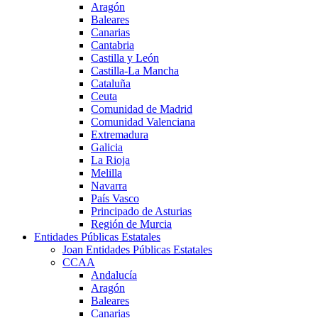
Aragón
Baleares
Canarias
Cantabria
Castilla y León
Castilla-La Mancha
Cataluña
Ceuta
Comunidad de Madrid
Comunidad Valenciana
Extremadura
Galicia
La Rioja
Melilla
Navarra
País Vasco
Principado de Asturias
Región de Murcia
Entidades Públicas Estatales
Joan Entidades Públicas Estatales
CCAA
Andalucía
Aragón
Baleares
Canarias