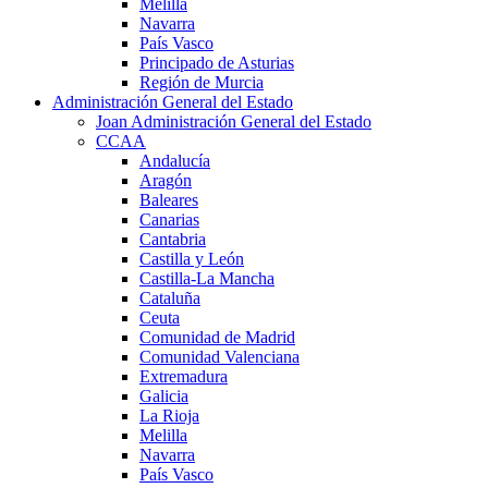
Melilla
Navarra
País Vasco
Principado de Asturias
Región de Murcia
Administración General del Estado
Joan Administración General del Estado
CCAA
Andalucía
Aragón
Baleares
Canarias
Cantabria
Castilla y León
Castilla-La Mancha
Cataluña
Ceuta
Comunidad de Madrid
Comunidad Valenciana
Extremadura
Galicia
La Rioja
Melilla
Navarra
País Vasco