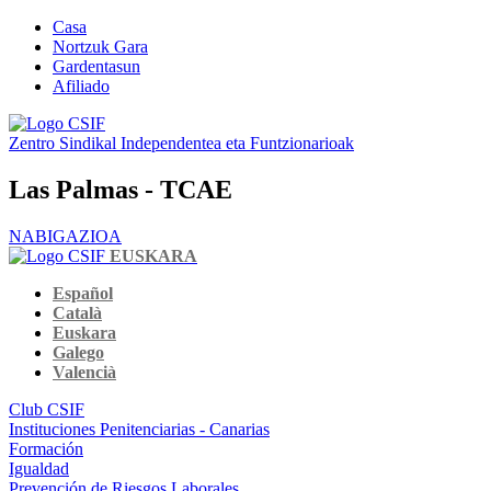
Casa
Nortzuk Gara
Gardentasun
Afiliado
Zentro Sindikal Independentea eta Funtzionarioak
Las Palmas - TCAE
NABIGAZIOA
EUSKARA
Español
Català
Euskara
Galego
Valencià
Club CSIF
Instituciones Penitenciarias - Canarias
Formación
Igualdad
Prevención de Riesgos Laborales