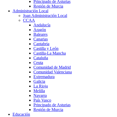
Principado de Asturias
Región de Murcia
Administración Local
Joan Administración Local
CCAA
Andalucía
Aragón
Baleares
Canarias
Cantabria
Castilla y León
Castilla-La Mancha
Cataluña
Ceuta
Comunidad de Madrid
Comunidad Valenciana
Extremadura
Galicia
La Rioja
Melilla
Navarra
País Vasco
Principado de Asturias
Región de Murcia
Educación