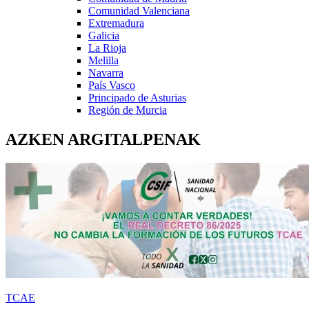
Comunidad Valenciana
Extremadura
Galicia
La Rioja
Melilla
Navarra
País Vasco
Principado de Asturias
Región de Murcia
AZKEN ARGITALPENAK
TCAE