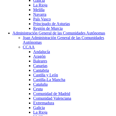
Galicia
La Rioja
Melilla
Navarra
País Vasco
Principado de Asturias
Región de Murcia
Administración General de las Comunidades Autónomas
Joan Administración General de las Comunidades
Autónomas
CCAA
Andalucía
Aragón
Baleares
Canarias
Cantabria
Castilla y León
Castilla-La Mancha
Cataluña
Ceuta
Comunidad de Madrid
Comunidad Valenciana
Extremadura
Galicia
La Rioja