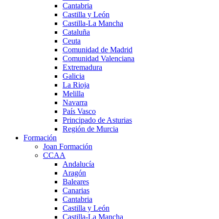
Cantabria
Castilla y León
Castilla-La Mancha
Cataluña
Ceuta
Comunidad de Madrid
Comunidad Valenciana
Extremadura
Galicia
La Rioja
Melilla
Navarra
País Vasco
Principado de Asturias
Región de Murcia
Formación
Joan Formación
CCAA
Andalucía
Aragón
Baleares
Canarias
Cantabria
Castilla y León
Castilla-La Mancha