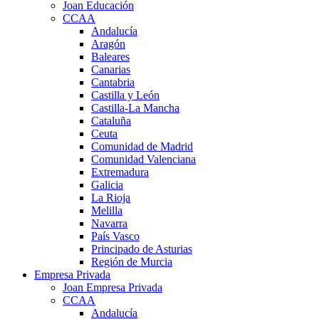
Joan Educación
CCAA
Andalucía
Aragón
Baleares
Canarias
Cantabria
Castilla y León
Castilla-La Mancha
Cataluña
Ceuta
Comunidad de Madrid
Comunidad Valenciana
Extremadura
Galicia
La Rioja
Melilla
Navarra
País Vasco
Principado de Asturias
Región de Murcia
Empresa Privada
Joan Empresa Privada
CCAA
Andalucía