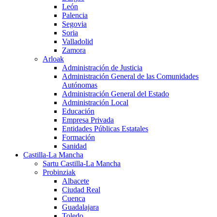
León
Palencia
Segovia
Soria
Valladolid
Zamora
Arloak
Administración de Justicia
Administración General de las Comunidades
Autónomas
Administración General del Estado
Administración Local
Educación
Empresa Privada
Entidades Públicas Estatales
Formación
Sanidad
Castilla-La Mancha
Sartu Castilla-La Mancha
Probinziak
Albacete
Ciudad Real
Cuenca
Guadalajara
Toledo