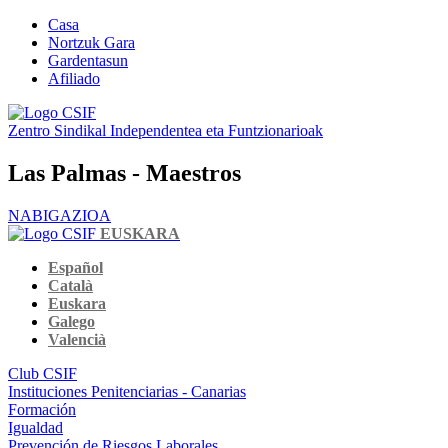
Casa
Nortzuk Gara
Gardentasun
Afiliado
Zentro Sindikal Independentea eta Funtzionarioak
Las Palmas - Maestros
NABIGAZIOA
EUSKARA
Español
Català
Euskara
Galego
Valencià
Club CSIF
Instituciones Penitenciarias - Canarias
Formación
Igualdad
Prevención de Riesgos Laborales