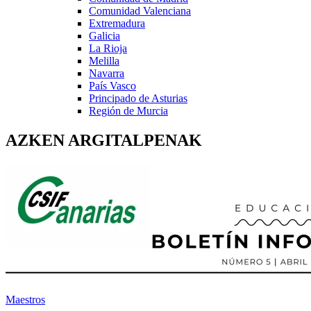
Comunidad Valenciana
Extremadura
Galicia
La Rioja
Melilla
Navarra
País Vasco
Principado de Asturias
Región de Murcia
AZKEN ARGITALPENAK
Maestros