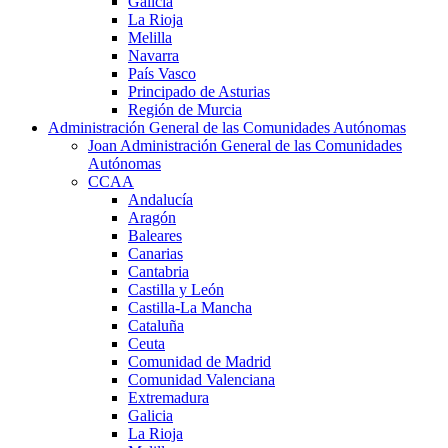
Galicia
La Rioja
Melilla
Navarra
País Vasco
Principado de Asturias
Región de Murcia
Administración General de las Comunidades Autónomas
Joan Administración General de las Comunidades
Autónomas
CCAA
Andalucía
Aragón
Baleares
Canarias
Cantabria
Castilla y León
Castilla-La Mancha
Cataluña
Ceuta
Comunidad de Madrid
Comunidad Valenciana
Extremadura
Galicia
La Rioja