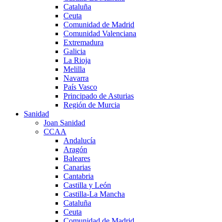
Cataluña
Ceuta
Comunidad de Madrid
Comunidad Valenciana
Extremadura
Galicia
La Rioja
Melilla
Navarra
País Vasco
Principado de Asturias
Región de Murcia
Sanidad
Joan Sanidad
CCAA
Andalucía
Aragón
Baleares
Canarias
Cantabria
Castilla y León
Castilla-La Mancha
Cataluña
Ceuta
Comunidad de Madrid