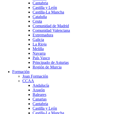
Cantabria
Castilla y León
Castilla-La Mancha
Cataluña
Ceuta
Comunidad de Madrid
Comunidad Valenciana
Extremadura
Galicia
La Rioja
Melilla
Navarra
País Vasco
Principado de Asturias
Región de Murcia
Formación
Joan Formación
CCAA
Andalucía
Aragón
Baleares
Canarias
Cantabria
Castilla y León
Castilla-La Mancha