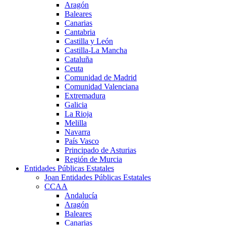
Aragón
Baleares
Canarias
Cantabria
Castilla y León
Castilla-La Mancha
Cataluña
Ceuta
Comunidad de Madrid
Comunidad Valenciana
Extremadura
Galicia
La Rioja
Melilla
Navarra
País Vasco
Principado de Asturias
Región de Murcia
Entidades Públicas Estatales
Joan Entidades Públicas Estatales
CCAA
Andalucía
Aragón
Baleares
Canarias