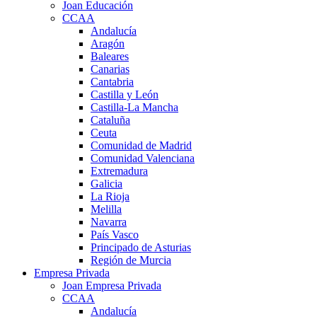
Joan Educación
CCAA
Andalucía
Aragón
Baleares
Canarias
Cantabria
Castilla y León
Castilla-La Mancha
Cataluña
Ceuta
Comunidad de Madrid
Comunidad Valenciana
Extremadura
Galicia
La Rioja
Melilla
Navarra
País Vasco
Principado de Asturias
Región de Murcia
Empresa Privada
Joan Empresa Privada
CCAA
Andalucía