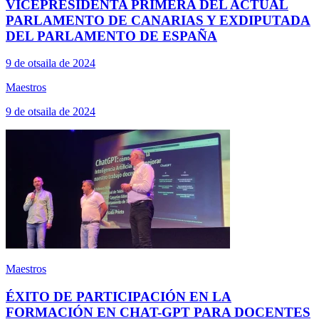
VICEPRESIDENTA PRIMERA DEL ACTUAL
PARLAMENTO DE CANARIAS Y EXDIPUTADA
DEL PARLAMENTO DE ESPAÑA
9 de otsaila de 2024
Maestros
9 de otsaila de 2024
Maestros
ÉXITO DE PARTICIPACIÓN EN LA
FORMACIÓN EN CHAT-GPT PARA DOCENTES