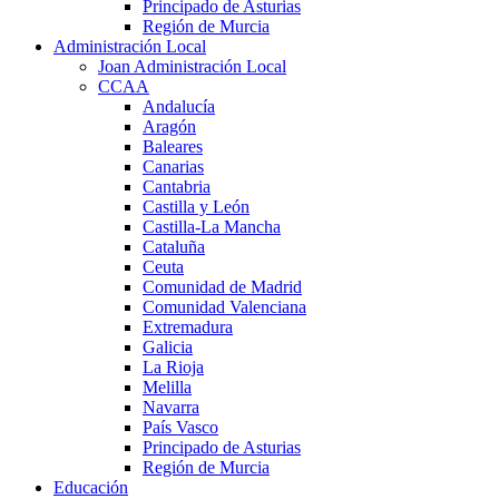
Principado de Asturias
Región de Murcia
Administración Local
Joan Administración Local
CCAA
Andalucía
Aragón
Baleares
Canarias
Cantabria
Castilla y León
Castilla-La Mancha
Cataluña
Ceuta
Comunidad de Madrid
Comunidad Valenciana
Extremadura
Galicia
La Rioja
Melilla
Navarra
País Vasco
Principado de Asturias
Región de Murcia
Educación