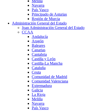
Melilla
Navarra
País Vasco
Principado de Asturias
Región de Murcia
Administración General del Estado
Joan Administración General del Estado
CCAA
Andalucía
Aragón
Baleares
Canarias
Cantabria
Castilla y León
Castilla-La Mancha
Cataluña
Ceuta
Comunidad de Madrid
Comunidad Valenciana
Extremadura
Galicia
La Rioja
Melilla
Navarra
País Vasco