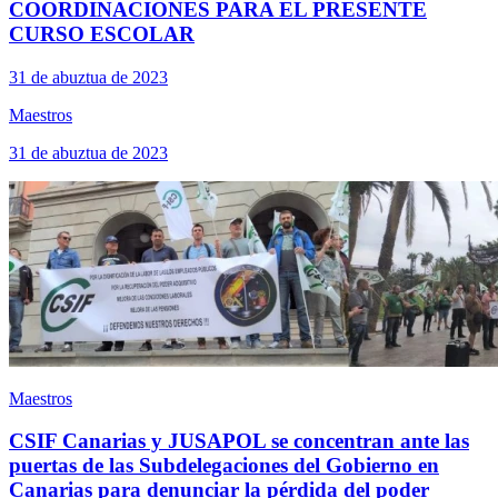
COORDINACIONES PARA EL PRESENTE
CURSO ESCOLAR
31 de abuztua de 2023
Maestros
31 de abuztua de 2023
Maestros
CSIF Canarias y JUSAPOL se concentran ante las
puertas de las Subdelegaciones del Gobierno en
Canarias para denunciar la pérdida del poder