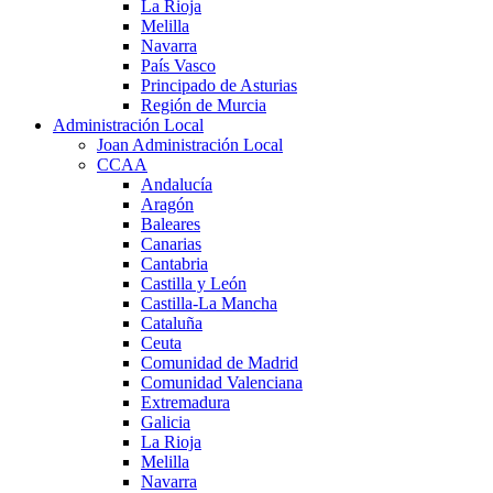
La Rioja
Melilla
Navarra
País Vasco
Principado de Asturias
Región de Murcia
Administración Local
Joan Administración Local
CCAA
Andalucía
Aragón
Baleares
Canarias
Cantabria
Castilla y León
Castilla-La Mancha
Cataluña
Ceuta
Comunidad de Madrid
Comunidad Valenciana
Extremadura
Galicia
La Rioja
Melilla
Navarra