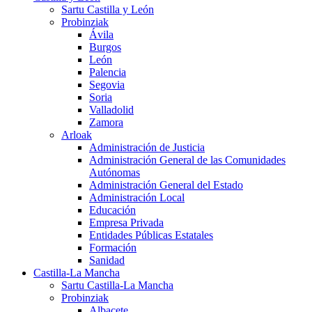
Sartu Castilla y León
Probinziak
Ávila
Burgos
León
Palencia
Segovia
Soria
Valladolid
Zamora
Arloak
Administración de Justicia
Administración General de las Comunidades
Autónomas
Administración General del Estado
Administración Local
Educación
Empresa Privada
Entidades Públicas Estatales
Formación
Sanidad
Castilla-La Mancha
Sartu Castilla-La Mancha
Probinziak
Albacete