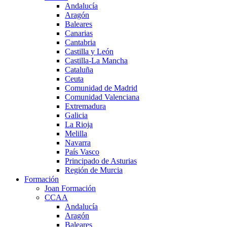
Andalucía
Aragón
Baleares
Canarias
Cantabria
Castilla y León
Castilla-La Mancha
Cataluña
Ceuta
Comunidad de Madrid
Comunidad Valenciana
Extremadura
Galicia
La Rioja
Melilla
Navarra
País Vasco
Principado de Asturias
Región de Murcia
Formación
Joan Formación
CCAA
Andalucía
Aragón
Baleares