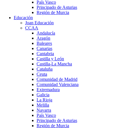
País Vasco
Principado de Asturias
Región de Murcia
Educación
Joan Educación
CCAA
Andalucía
Aragón
Baleares
Canarias
Cantabria
Castilla y León
Castilla-La Mancha
Cataluña
Ceuta
Comunidad de Madrid
Comunidad Valenciana
Extremadura
Galicia
La Rioja
Melilla
Navarra
País Vasco
Principado de Asturias
Región de Murcia