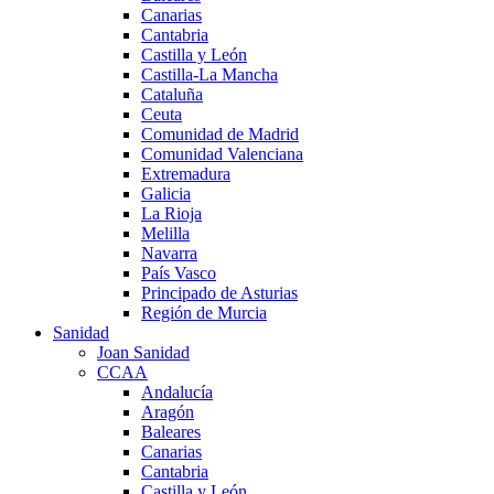
Canarias
Cantabria
Castilla y León
Castilla-La Mancha
Cataluña
Ceuta
Comunidad de Madrid
Comunidad Valenciana
Extremadura
Galicia
La Rioja
Melilla
Navarra
País Vasco
Principado de Asturias
Región de Murcia
Sanidad
Joan Sanidad
CCAA
Andalucía
Aragón
Baleares
Canarias
Cantabria
Castilla y León