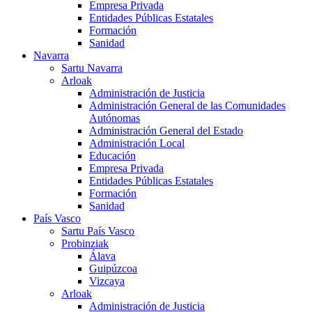
Empresa Privada
Entidades Públicas Estatales
Formación
Sanidad
Navarra
Sartu Navarra
Arloak
Administración de Justicia
Administración General de las Comunidades
Autónomas
Administración General del Estado
Administración Local
Educación
Empresa Privada
Entidades Públicas Estatales
Formación
Sanidad
País Vasco
Sartu País Vasco
Probinziak
Álava
Guipúzcoa
Vizcaya
Arloak
Administración de Justicia