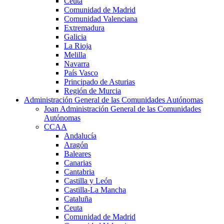
Ceuta
Comunidad de Madrid
Comunidad Valenciana
Extremadura
Galicia
La Rioja
Melilla
Navarra
País Vasco
Principado de Asturias
Región de Murcia
Administración General de las Comunidades Autónomas
Joan Administración General de las Comunidades
Autónomas
CCAA
Andalucía
Aragón
Baleares
Canarias
Cantabria
Castilla y León
Castilla-La Mancha
Cataluña
Ceuta
Comunidad de Madrid