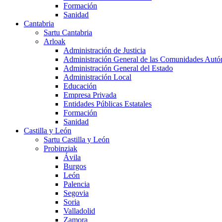
Formación
Sanidad
Cantabria
Sartu Cantabria
Arloak
Administración de Justicia
Administración General de las Comunidades Aut
Administración General del Estado
Administración Local
Educación
Empresa Privada
Entidades Públicas Estatales
Formación
Sanidad
Castilla y León
Sartu Castilla y León
Probinziak
Ávila
Burgos
León
Palencia
Segovia
Soria
Valladolid
Zamora