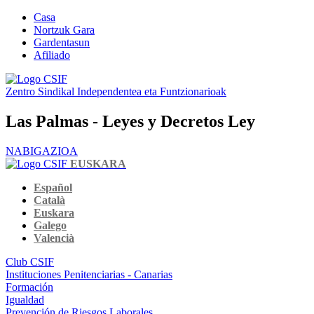
Casa
Nortzuk Gara
Gardentasun
Afiliado
Zentro Sindikal Independentea eta Funtzionarioak
Las Palmas - Leyes y Decretos Ley
NABIGAZIOA
EUSKARA
Español
Català
Euskara
Galego
Valencià
Club CSIF
Instituciones Penitenciarias - Canarias
Formación
Igualdad
Prevención de Riesgos Laborales