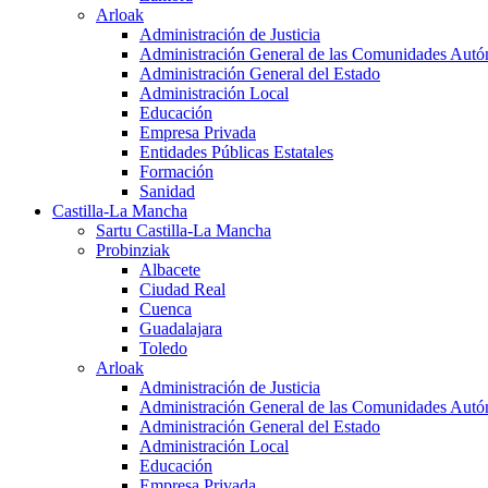
Arloak
Administración de Justicia
Administración General de las Comunidades Aut
Administración General del Estado
Administración Local
Educación
Empresa Privada
Entidades Públicas Estatales
Formación
Sanidad
Castilla-La Mancha
Sartu Castilla-La Mancha
Probinziak
Albacete
Ciudad Real
Cuenca
Guadalajara
Toledo
Arloak
Administración de Justicia
Administración General de las Comunidades Aut
Administración General del Estado
Administración Local
Educación
Empresa Privada