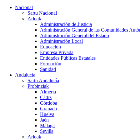
Nacional
Sartu Nacional
Arloak
Administración de Justicia
Administración General de las Comunidades Aut
Administración General del Estado
Administración Local
Educación
Empresa Privada
Entidades Públicas Estatales
Formación
Sanidad
Andalucía
Sartu Andalucía
Probinziak
Almería
Cádiz
Córdoba
Granada
Huelva
Jaén
Málaga
Sevilla
Arloak