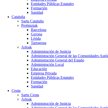
Entidades Públicas Estatales
Formación
Sanidad
Cataluña
Sartu Cataluña
Probinziak
Barcelona
Gerona
Lérida
Tarragona
Arloak
Administración de Justicia
Administración General de las Comunidades Aut
Administración General del Estado
Administración Local
Educación
Empresa Privada
Entidades Públicas Estatales
Formación
Sanidad
Ceuta
Sartu Ceuta
Arloak
Administración de Justicia
Administración General de las Comunidades Aut