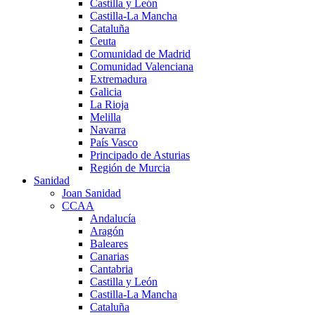
Castilla y León
Castilla-La Mancha
Cataluña
Ceuta
Comunidad de Madrid
Comunidad Valenciana
Extremadura
Galicia
La Rioja
Melilla
Navarra
País Vasco
Principado de Asturias
Región de Murcia
Sanidad
Joan Sanidad
CCAA
Andalucía
Aragón
Baleares
Canarias
Cantabria
Castilla y León
Castilla-La Mancha
Cataluña