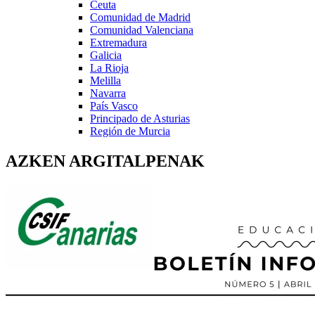
Ceuta
Comunidad de Madrid
Comunidad Valenciana
Extremadura
Galicia
La Rioja
Melilla
Navarra
País Vasco
Principado de Asturias
Región de Murcia
AZKEN ARGITALPENAK