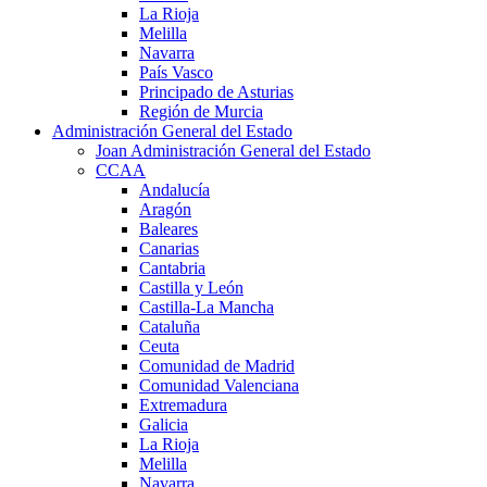
La Rioja
Melilla
Navarra
País Vasco
Principado de Asturias
Región de Murcia
Administración General del Estado
Joan Administración General del Estado
CCAA
Andalucía
Aragón
Baleares
Canarias
Cantabria
Castilla y León
Castilla-La Mancha
Cataluña
Ceuta
Comunidad de Madrid
Comunidad Valenciana
Extremadura
Galicia
La Rioja
Melilla
Navarra