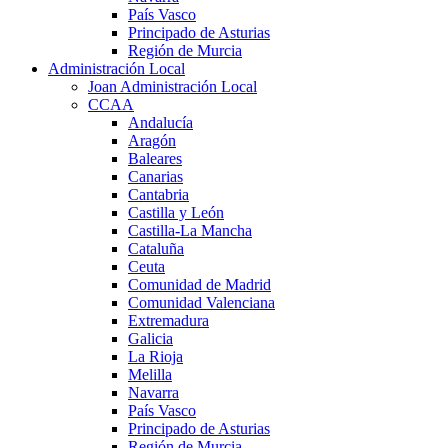
País Vasco
Principado de Asturias
Región de Murcia
Administración Local
Joan Administración Local
CCAA
Andalucía
Aragón
Baleares
Canarias
Cantabria
Castilla y León
Castilla-La Mancha
Cataluña
Ceuta
Comunidad de Madrid
Comunidad Valenciana
Extremadura
Galicia
La Rioja
Melilla
Navarra
País Vasco
Principado de Asturias
Región de Murcia