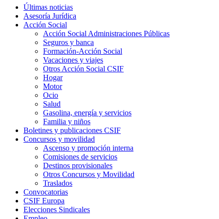
Últimas noticias
Asesoría Jurídica
Acción Social
Acción Social Administraciones Públicas
Seguros y banca
Formación-Acción Social
Vacaciones y viajes
Otros Acción Social CSIF
Hogar
Motor
Ocio
Salud
Gasolina, energía y servicios
Familia y niños
Boletines y publicaciones CSIF
Concursos y movilidad
Ascenso y promoción interna
Comisiones de servicios
Destinos provisionales
Otros Concursos y Movilidad
Traslados
Convocatorias
CSIF Europa
Elecciones Sindicales
Empleo