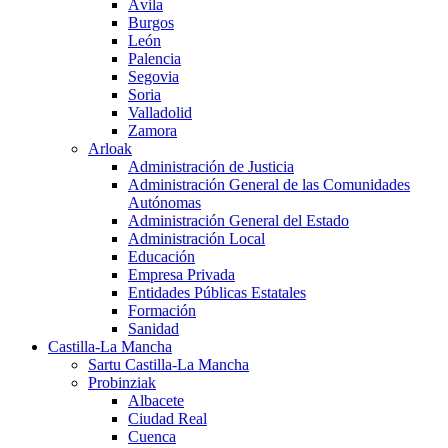
Ávila
Burgos
León
Palencia
Segovia
Soria
Valladolid
Zamora
Arloak
Administración de Justicia
Administración General de las Comunidades
Autónomas
Administración General del Estado
Administración Local
Educación
Empresa Privada
Entidades Públicas Estatales
Formación
Sanidad
Castilla-La Mancha
Sartu Castilla-La Mancha
Probinziak
Albacete
Ciudad Real
Cuenca