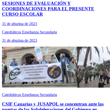
SESIONES DE EVALUACIÓN Y
COORDINACIONES PARA EL PRESENTE
CURSO ESCOLAR
31 de abuztua de 2023
Catedráticos Enseñanza Secundaria
31 de abuztua de 2023
Catedráticos Enseñanza Secundaria
CSIF Canarias y JUSAPOL se concentran ante las
puertas de las Subdelegaciones del Gobierno en