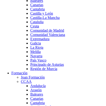
Baleares
Canarias
Cantabria
Castilla y León
Castilla-La Mancha
Cataluña
Ceuta
Comunidad de Madrid
Comunidad Valenciana
Extremadura
Galicia
La Rioja
Melilla
Navarra
País Vasco
Principado de Asturias
Región de Murcia
Formación
Joan Formación
CCAA
Andalucía
Aragón
Baleares
Canarias
Cantabria