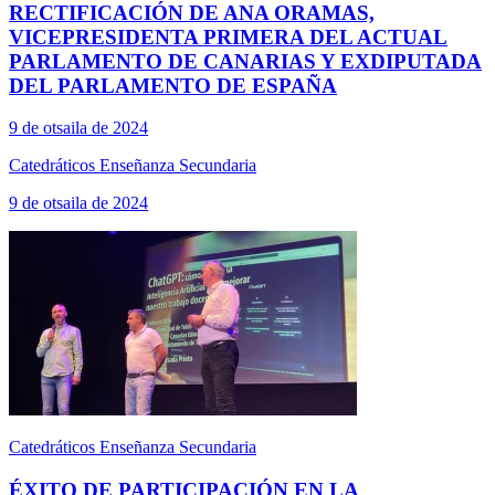
RECTIFICACIÓN DE ANA ORAMAS,
VICEPRESIDENTA PRIMERA DEL ACTUAL
PARLAMENTO DE CANARIAS Y EXDIPUTADA
DEL PARLAMENTO DE ESPAÑA
9 de otsaila de 2024
Catedráticos Enseñanza Secundaria
9 de otsaila de 2024
Catedráticos Enseñanza Secundaria
ÉXITO DE PARTICIPACIÓN EN LA