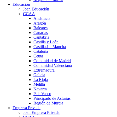
Educación
Joan Educación
CCAA
Andalucía
Aragón
Baleares
Canarias
Cantabria
Castilla y León
Castilla-La Mancha
Cataluña
Ceuta
Comunidad de Madrid
Comunidad Valenciana
Extremadura
Galicia
La Rioja
Melilla
Navarra
País Vasco
Principado de Asturias
Región de Murcia
Empresa Privada
Joan Empresa Privada