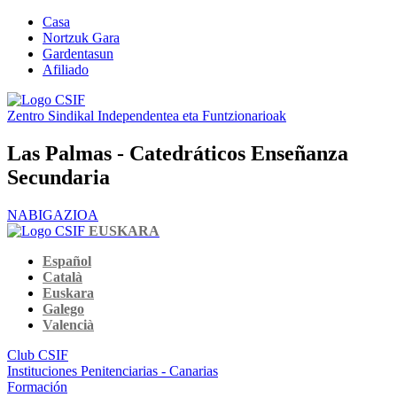
Casa
Nortzuk Gara
Gardentasun
Afiliado
Zentro Sindikal Independentea eta Funtzionarioak
Las Palmas - Catedráticos Enseñanza
Secundaria
NABIGAZIOA
EUSKARA
Español
Català
Euskara
Galego
Valencià
Club CSIF
Instituciones Penitenciarias - Canarias
Formación