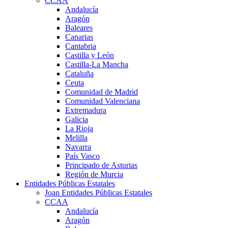
CCAA
Andalucía
Aragón
Baleares
Canarias
Cantabria
Castilla y León
Castilla-La Mancha
Cataluña
Ceuta
Comunidad de Madrid
Comunidad Valenciana
Extremadura
Galicia
La Rioja
Melilla
Navarra
País Vasco
Principado de Asturias
Región de Murcia
Entidades Públicas Estatales
Joan Entidades Públicas Estatales
CCAA
Andalucía
Aragón