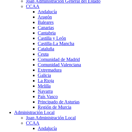
Joan Administración General del Estado
CCAA
Andalucía
Aragón
Baleares
Canarias
Cantabria
Castilla y León
Castilla-La Mancha
Cataluña
Ceuta
Comunidad de Madrid
Comunidad Valenciana
Extremadura
Galicia
La Rioja
Melilla
Navarra
País Vasco
Principado de Asturias
Región de Murcia
Administración Local
Joan Administración Local
CCAA
Andalucía