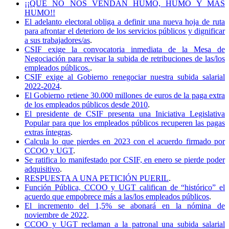
¡¡QUE NO NOS VENDAN HUMO, HUMO Y MÁS
HUMO!!
El adelanto electoral obliga a definir una nueva hoja de ruta
para afrontar el deterioro de los servicios públicos y dignificar
a sus trabajadores/as
.
CSIF exige la convocatoria inmediata de la Mesa de
Negociación para revisar la subida de retribuciones de las/los
empleados públicos.
.
CSIF exige al Gobierno renegociar nuestra subida salarial
2022-2024
.
El Gobierno retiene 30.000 millones de euros de la paga extra
de los empleados públicos desde 2010
.
El presidente de CSIF presenta una Iniciativa Legislativa
Popular para que los empleados públicos recuperen las pagas
extras íntegras
.
Calcula lo que pierdes en 2023 con el acuerdo firmado por
CCOO y UGT
.
Se ratifica lo manifestado por CSIF, en enero se pierde poder
adquisitivo
.
RESPUESTA A UNA PETICIÓN PUERIL
.
Función Pública, CCOO y UGT califican de “histórico” el
acuerdo que empobrece más a las/los empleados públicos
.
El incremento del 1,5% se abonará en la nómina de
noviembre de 2022
.
CCOO y UGT reclaman a la patronal una subida salarial