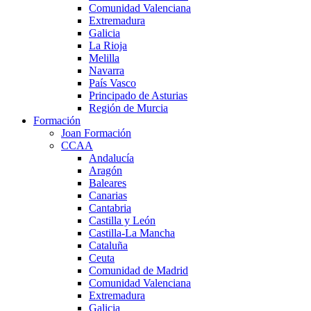
Comunidad Valenciana
Extremadura
Galicia
La Rioja
Melilla
Navarra
País Vasco
Principado de Asturias
Región de Murcia
Formación
Joan Formación
CCAA
Andalucía
Aragón
Baleares
Canarias
Cantabria
Castilla y León
Castilla-La Mancha
Cataluña
Ceuta
Comunidad de Madrid
Comunidad Valenciana
Extremadura
Galicia