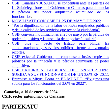
CSIF Canarias y JUSAPOL se concentran ante las puertas de
las Subdelegaciones del Gobierno en Canarias para denunciar
la pérdida del poder adquisitivo acumulado de los
funcionarios
.
MOVILIZATE CON CSIF EL 25 DE MAYO DE 2022
.
“Por la dignificación de la labor de los/as empleados públicos
y de la calidad de los servicios que recibe la ciudadanía”
.
CSIF convoca movilizaciones el 25 de mayo por la pérdida de
poder adquisitivo y la ausencia de negociación salarial
.
CSIF pide un pacto de Estado para blindar las
administraciones y servicios públicos frente a eventuales
recortes
.
CSIF exige al Gobierno que compense a los/as empleados
públicos por la inflación y la pérdida acumulada de poder
adquisitivo
.
CSIF EXIGIRÁ AL GOBIERNO DE CANARIAS UNA
SUBIDA A SUS FUNCIONARIOS DE UN 3,6% EN 2022
.
Entrevista a Miguel Borra en EL MUNDO: “Exigimos una
subida para los funcionarios del 3.6% en 2022”
.
Canarias, a 10 de enero de 2024.
CSIF, sector autonómico de Canarias
PARTEKATU