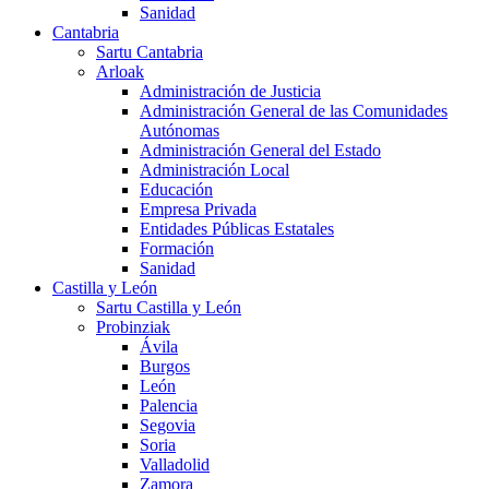
Sanidad
Cantabria
Sartu Cantabria
Arloak
Administración de Justicia
Administración General de las Comunidades
Autónomas
Administración General del Estado
Administración Local
Educación
Empresa Privada
Entidades Públicas Estatales
Formación
Sanidad
Castilla y León
Sartu Castilla y León
Probinziak
Ávila
Burgos
León
Palencia
Segovia
Soria
Valladolid
Zamora