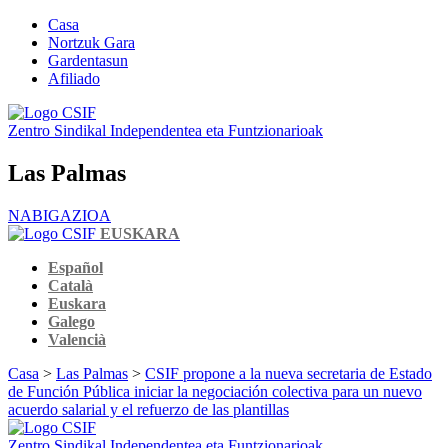
Casa
Nortzuk Gara
Gardentasun
Afiliado
Zentro Sindikal Independentea eta Funtzionarioak
Las Palmas
NABIGAZIOA
EUSKARA
Español
Català
Euskara
Galego
Valencià
Casa
>
Las Palmas
>
CSIF propone a la nueva secretaria de Estado
de Función Pública iniciar la negociación colectiva para un nuevo
acuerdo salarial y el refuerzo de las plantillas
Zentro Sindikal Independentea eta Funtzionarioak