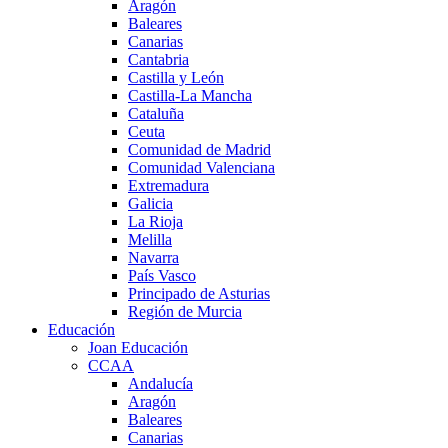
Aragón
Baleares
Canarias
Cantabria
Castilla y León
Castilla-La Mancha
Cataluña
Ceuta
Comunidad de Madrid
Comunidad Valenciana
Extremadura
Galicia
La Rioja
Melilla
Navarra
País Vasco
Principado de Asturias
Región de Murcia
Educación
Joan Educación
CCAA
Andalucía
Aragón
Baleares
Canarias