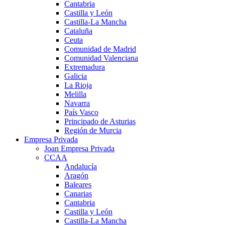
Cantabria
Castilla y León
Castilla-La Mancha
Cataluña
Ceuta
Comunidad de Madrid
Comunidad Valenciana
Extremadura
Galicia
La Rioja
Melilla
Navarra
País Vasco
Principado de Asturias
Región de Murcia
Empresa Privada
Joan Empresa Privada
CCAA
Andalucía
Aragón
Baleares
Canarias
Cantabria
Castilla y León
Castilla-La Mancha