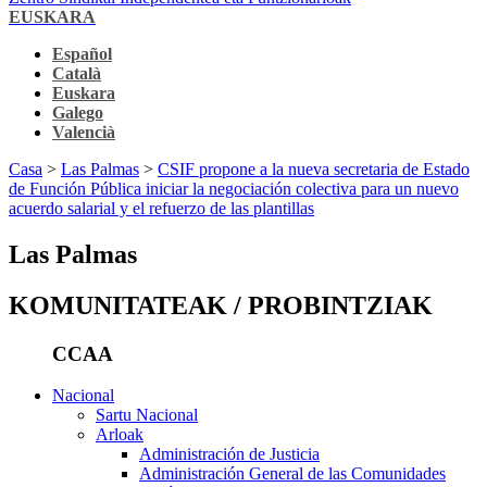
EUSKARA
Español
Català
Euskara
Galego
Valencià
Casa
>
Las Palmas
>
CSIF propone a la nueva secretaria de Estado
de Función Pública iniciar la negociación colectiva para un nuevo
acuerdo salarial y el refuerzo de las plantillas
Las Palmas
KOMUNITATEAK / PROBINTZIAK
CCAA
Nacional
Sartu Nacional
Arloak
Administración de Justicia
Administración General de las Comunidades