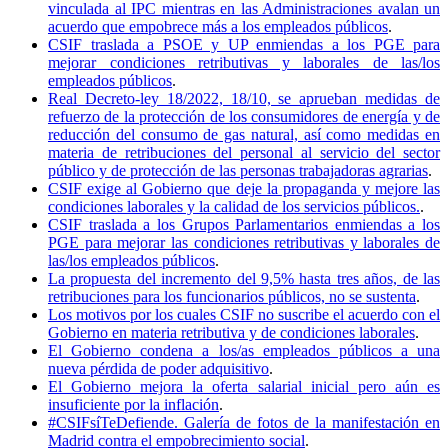
vinculada al IPC mientras en las Administraciones avalan un
acuerdo que empobrece más a los empleados públicos
.
CSIF traslada a PSOE y UP enmiendas a los PGE para
mejorar condiciones retributivas y laborales de las/los
empleados públicos
.
Real Decreto-ley 18/2022, 18/10, se aprueban medidas de
refuerzo de la protección de los consumidores de energía y de
reducción del consumo de gas natural, así como medidas en
materia de retribuciones del personal al servicio del sector
público y de protección de las personas trabajadoras agrarias
.
CSIF exige al Gobierno que deje la propaganda y mejore las
condiciones laborales y la calidad de los servicios públicos.
.
CSIF traslada a los Grupos Parlamentarios enmiendas a los
PGE para mejorar las condiciones retributivas y laborales de
las/los empleados públicos
.
La propuesta del incremento del 9,5% hasta tres años, de las
retribuciones para los funcionarios públicos, no se sustenta
.
Los motivos por los cuales CSIF no suscribe el acuerdo con el
Gobierno en materia retributiva y de condiciones laborales
.
El Gobierno condena a los/as empleados públicos a una
nueva pérdida de poder adquisitivo
.
El Gobierno mejora la oferta salarial inicial pero aún es
insuficiente por la inflación
.
#CSIFsíTeDefiende. Galería de fotos de la manifestación en
Madrid contra el empobrecimiento social
.