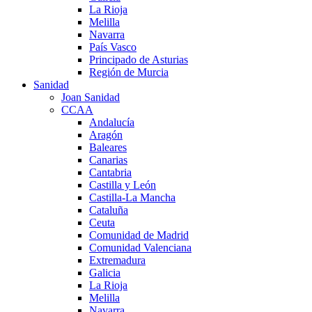
La Rioja
Melilla
Navarra
País Vasco
Principado de Asturias
Región de Murcia
Sanidad
Joan Sanidad
CCAA
Andalucía
Aragón
Baleares
Canarias
Cantabria
Castilla y León
Castilla-La Mancha
Cataluña
Ceuta
Comunidad de Madrid
Comunidad Valenciana
Extremadura
Galicia
La Rioja
Melilla
Navarra