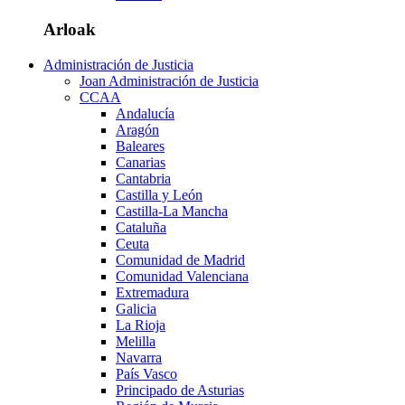
Arloak
Administración de Justicia
Joan Administración de Justicia
CCAA
Andalucía
Aragón
Baleares
Canarias
Cantabria
Castilla y León
Castilla-La Mancha
Cataluña
Ceuta
Comunidad de Madrid
Comunidad Valenciana
Extremadura
Galicia
La Rioja
Melilla
Navarra
País Vasco
Principado de Asturias