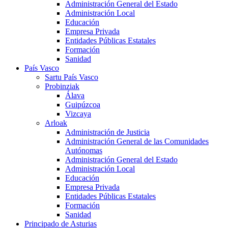
Administración General del Estado
Administración Local
Educación
Empresa Privada
Entidades Públicas Estatales
Formación
Sanidad
País Vasco
Sartu País Vasco
Probinziak
Álava
Guipúzcoa
Vizcaya
Arloak
Administración de Justicia
Administración General de las Comunidades
Autónomas
Administración General del Estado
Administración Local
Educación
Empresa Privada
Entidades Públicas Estatales
Formación
Sanidad
Principado de Asturias