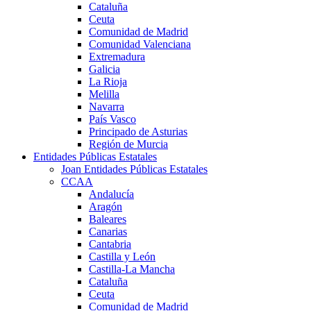
Cataluña
Ceuta
Comunidad de Madrid
Comunidad Valenciana
Extremadura
Galicia
La Rioja
Melilla
Navarra
País Vasco
Principado de Asturias
Región de Murcia
Entidades Públicas Estatales
Joan Entidades Públicas Estatales
CCAA
Andalucía
Aragón
Baleares
Canarias
Cantabria
Castilla y León
Castilla-La Mancha
Cataluña
Ceuta
Comunidad de Madrid