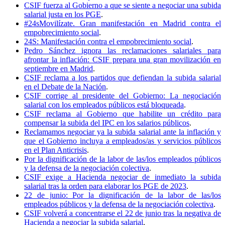
CSIF fuerza al Gobierno a que se siente a negociar una subida
salarial justa en los PGE
.
#24sMovilízate. Gran manifestación en Madrid contra el
empobrecimiento social
.
24S: Manifestación contra el empobrecimiento social
.
Pedro Sánchez ignora las reclamaciones salariales para
afrontar la inflación: CSIF prepara una gran movilización en
septiembre en Madrid
.
CSIF reclama a los partidos que defiendan la subida salarial
en el Debate de la Nación
.
CSIF corrige al presidente del Gobierno: La negociación
salarial con los empleados públicos está bloqueada
.
CSIF reclama al Gobierno que habilite un crédito para
compensar la subida del IPC en los salarios públicos
.
Reclamamos negociar ya la subida salarial ante la inflación y
que el Gobierno incluya a empleados/as y servicios públicos
en el Plan Anticrisis
.
Por la dignificación de la labor de las/los empleados públicos
y la defensa de la negociación colectiva
.
CSIF exige a Hacienda negociar de inmediato la subida
salarial tras la orden para elaborar los PGE de 2023
.
22 de junio: Por la dignificación de la labor de las/los
empleados públicos y la defensa de la negociación colectiva
.
CSIF volverá a concentrarse el 22 de junio tras la negativa de
Hacienda a negociar la subida salarial
.