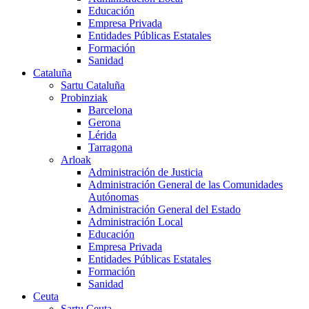
Educación
Empresa Privada
Entidades Públicas Estatales
Formación
Sanidad
Cataluña
Sartu Cataluña
Probinziak
Barcelona
Gerona
Lérida
Tarragona
Arloak
Administración de Justicia
Administración General de las Comunidades
Autónomas
Administración General del Estado
Administración Local
Educación
Empresa Privada
Entidades Públicas Estatales
Formación
Sanidad
Ceuta
Sartu Ceuta