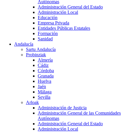
Autónomas
Administración General del Estado
Administración Local
Educación
Empresa Privada
Entidades Públicas Estatales
Formación
Sanidad
Andalucía
Sartu Andalucía
Probinziak
Almería
Cádiz
Córdoba
Granada
Huelva
Jaén
Málaga
Sevilla
Arloak
Administración de Justicia
Administración General de las Comunidades
Autónomas
Administración General del Estado
Administración Local