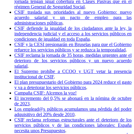
jornada tengan igual cobertura en Clases Pasivas que en el
régimen General de Seguridad Social
.
CSIF traslada sus prioridades al nuevo Gobierno: nuevo
acuerdo salarial y un pacto de empleo para las
administraciones públicas
.
CSIF defiende la igualdad de los ciudadanos ante la ley, la
independencia judicial y el acceso a los servicios públicos en
condiciones de igualdad en toda España
.
CSIF y la CESI presionarán en Bruselas para que el Gobierno
refuerce los servicios públicos y se reduzca la temporalidad
.
CSIF reclama la jornada de 35 horas, medidas urgentes ante el
deterioro de los servicios públicos y un nuevo acuerdo
salarial
.
El Supremo prohíbe a CCOO y UGT vetar la presencia
institucional de CSIF
.
El plan presupuestario del Gobierno para 2024 reduce el gasto
y va a deteriorar los servicios públicos
.
Campaña CSIF: Alcemos la voz!
El incremento del 0,5% se abonará en la nómina de octubre
de 2023
.
Los emplead@s públicos acumulamos una pérdida del poder
adquisitivo del 20% desde 2010
.
CSIF reclama reformas estructurales ante el deterioro de los
servicios públicos y de las condiciones laborales: España
necesita unos Presupuestos
.