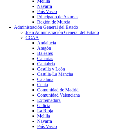
Melilla
Navarra
País Vasco
Principado de Asturias
Región de Murcia
Administración General del Estado
Joan Administración General del Estado
CCAA
Andalucía
Aragón
Baleares
Canarias
Cantabria
Castilla y León
Castilla-La Mancha
Cataluña
Ceuta
Comunidad de Madrid
Comunidad Valenciana
Extremadura
Galicia
La Rioja
Melilla
Navarra
País Vasco