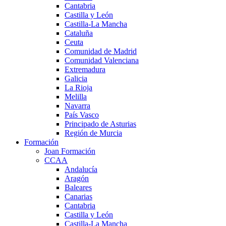
Cantabria
Castilla y León
Castilla-La Mancha
Cataluña
Ceuta
Comunidad de Madrid
Comunidad Valenciana
Extremadura
Galicia
La Rioja
Melilla
Navarra
País Vasco
Principado de Asturias
Región de Murcia
Formación
Joan Formación
CCAA
Andalucía
Aragón
Baleares
Canarias
Cantabria
Castilla y León
Castilla-La Mancha