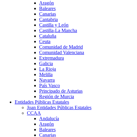
Aragón
Baleares
Canarias
Cantabria
Castilla y León
Castilla-La Mancha
Cataluña
Ceuta
Comunidad de Madrid
Comunidad Valenciana
Extremadura
Galicia
La Rioja
Melilla
Navarra
País Vasco
Principado de Asturias
Región de Murcia
Entidades Públicas Estatales
Joan Entidades Públicas Estatales
CCAA
Andalucía
Aragón
Baleares
Canarias