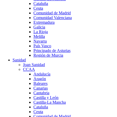
Cataluña
Ceuta
Comunidad de Madrid
Comunidad Valenciana
Extremadura
Galicia
La Rioja
Melilla
Navarra
País Vasco
Principado de Asturias
Región de Murcia
Sanidad
Joan Sanidad
CCAA
Andalucía
Aragón
Baleares
Canarias
Cantabria
Castilla y León
Castilla-La Mancha
Cataluña
Ceuta
Comunidad de Madrid