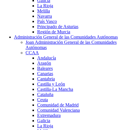
Galicia
La Rioja
Melilla
Navarra
País Vasco
Principado de Asturias
Región de Murcia
Administración General de las Comunidades Autónomas
Joan Administración General de las Comunidades
Autónomas
CCAA
Andalucía
Aragón
Baleares
Canarias
Cantabria
Castilla y León
Castilla-La Mancha
Cataluña
Ceuta
Comunidad de Madrid
Comunidad Valenciana
Extremadura
Galicia
La Rioja