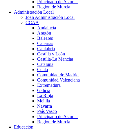
Principado de Asturias
Región de Murcia
Administración Local
Joan Administración Local
CCAA
Andalucía
Aragón
Baleares
Canarias
Cantabria
Castilla y León
Castilla-La Mancha
Cataluña
Ceuta
Comunidad de Madrid
Comunidad Valenciana
Extremadura
Galicia
La Rioja
Melilla
Navarra
País Vasco
Principado de Asturias
Región de Murcia
Educación