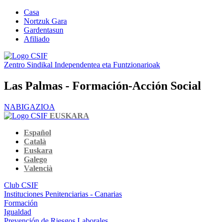
Casa
Nortzuk Gara
Gardentasun
Afiliado
Zentro Sindikal Independentea eta Funtzionarioak
Las Palmas - Formación-Acción Social
NABIGAZIOA
EUSKARA
Español
Català
Euskara
Galego
Valencià
Club CSIF
Instituciones Penitenciarias - Canarias
Formación
Igualdad
Prevención de Riesgos Laborales