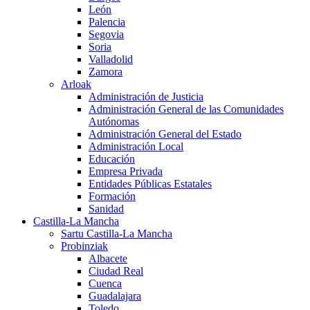
León
Palencia
Segovia
Soria
Valladolid
Zamora
Arloak
Administración de Justicia
Administración General de las Comunidades
Autónomas
Administración General del Estado
Administración Local
Educación
Empresa Privada
Entidades Públicas Estatales
Formación
Sanidad
Castilla-La Mancha
Sartu Castilla-La Mancha
Probinziak
Albacete
Ciudad Real
Cuenca
Guadalajara
Toledo