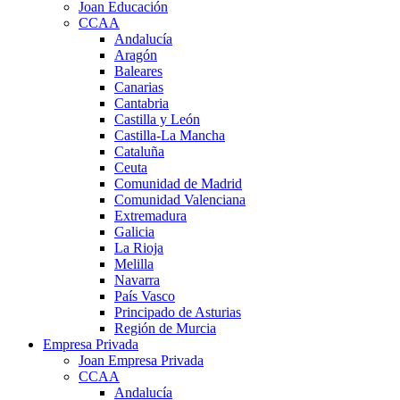
Joan Educación
CCAA
Andalucía
Aragón
Baleares
Canarias
Cantabria
Castilla y León
Castilla-La Mancha
Cataluña
Ceuta
Comunidad de Madrid
Comunidad Valenciana
Extremadura
Galicia
La Rioja
Melilla
Navarra
País Vasco
Principado de Asturias
Región de Murcia
Empresa Privada
Joan Empresa Privada
CCAA
Andalucía