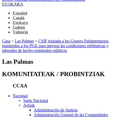
EUSKARA
Español
Català
Euskara
Galego
Valencià
Casa
>
Las Palmas
>
CSIF traslada a los Grupos Parlamentarios
enmiendas a los PGE para mejorar las condiciones retributivas y
laborales de las/los empleados públicos
Las Palmas
KOMUNITATEAK / PROBINTZIAK
CCAA
Nacional
Sartu Nacional
Arloak
Administración de Justicia
Administración General de las Comunidades