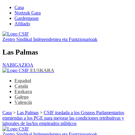
Casa
Nortzuk Gara
Gardentasun
Afiliado
Zentro Sindikal Independentea eta Funtzionarioak
Las Palmas
NABIGAZIOA
EUSKARA
Español
Català
Euskara
Galego
Valencià
Casa
>
Las Palmas
>
CSIF traslada a los Grupos Parlamentarios
enmiendas a los PGE para mejorar las condiciones retributivas y
laborales de las/los empleados públicos
Zentro Sindikal Independentea eta Funtzionarioak