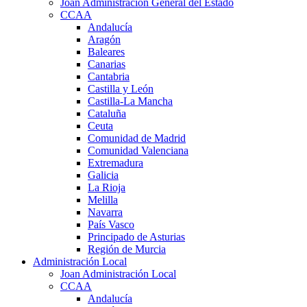
Joan Administración General del Estado
CCAA
Andalucía
Aragón
Baleares
Canarias
Cantabria
Castilla y León
Castilla-La Mancha
Cataluña
Ceuta
Comunidad de Madrid
Comunidad Valenciana
Extremadura
Galicia
La Rioja
Melilla
Navarra
País Vasco
Principado de Asturias
Región de Murcia
Administración Local
Joan Administración Local
CCAA
Andalucía