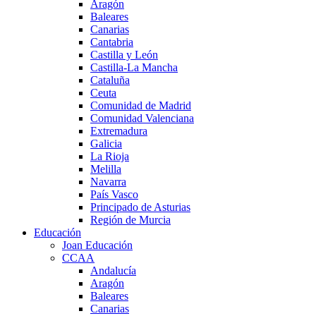
Aragón
Baleares
Canarias
Cantabria
Castilla y León
Castilla-La Mancha
Cataluña
Ceuta
Comunidad de Madrid
Comunidad Valenciana
Extremadura
Galicia
La Rioja
Melilla
Navarra
País Vasco
Principado de Asturias
Región de Murcia
Educación
Joan Educación
CCAA
Andalucía
Aragón
Baleares
Canarias