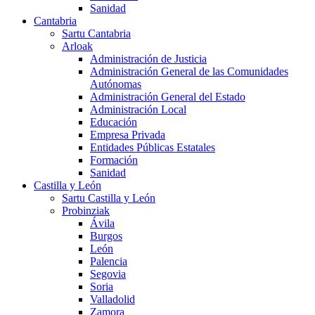
Sanidad
Cantabria
Sartu Cantabria
Arloak
Administración de Justicia
Administración General de las Comunidades
Autónomas
Administración General del Estado
Administración Local
Educación
Empresa Privada
Entidades Públicas Estatales
Formación
Sanidad
Castilla y León
Sartu Castilla y León
Probinziak
Ávila
Burgos
León
Palencia
Segovia
Soria
Valladolid
Zamora