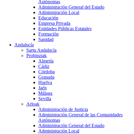
Autónomas
Administración General del Estado
Administración Local
Educación
Empresa Privada
Entidades Públicas Estatales
Formación
Sanidad
Andalucía
Sartu Andalucía
Probinziak
Almería
Cádiz
Córdoba
Granada
Huelva
Jaén
Málaga
Sevilla
Arloak
Administración de Justicia
Administración General de las Comunidades
Autónomas
Administración General del Estado
Administración Local