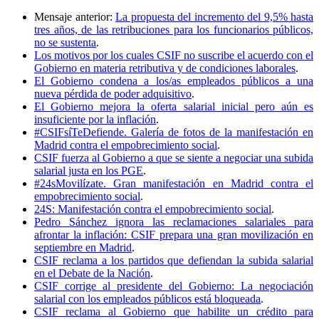
Mensaje anterior:
La propuesta del incremento del 9,5% hasta
tres años, de las retribuciones para los funcionarios públicos,
no se sustenta
.
Los motivos por los cuales CSIF no suscribe el acuerdo con el
Gobierno en materia retributiva y de condiciones laborales
.
El Gobierno condena a los/as empleados públicos a una
nueva pérdida de poder adquisitivo
.
El Gobierno mejora la oferta salarial inicial pero aún es
insuficiente por la inflación
.
#CSIFsíTeDefiende. Galería de fotos de la manifestación en
Madrid contra el empobrecimiento social
.
CSIF fuerza al Gobierno a que se siente a negociar una subida
salarial justa en los PGE
.
#24sMovilízate. Gran manifestación en Madrid contra el
empobrecimiento social
.
24S: Manifestación contra el empobrecimiento social
.
Pedro Sánchez ignora las reclamaciones salariales para
afrontar la inflación: CSIF prepara una gran movilización en
septiembre en Madrid
.
CSIF reclama a los partidos que defiendan la subida salarial
en el Debate de la Nación
.
CSIF corrige al presidente del Gobierno: La negociación
salarial con los empleados públicos está bloqueada
.
CSIF reclama al Gobierno que habilite un crédito para