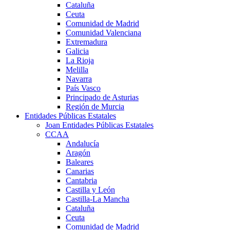
Cataluña
Ceuta
Comunidad de Madrid
Comunidad Valenciana
Extremadura
Galicia
La Rioja
Melilla
Navarra
País Vasco
Principado de Asturias
Región de Murcia
Entidades Públicas Estatales
Joan Entidades Públicas Estatales
CCAA
Andalucía
Aragón
Baleares
Canarias
Cantabria
Castilla y León
Castilla-La Mancha
Cataluña
Ceuta
Comunidad de Madrid