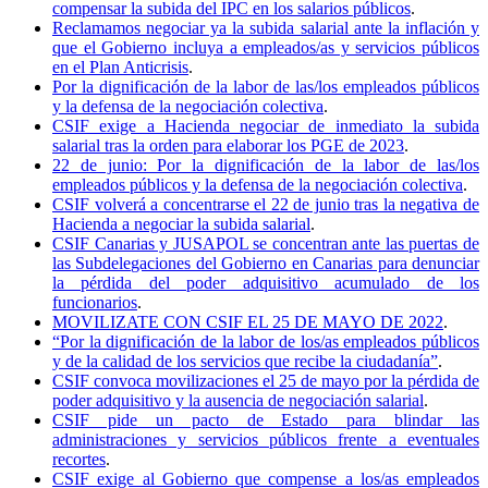
compensar la subida del IPC en los salarios públicos
.
Reclamamos negociar ya la subida salarial ante la inflación y
que el Gobierno incluya a empleados/as y servicios públicos
en el Plan Anticrisis
.
Por la dignificación de la labor de las/los empleados públicos
y la defensa de la negociación colectiva
.
CSIF exige a Hacienda negociar de inmediato la subida
salarial tras la orden para elaborar los PGE de 2023
.
22 de junio: Por la dignificación de la labor de las/los
empleados públicos y la defensa de la negociación colectiva
.
CSIF volverá a concentrarse el 22 de junio tras la negativa de
Hacienda a negociar la subida salarial
.
CSIF Canarias y JUSAPOL se concentran ante las puertas de
las Subdelegaciones del Gobierno en Canarias para denunciar
la pérdida del poder adquisitivo acumulado de los
funcionarios
.
MOVILIZATE CON CSIF EL 25 DE MAYO DE 2022
.
“Por la dignificación de la labor de los/as empleados públicos
y de la calidad de los servicios que recibe la ciudadanía”
.
CSIF convoca movilizaciones el 25 de mayo por la pérdida de
poder adquisitivo y la ausencia de negociación salarial
.
CSIF pide un pacto de Estado para blindar las
administraciones y servicios públicos frente a eventuales
recortes
.
CSIF exige al Gobierno que compense a los/as empleados