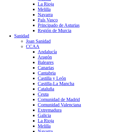
La Rioja
Melilla
Navarra
País Vasco
Principado de Asturias
Región de Murcia
Sanidad
Joan Sanidad
CCAA
Andalucía
Aragón
Baleares
Canarias
Cantabria
Castilla y León
Castilla-La Mancha
Cataluña
Ceuta
Comunidad de Madrid
Comunidad Valenciana
Extremadura
Galicia
La Rioja
Melilla
Navarra