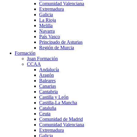
Comunidad Valenciana
Extremadura
Galicia
La Rioja
Melilla
Navarra
País Vasco
Principado de Asturias
Región de Murcia
Formación
Joan Formación
CCAA
Andalucía
Aragón
Baleares
Canarias
Cantabria
Castilla y León
Castilla-La Mancha
Cataluña
Ceuta
Comunidad de Madrid
Comunidad Valenciana
Extremadura
Galicia