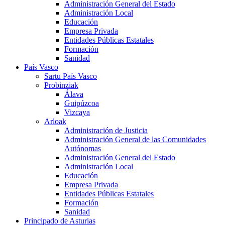
Administración General del Estado
Administración Local
Educación
Empresa Privada
Entidades Públicas Estatales
Formación
Sanidad
País Vasco
Sartu País Vasco
Probinziak
Álava
Guipúzcoa
Vizcaya
Arloak
Administración de Justicia
Administración General de las Comunidades
Autónomas
Administración General del Estado
Administración Local
Educación
Empresa Privada
Entidades Públicas Estatales
Formación
Sanidad
Principado de Asturias