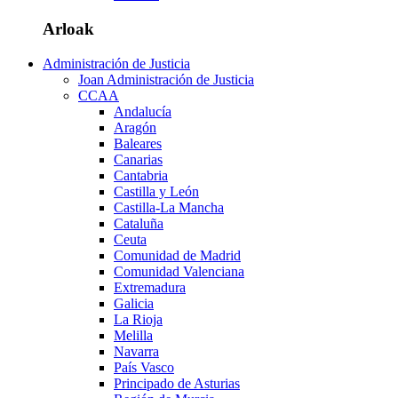
Arloak
Administración de Justicia
Joan Administración de Justicia
CCAA
Andalucía
Aragón
Baleares
Canarias
Cantabria
Castilla y León
Castilla-La Mancha
Cataluña
Ceuta
Comunidad de Madrid
Comunidad Valenciana
Extremadura
Galicia
La Rioja
Melilla
Navarra
País Vasco
Principado de Asturias