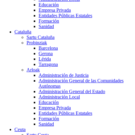
Educación
Empresa Privada
Entidades Públicas Estatales
Formación
Sanidad
Cataluña
Sartu Cataluña
Probinziak
Barcelona
Gerona
Lérida
Tarragona
Arloak
Administración de Justicia
Administración General de las Comunidades
Autónomas
Administración General del Estado
Administración Local
Educación
Empresa Privada
Entidades Públicas Estatales
Formación
Sanidad
Ceuta
Sartu Ceuta