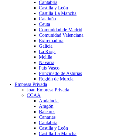
Cantabria
Castilla y León
Castilla-La Mancha
Cataluña
Ceuta
Comunidad de Madrid
Comunidad Valenciana
Extremadura
Galicia
La Rioja
Melilla
Navarra
País Vasco
Principado de Asturias
Región de Murcia
Empresa Privada
Joan Empresa Privada
CCAA
Andalucía
Aragón
Baleares
Canarias
Cantabria
Castilla y León
Castilla-La Mancha