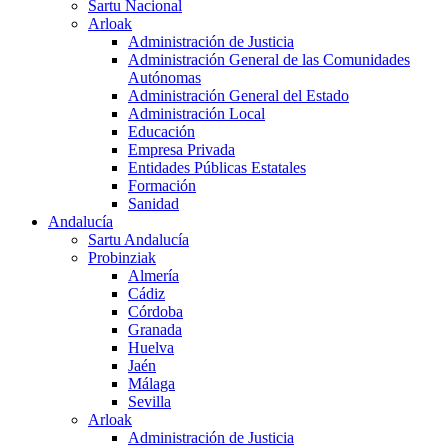
Sartu Nacional
Arloak
Administración de Justicia
Administración General de las Comunidades
Autónomas
Administración General del Estado
Administración Local
Educación
Empresa Privada
Entidades Públicas Estatales
Formación
Sanidad
Andalucía
Sartu Andalucía
Probinziak
Almería
Cádiz
Córdoba
Granada
Huelva
Jaén
Málaga
Sevilla
Arloak
Administración de Justicia