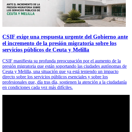
CSIF exige una respuesta urgente del Gobierno ante
el incremento de la presión migratoria sobre los
servicios públicos de Ceuta y Melilla
CSIF manifiesta su profunda preocupación por el aumento de la
presión migratoria que están soportando las ciudades autónomas de
Ceuta y Melilla, una situación que ya está teniendo un impacto
directo sobre los servicios públicos esenciales y sobre los
profesionales que, día tras día, sostienen la atención a la ciudadanía
en condiciones cada vez más difíciles.