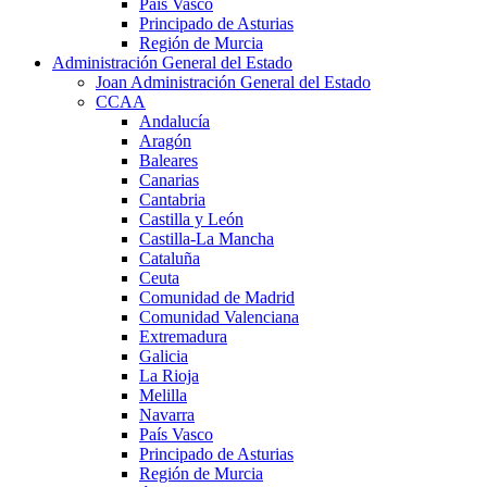
País Vasco
Principado de Asturias
Región de Murcia
Administración General del Estado
Joan Administración General del Estado
CCAA
Andalucía
Aragón
Baleares
Canarias
Cantabria
Castilla y León
Castilla-La Mancha
Cataluña
Ceuta
Comunidad de Madrid
Comunidad Valenciana
Extremadura
Galicia
La Rioja
Melilla
Navarra
País Vasco
Principado de Asturias
Región de Murcia