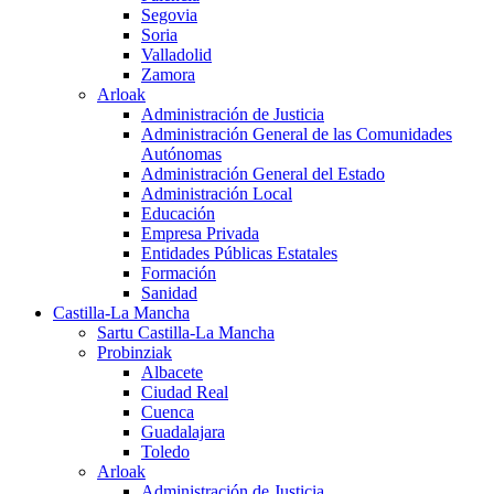
Segovia
Soria
Valladolid
Zamora
Arloak
Administración de Justicia
Administración General de las Comunidades
Autónomas
Administración General del Estado
Administración Local
Educación
Empresa Privada
Entidades Públicas Estatales
Formación
Sanidad
Castilla-La Mancha
Sartu Castilla-La Mancha
Probinziak
Albacete
Ciudad Real
Cuenca
Guadalajara
Toledo
Arloak
Administración de Justicia