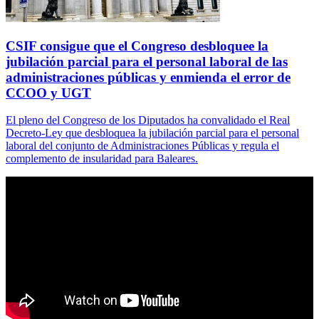
CSIF consigue que el Congreso desbloquee la
jubilación parcial para el personal laboral de las
administraciones públicas y enmienda el error de
CCOO y UGT
El pleno del Congreso de los Diputados ha convalidado el Real
Decreto-Ley que desbloquea la jubilación parcial para el personal
laboral del conjunto de Administraciones Públicas y regula el
complemento de insularidad para Baleares.