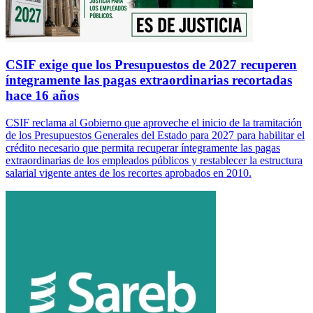
CSIF exige que los Presupuestos de 2027 recuperen
íntegramente las pagas extraordinarias recortadas
hace 16 años
CSIF reclama al Gobierno que aproveche el inicio de la tramitación
de los Presupuestos Generales del Estado para 2027 para habilitar el
crédito necesario que permita recuperar íntegramente las pagas
extraordinarias de los empleados públicos y restablecer la estructura
salarial vigente antes de los recortes aprobados en 2010.