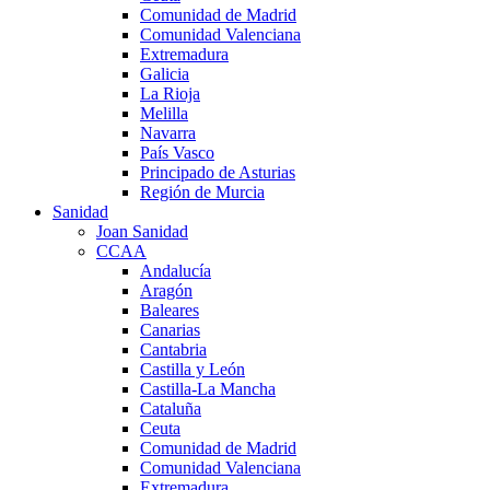
Comunidad de Madrid
Comunidad Valenciana
Extremadura
Galicia
La Rioja
Melilla
Navarra
País Vasco
Principado de Asturias
Región de Murcia
Sanidad
Joan Sanidad
CCAA
Andalucía
Aragón
Baleares
Canarias
Cantabria
Castilla y León
Castilla-La Mancha
Cataluña
Ceuta
Comunidad de Madrid
Comunidad Valenciana
Extremadura