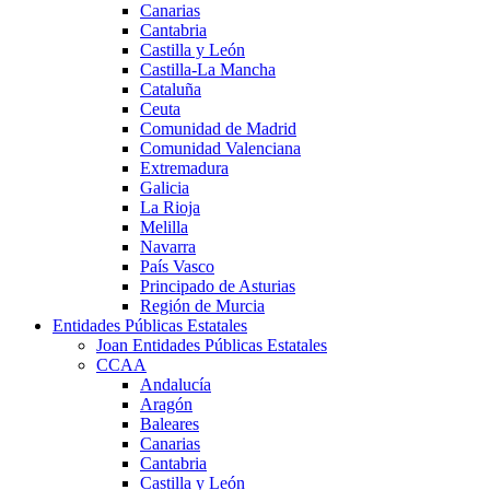
Canarias
Cantabria
Castilla y León
Castilla-La Mancha
Cataluña
Ceuta
Comunidad de Madrid
Comunidad Valenciana
Extremadura
Galicia
La Rioja
Melilla
Navarra
País Vasco
Principado de Asturias
Región de Murcia
Entidades Públicas Estatales
Joan Entidades Públicas Estatales
CCAA
Andalucía
Aragón
Baleares
Canarias
Cantabria
Castilla y León