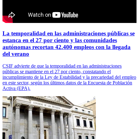
La temporalidad en las administraciones públicas se
estanca en el 27 por ciento y las comunidades
autónomas recortan 42.400 empleos con la llegada
del verano
CSIF advierte de que la temporalidad en las administraciones
públicas se mantiene en el 27 por ciento, constatando el
incumplimiento de la Ley de Estabilidad y la precariedad del empleo
en este sector, según los últimos datos de la Encuesta de Población
Activa (EPA).