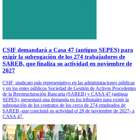
CSIF demandará a Casa 47 (antiguo SEPES) para
exigir la subrogación de los 274 trabajadores de
SAREB, que finaliza su actividad en noviembre de
2027
CSIF, sindicato más representativo en las administraciones públicas
y en los entes públicos Sociedad de Gestión de Activos Procedentes
de la Reestructuración Bancaria (SAREB) y CASA 47 (antigua
SEPES), presentará una demanda en los tribunales para exigir la
subrogación de los contratos de los cerca de 274 empleados de
SAREB -que concluirá su actividad el 28 de noviembre de 2027- a
CASA 47.