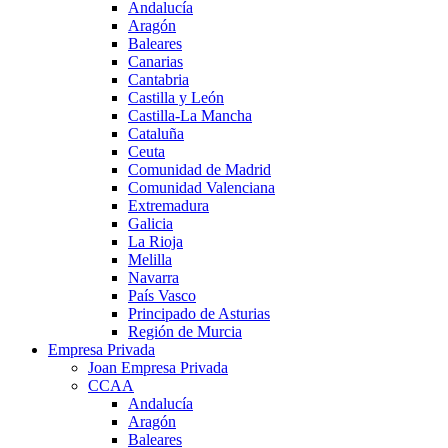
Andalucía
Aragón
Baleares
Canarias
Cantabria
Castilla y León
Castilla-La Mancha
Cataluña
Ceuta
Comunidad de Madrid
Comunidad Valenciana
Extremadura
Galicia
La Rioja
Melilla
Navarra
País Vasco
Principado de Asturias
Región de Murcia
Empresa Privada
Joan Empresa Privada
CCAA
Andalucía
Aragón
Baleares