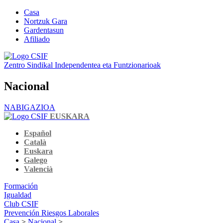
Casa
Nortzuk Gara
Gardentasun
Afiliado
Zentro Sindikal Independentea eta Funtzionarioak
Nacional
NABIGAZIOA
EUSKARA
Español
Català
Euskara
Galego
Valencià
Formación
Igualdad
Club CSIF
Prevención Riesgos Laborales
Casa
>
Nacional
>