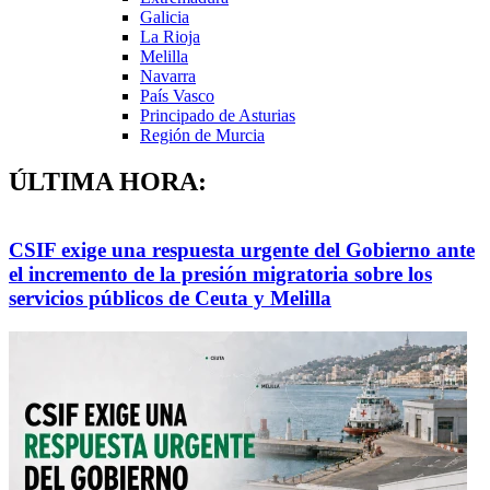
Galicia
La Rioja
Melilla
Navarra
País Vasco
Principado de Asturias
Región de Murcia
ÚLTIMA HORA:
CSIF exige una respuesta urgente del Gobierno ante
el incremento de la presión migratoria sobre los
servicios públicos de Ceuta y Melilla