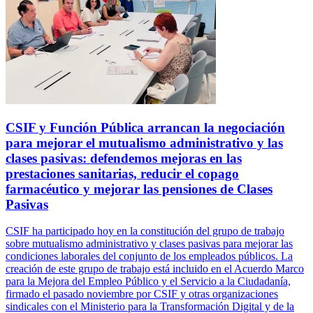
CSIF y Función Pública arrancan la negociación
para mejorar el mutualismo administrativo y las
clases pasivas: defendemos mejoras en las
prestaciones sanitarias, reducir el copago
farmacéutico y mejorar las pensiones de Clases
Pasivas
CSIF ha participado hoy en la constitución del grupo de trabajo
sobre mutualismo administrativo y clases pasivas para mejorar las
condiciones laborales del conjunto de los empleados públicos. La
creación de este grupo de trabajo está incluido en el Acuerdo Marco
para la Mejora del Empleo Público y el Servicio a la Ciudadanía,
firmado el pasado noviembre por CSIF y otras organizaciones
sindicales con el Ministerio para la Transformación Digital y de la