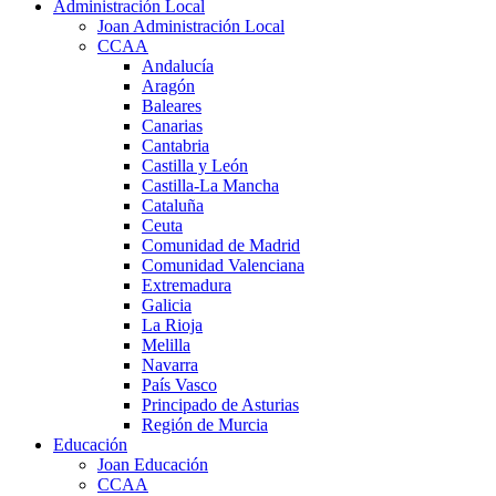
Administración Local
Joan Administración Local
CCAA
Andalucía
Aragón
Baleares
Canarias
Cantabria
Castilla y León
Castilla-La Mancha
Cataluña
Ceuta
Comunidad de Madrid
Comunidad Valenciana
Extremadura
Galicia
La Rioja
Melilla
Navarra
País Vasco
Principado de Asturias
Región de Murcia
Educación
Joan Educación
CCAA