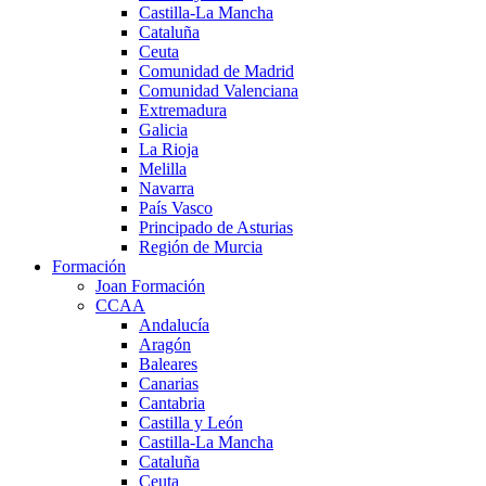
Castilla-La Mancha
Cataluña
Ceuta
Comunidad de Madrid
Comunidad Valenciana
Extremadura
Galicia
La Rioja
Melilla
Navarra
País Vasco
Principado de Asturias
Región de Murcia
Formación
Joan Formación
CCAA
Andalucía
Aragón
Baleares
Canarias
Cantabria
Castilla y León
Castilla-La Mancha
Cataluña
Ceuta