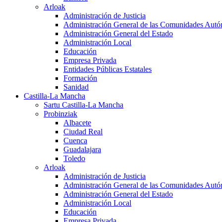
Arloak
Administración de Justicia
Administración General de las Comunidades Aut
Administración General del Estado
Administración Local
Educación
Empresa Privada
Entidades Públicas Estatales
Formación
Sanidad
Castilla-La Mancha
Sartu Castilla-La Mancha
Probinziak
Albacete
Ciudad Real
Cuenca
Guadalajara
Toledo
Arloak
Administración de Justicia
Administración General de las Comunidades Aut
Administración General del Estado
Administración Local
Educación
Empresa Privada