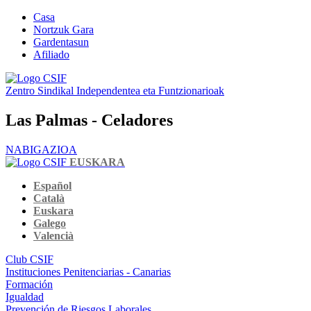
Casa
Nortzuk Gara
Gardentasun
Afiliado
Zentro Sindikal Independentea eta Funtzionarioak
Las Palmas - Celadores
NABIGAZIOA
EUSKARA
Español
Català
Euskara
Galego
Valencià
Club CSIF
Instituciones Penitenciarias - Canarias
Formación
Igualdad
Prevención de Riesgos Laborales