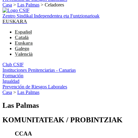
Casa
>
Las Palmas
> Celadores
Zentro Sindikal Independentea eta Funtzionarioak
EUSKARA
Español
Català
Euskara
Galego
Valencià
Club CSIF
Instituciones Penitenciarias - Canarias
Formación
Igualdad
Prevención de Riesgos Laborales
Casa
>
Las Palmas
Las Palmas
KOMUNITATEAK / PROBINTZIAK
CCAA