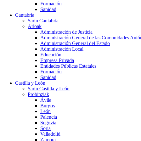
Formación
Sanidad
Cantabria
Sartu Cantabria
Arloak
Administración de Justicia
Administración General de las Comunidades Aut
Administración General del Estado
Administración Local
Educación
Empresa Privada
Entidades Públicas Estatales
Formación
Sanidad
Castilla y León
Sartu Castilla y León
Probinziak
Ávila
Burgos
León
Palencia
Segovia
Soria
Valladolid
Zamora