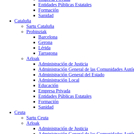
Entidades Públicas Estatales
Formación
Sanidad
Cataluña
Sartu Cataluña
Probinziak
Barcelona
Gerona
Lérida
Tarragona
Arloak
Administración de Justicia
Administración General de las Comunidades Aut
Administración General del Estado
Administración Local
Educación
Empresa Privada
Entidades Públicas Estatales
Formación
Sanidad
Ceuta
Sartu Ceuta
Arloak
Administración de Justicia
Administración General de las Comunidades Aut