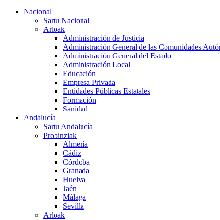
Nacional
Sartu Nacional
Arloak
Administración de Justicia
Administración General de las Comunidades Aut
Administración General del Estado
Administración Local
Educación
Empresa Privada
Entidades Públicas Estatales
Formación
Sanidad
Andalucía
Sartu Andalucía
Probinziak
Almería
Cádiz
Córdoba
Granada
Huelva
Jaén
Málaga
Sevilla
Arloak