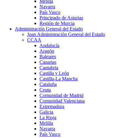
Melilla
Navarra
País Vasco
Principado de Asturias
Región de Murcia
Administración General del Estado
Joan Administración General del Estado
CCAA
Andalucía
Aragón
Baleares
Canarias
Cantabria
Castilla y León
Castilla-La Mancha
Cataluña
Ceuta
Comunidad de Madrid
Comunidad Valenciana
Extremadura
Galicia
La Rioja
Melilla
Navarra
País Vasco