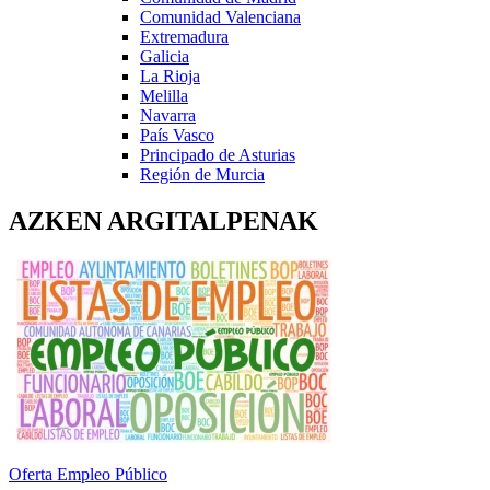
Comunidad Valenciana
Extremadura
Galicia
La Rioja
Melilla
Navarra
País Vasco
Principado de Asturias
Región de Murcia
AZKEN ARGITALPENAK
Oferta Empleo Público