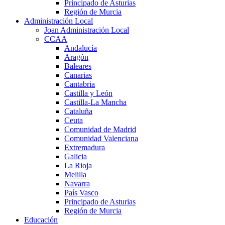
Principado de Asturias
Región de Murcia
Administración Local
Joan Administración Local
CCAA
Andalucía
Aragón
Baleares
Canarias
Cantabria
Castilla y León
Castilla-La Mancha
Cataluña
Ceuta
Comunidad de Madrid
Comunidad Valenciana
Extremadura
Galicia
La Rioja
Melilla
Navarra
País Vasco
Principado de Asturias
Región de Murcia
Educación