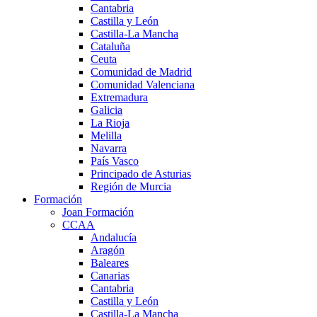
Cantabria
Castilla y León
Castilla-La Mancha
Cataluña
Ceuta
Comunidad de Madrid
Comunidad Valenciana
Extremadura
Galicia
La Rioja
Melilla
Navarra
País Vasco
Principado de Asturias
Región de Murcia
Formación
Joan Formación
CCAA
Andalucía
Aragón
Baleares
Canarias
Cantabria
Castilla y León
Castilla-La Mancha