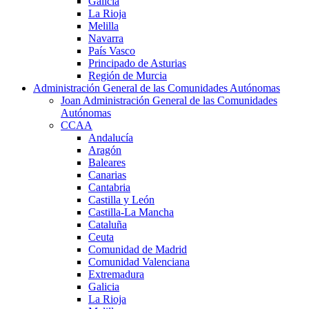
Galicia
La Rioja
Melilla
Navarra
País Vasco
Principado de Asturias
Región de Murcia
Administración General de las Comunidades Autónomas
Joan Administración General de las Comunidades
Autónomas
CCAA
Andalucía
Aragón
Baleares
Canarias
Cantabria
Castilla y León
Castilla-La Mancha
Cataluña
Ceuta
Comunidad de Madrid
Comunidad Valenciana
Extremadura
Galicia
La Rioja