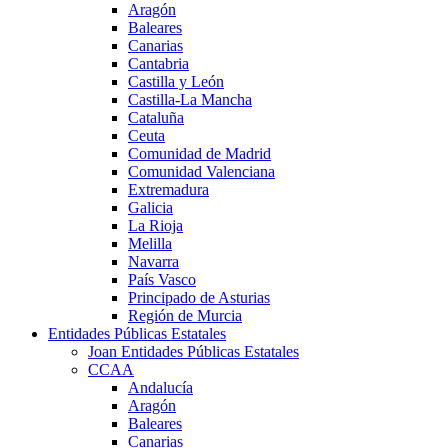
Aragón
Baleares
Canarias
Cantabria
Castilla y León
Castilla-La Mancha
Cataluña
Ceuta
Comunidad de Madrid
Comunidad Valenciana
Extremadura
Galicia
La Rioja
Melilla
Navarra
País Vasco
Principado de Asturias
Región de Murcia
Entidades Públicas Estatales
Joan Entidades Públicas Estatales
CCAA
Andalucía
Aragón
Baleares
Canarias