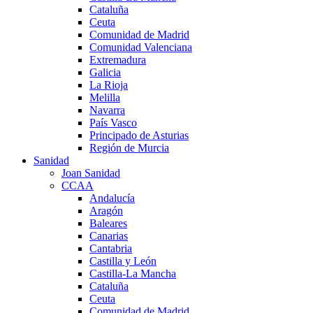
Cataluña
Ceuta
Comunidad de Madrid
Comunidad Valenciana
Extremadura
Galicia
La Rioja
Melilla
Navarra
País Vasco
Principado de Asturias
Región de Murcia
Sanidad
Joan Sanidad
CCAA
Andalucía
Aragón
Baleares
Canarias
Cantabria
Castilla y León
Castilla-La Mancha
Cataluña
Ceuta
Comunidad de Madrid