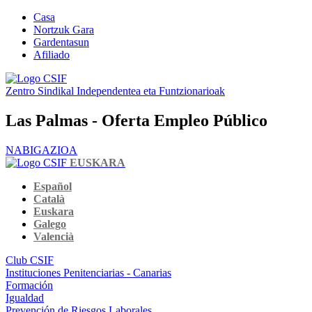
Casa
Nortzuk Gara
Gardentasun
Afiliado
Zentro Sindikal Independentea eta Funtzionarioak
Las Palmas - Oferta Empleo Público
NABIGAZIOA
EUSKARA
Español
Català
Euskara
Galego
Valencià
Club CSIF
Instituciones Penitenciarias - Canarias
Formación
Igualdad
Prevención de Riesgos Laborales