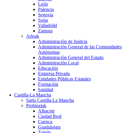
León
Palencia
Segovia
Soria
Valladolid
Zamora
Arloak
Administración de Justicia
Administración General de las Comunidades
Autónomas
Administración General del Estado
Administración Local
Educación
Empresa Privada
Entidades Públicas Estatales
Formación
Sanidad
Castilla-La Mancha
Sartu Castilla-La Mancha
Probinziak
Albacete
Ciudad Real
Cuenca
Guadalajara
Toledo