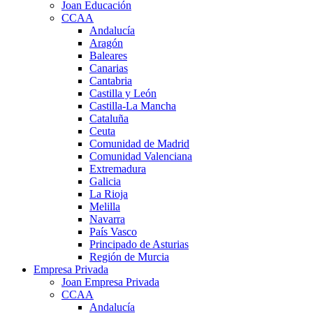
Joan Educación
CCAA
Andalucía
Aragón
Baleares
Canarias
Cantabria
Castilla y León
Castilla-La Mancha
Cataluña
Ceuta
Comunidad de Madrid
Comunidad Valenciana
Extremadura
Galicia
La Rioja
Melilla
Navarra
País Vasco
Principado de Asturias
Región de Murcia
Empresa Privada
Joan Empresa Privada
CCAA
Andalucía