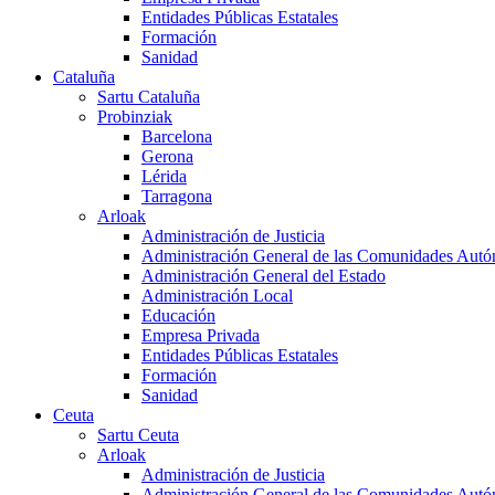
Entidades Públicas Estatales
Formación
Sanidad
Cataluña
Sartu Cataluña
Probinziak
Barcelona
Gerona
Lérida
Tarragona
Arloak
Administración de Justicia
Administración General de las Comunidades Aut
Administración General del Estado
Administración Local
Educación
Empresa Privada
Entidades Públicas Estatales
Formación
Sanidad
Ceuta
Sartu Ceuta
Arloak
Administración de Justicia
Administración General de las Comunidades Aut