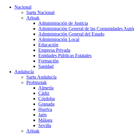
Nacional
Sartu Nacional
Arloak
Administración de Justicia
Administración General de las Comunidades Aut
Administración General del Estado
Administración Local
Educación
Empresa Privada
Entidades Públicas Estatales
Formación
Sanidad
Andalucía
Sartu Andalucía
Probinziak
Almería
Cádiz
Córdoba
Granada
Huelva
Jaén
Málaga
Sevilla
Arloak