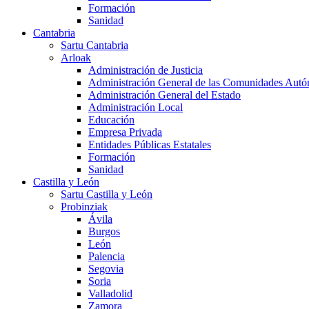
Formación
Sanidad
Cantabria
Sartu Cantabria
Arloak
Administración de Justicia
Administración General de las Comunidades Aut
Administración General del Estado
Administración Local
Educación
Empresa Privada
Entidades Públicas Estatales
Formación
Sanidad
Castilla y León
Sartu Castilla y León
Probinziak
Ávila
Burgos
León
Palencia
Segovia
Soria
Valladolid
Zamora