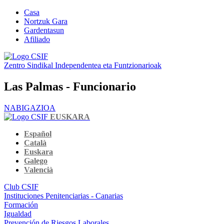
Casa
Nortzuk Gara
Gardentasun
Afiliado
Zentro Sindikal Independentea eta Funtzionarioak
Las Palmas - Funcionario
NABIGAZIOA
EUSKARA
Español
Català
Euskara
Galego
Valencià
Club CSIF
Instituciones Penitenciarias - Canarias
Formación
Igualdad
Prevención de Riesgos Laborales