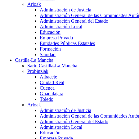
Arloak
Administración de Justicia
Administración General de las Comunidades Aut
Administración General del Estado
Administración Local
Educación
Empresa Privada
Entidades Públicas Estatales
Formación
Sanidad
Castilla-La Mancha
Sartu Castilla-La Mancha
Probinziak
Albacete
Ciudad Real
Cuenca
Guadalajara
Toledo
Arloak
Administración de Justicia
Administración General de las Comunidades Aut
Administración General del Estado
Administración Local
Educación
Empresa Privada