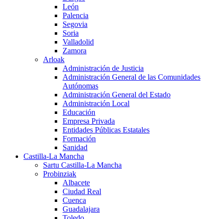
León
Palencia
Segovia
Soria
Valladolid
Zamora
Arloak
Administración de Justicia
Administración General de las Comunidades
Autónomas
Administración General del Estado
Administración Local
Educación
Empresa Privada
Entidades Públicas Estatales
Formación
Sanidad
Castilla-La Mancha
Sartu Castilla-La Mancha
Probinziak
Albacete
Ciudad Real
Cuenca
Guadalajara
Toledo