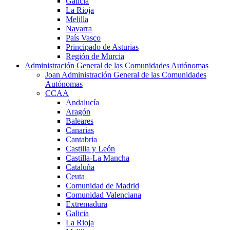
Galicia
La Rioja
Melilla
Navarra
País Vasco
Principado de Asturias
Región de Murcia
Administración General de las Comunidades Autónomas
Joan Administración General de las Comunidades
Autónomas
CCAA
Andalucía
Aragón
Baleares
Canarias
Cantabria
Castilla y León
Castilla-La Mancha
Cataluña
Ceuta
Comunidad de Madrid
Comunidad Valenciana
Extremadura
Galicia
La Rioja