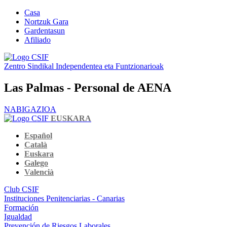
Casa
Nortzuk Gara
Gardentasun
Afiliado
Zentro Sindikal Independentea eta Funtzionarioak
Las Palmas - Personal de AENA
NABIGAZIOA
EUSKARA
Español
Català
Euskara
Galego
Valencià
Club CSIF
Instituciones Penitenciarias - Canarias
Formación
Igualdad
Prevención de Riesgos Laborales