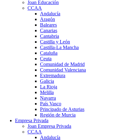
Joan Educación
CCAA
Andalucía
Aragón
Baleares
Canarias
Cantabria
Castilla y León
Castilla-La Mancha
Cataluña
Ceuta
Comunidad de Madrid
Comunidad Valenciana
Extremadura
Galicia
La Rioja
Melilla
Navarra
País Vasco
Principado de Asturias
Región de Murcia
Empresa Privada
Joan Empresa Privada
CCAA
Andalucía