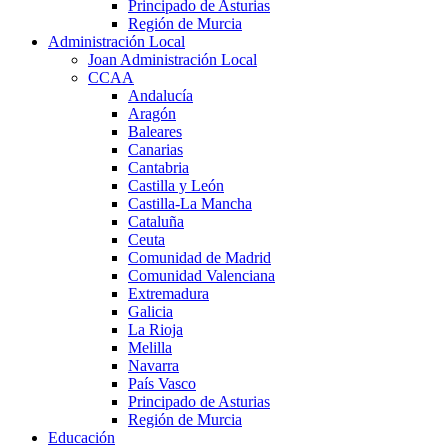
Principado de Asturias
Región de Murcia
Administración Local
Joan Administración Local
CCAA
Andalucía
Aragón
Baleares
Canarias
Cantabria
Castilla y León
Castilla-La Mancha
Cataluña
Ceuta
Comunidad de Madrid
Comunidad Valenciana
Extremadura
Galicia
La Rioja
Melilla
Navarra
País Vasco
Principado de Asturias
Región de Murcia
Educación