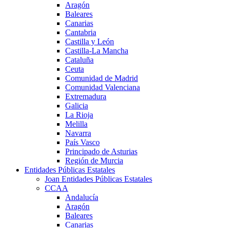
Aragón
Baleares
Canarias
Cantabria
Castilla y León
Castilla-La Mancha
Cataluña
Ceuta
Comunidad de Madrid
Comunidad Valenciana
Extremadura
Galicia
La Rioja
Melilla
Navarra
País Vasco
Principado de Asturias
Región de Murcia
Entidades Públicas Estatales
Joan Entidades Públicas Estatales
CCAA
Andalucía
Aragón
Baleares
Canarias