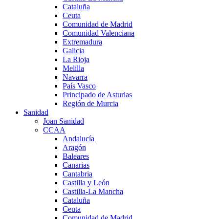
Cataluña
Ceuta
Comunidad de Madrid
Comunidad Valenciana
Extremadura
Galicia
La Rioja
Melilla
Navarra
País Vasco
Principado de Asturias
Región de Murcia
Sanidad
Joan Sanidad
CCAA
Andalucía
Aragón
Baleares
Canarias
Cantabria
Castilla y León
Castilla-La Mancha
Cataluña
Ceuta
Comunidad de Madrid