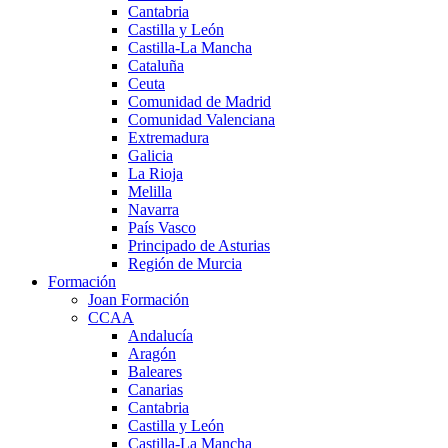
Cantabria
Castilla y León
Castilla-La Mancha
Cataluña
Ceuta
Comunidad de Madrid
Comunidad Valenciana
Extremadura
Galicia
La Rioja
Melilla
Navarra
País Vasco
Principado de Asturias
Región de Murcia
Formación
Joan Formación
CCAA
Andalucía
Aragón
Baleares
Canarias
Cantabria
Castilla y León
Castilla-La Mancha