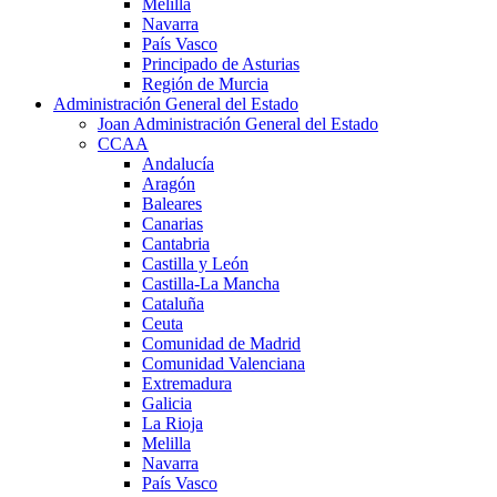
Melilla
Navarra
País Vasco
Principado de Asturias
Región de Murcia
Administración General del Estado
Joan Administración General del Estado
CCAA
Andalucía
Aragón
Baleares
Canarias
Cantabria
Castilla y León
Castilla-La Mancha
Cataluña
Ceuta
Comunidad de Madrid
Comunidad Valenciana
Extremadura
Galicia
La Rioja
Melilla
Navarra
País Vasco