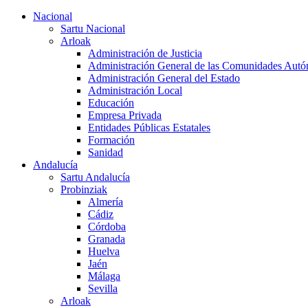
Nacional
Sartu Nacional
Arloak
Administración de Justicia
Administración General de las Comunidades Aut
Administración General del Estado
Administración Local
Educación
Empresa Privada
Entidades Públicas Estatales
Formación
Sanidad
Andalucía
Sartu Andalucía
Probinziak
Almería
Cádiz
Córdoba
Granada
Huelva
Jaén
Málaga
Sevilla
Arloak