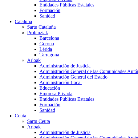
Entidades Públicas Estatales
Formación
Sanidad
Cataluña
Sartu Cataluña
Probinziak
Barcelona
Gerona
Lérida
Tarragona
Arloak
Administración de Justicia
Administración General de las Comunidades Aut
Administración General del Estado
Administración Local
Educación
Empresa Privada
Entidades Públicas Estatales
Formación
Sanidad
Ceuta
Sartu Ceuta
Arloak
Administración de Justicia
Administración General de las Comunidades Aut