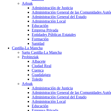
Arloak
Administración de Justicia
Administración General de las Comunidades Aut
Administración General del Estado
Administración Local
Educación
Empresa Privada
Entidades Públicas Estatales
Formación
Sanidad
Castilla-La Mancha
Sartu Castilla-La Mancha
Probinziak
Albacete
Ciudad Real
Cuenca
Guadalajara
Toledo
Arloak
Administración de Justicia
Administración General de las Comunidades Aut
Administración General del Estado
Administración Local
Educación
Empresa Privada