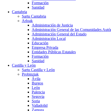
Formación
Sanidad
Cantabria
Sartu Cantabria
Arloak
Administración de Justicia
Administración General de las Comunidades Aut
Administración General del Estado
Administración Local
Educación
Empresa Privada
Entidades Públicas Estatales
Formación
Sanidad
Castilla y León
Sartu Castilla y León
Probinziak
Ávila
Burgos
León
Palencia
Segovia
Soria
Valladolid
Zamora