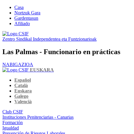
Casa
Nortzuk Gara
Gardentasun
Afiliado
Zentro Sindikal Independentea eta Funtzionarioak
Las Palmas - Funcionario en prácticas
NABIGAZIOA
EUSKARA
Español
Català
Euskara
Galego
Valencià
Club CSIF
Instituciones Penitenciarias - Canarias
Formación
Igualdad
Prevención de Riesgos Laborales