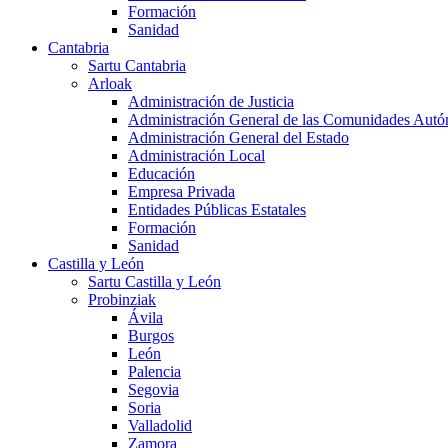
Formación
Sanidad
Cantabria
Sartu Cantabria
Arloak
Administración de Justicia
Administración General de las Comunidades Aut
Administración General del Estado
Administración Local
Educación
Empresa Privada
Entidades Públicas Estatales
Formación
Sanidad
Castilla y León
Sartu Castilla y León
Probinziak
Ávila
Burgos
León
Palencia
Segovia
Soria
Valladolid
Zamora