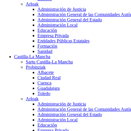
Arloak
Administración de Justicia
Administración General de las Comunidades Aut
Administración General del Estado
Administración Local
Educación
Empresa Privada
Entidades Públicas Estatales
Formación
Sanidad
Castilla-La Mancha
Sartu Castilla-La Mancha
Probinziak
Albacete
Ciudad Real
Cuenca
Guadalajara
Toledo
Arloak
Administración de Justicia
Administración General de las Comunidades Aut
Administración General del Estado
Administración Local
Educación
Empresa Privada