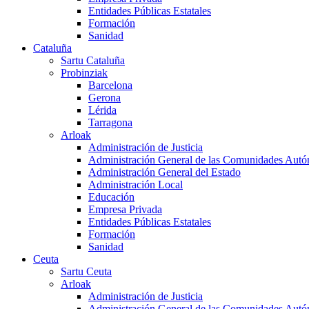
Entidades Públicas Estatales
Formación
Sanidad
Cataluña
Sartu Cataluña
Probinziak
Barcelona
Gerona
Lérida
Tarragona
Arloak
Administración de Justicia
Administración General de las Comunidades Aut
Administración General del Estado
Administración Local
Educación
Empresa Privada
Entidades Públicas Estatales
Formación
Sanidad
Ceuta
Sartu Ceuta
Arloak
Administración de Justicia
Administración General de las Comunidades Aut