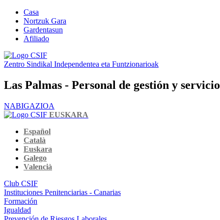
Casa
Nortzuk Gara
Gardentasun
Afiliado
Zentro Sindikal Independentea eta Funtzionarioak
Las Palmas - Personal de gestión y servicio
NABIGAZIOA
EUSKARA
Español
Català
Euskara
Galego
Valencià
Club CSIF
Instituciones Penitenciarias - Canarias
Formación
Igualdad
Prevención de Riesgos Laborales