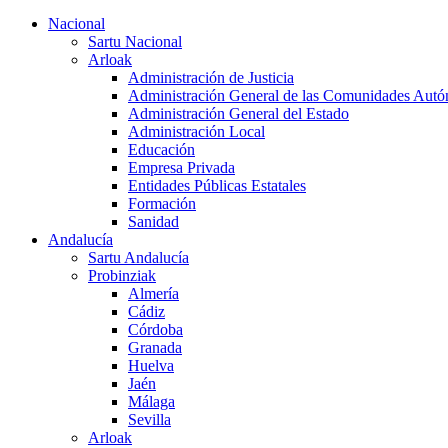
Nacional
Sartu Nacional
Arloak
Administración de Justicia
Administración General de las Comunidades Aut
Administración General del Estado
Administración Local
Educación
Empresa Privada
Entidades Públicas Estatales
Formación
Sanidad
Andalucía
Sartu Andalucía
Probinziak
Almería
Cádiz
Córdoba
Granada
Huelva
Jaén
Málaga
Sevilla
Arloak