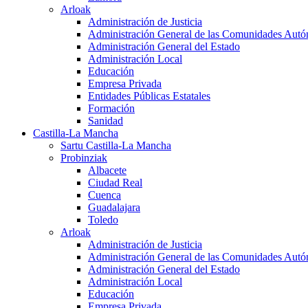
Arloak
Administración de Justicia
Administración General de las Comunidades Aut
Administración General del Estado
Administración Local
Educación
Empresa Privada
Entidades Públicas Estatales
Formación
Sanidad
Castilla-La Mancha
Sartu Castilla-La Mancha
Probinziak
Albacete
Ciudad Real
Cuenca
Guadalajara
Toledo
Arloak
Administración de Justicia
Administración General de las Comunidades Aut
Administración General del Estado
Administración Local
Educación
Empresa Privada