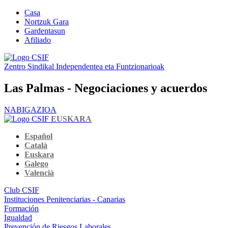
Casa
Nortzuk Gara
Gardentasun
Afiliado
Zentro Sindikal Independentea eta Funtzionarioak
Las Palmas - Negociaciones y acuerdos
NABIGAZIOA
EUSKARA
Español
Català
Euskara
Galego
Valencià
Club CSIF
Instituciones Penitenciarias - Canarias
Formación
Igualdad
Prevención de Riesgos Laborales