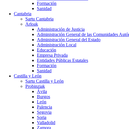
Formación
Sanidad
Cantabria
Sartu Cantabria
Arloak
Administración de Justicia
Administración General de las Comunidades Aut
Administración General del Estado
Administración Local
Educación
Empresa Privada
Entidades Públicas Estatales
Formación
Sanidad
Castilla y León
Sartu Castilla y León
Probinziak
Ávila
Burgos
León
Palencia
Segovia
Soria
Valladolid
Zamora