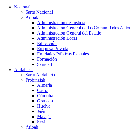
Nacional
Sartu Nacional
Arloak
Administración de Justicia
Administración General de las Comunidades Aut
Administración General del Estado
Administración Local
Educación
Empresa Privada
Entidades Públicas Estatales
Formación
Sanidad
Andalucía
Sartu Andalucía
Probinziak
Almería
Cádiz
Córdoba
Granada
Huelva
Jaén
Málaga
Sevilla
Arloak