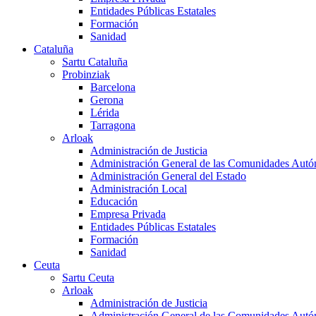
Entidades Públicas Estatales
Formación
Sanidad
Cataluña
Sartu Cataluña
Probinziak
Barcelona
Gerona
Lérida
Tarragona
Arloak
Administración de Justicia
Administración General de las Comunidades Aut
Administración General del Estado
Administración Local
Educación
Empresa Privada
Entidades Públicas Estatales
Formación
Sanidad
Ceuta
Sartu Ceuta
Arloak
Administración de Justicia
Administración General de las Comunidades Aut