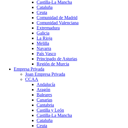
Castilla-La Mancha
Cataluña
Ceuta
Comunidad de Madrid
Comunidad Valenciana
Extremadura
Galicia
La Rioja
Melilla
Navarra
País Vasco
Principado de Asturias
Región de Murcia
Empresa Privada
Joan Empresa Privada
CCAA
Andalucía
Aragón
Baleares
Canarias
Cantabria
Castilla y León
Castilla-La Mancha
Cataluña
Ceuta