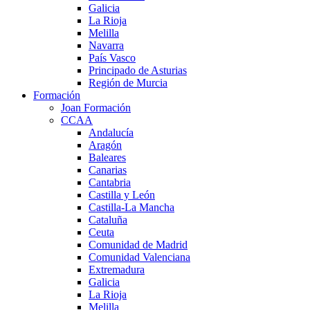
Galicia
La Rioja
Melilla
Navarra
País Vasco
Principado de Asturias
Región de Murcia
Formación
Joan Formación
CCAA
Andalucía
Aragón
Baleares
Canarias
Cantabria
Castilla y León
Castilla-La Mancha
Cataluña
Ceuta
Comunidad de Madrid
Comunidad Valenciana
Extremadura
Galicia
La Rioja
Melilla