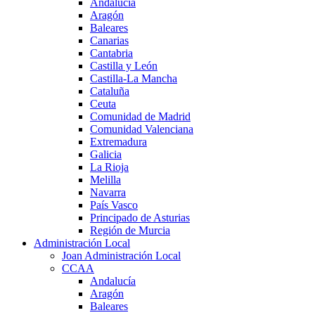
Andalucía
Aragón
Baleares
Canarias
Cantabria
Castilla y León
Castilla-La Mancha
Cataluña
Ceuta
Comunidad de Madrid
Comunidad Valenciana
Extremadura
Galicia
La Rioja
Melilla
Navarra
País Vasco
Principado de Asturias
Región de Murcia
Administración Local
Joan Administración Local
CCAA
Andalucía
Aragón
Baleares