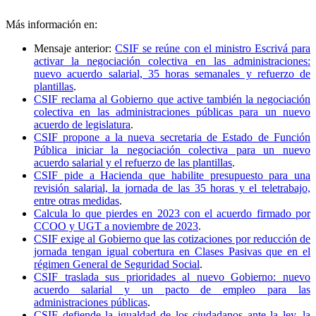
Más información en:
Mensaje anterior:
CSIF se reúne con el ministro Escrivá para
activar la negociación colectiva en las administraciones:
nuevo acuerdo salarial, 35 horas semanales y refuerzo de
plantillas
.
CSIF reclama al Gobierno que active también la negociación
colectiva en las administraciones públicas para un nuevo
acuerdo de legislatura
.
CSIF propone a la nueva secretaria de Estado de Función
Pública iniciar la negociación colectiva para un nuevo
acuerdo salarial y el refuerzo de las plantillas
.
CSIF pide a Hacienda que habilite presupuesto para una
revisión salarial, la jornada de las 35 horas y el teletrabajo,
entre otras medidas
.
Calcula lo que pierdes en 2023 con el acuerdo firmado por
CCOO y UGT a noviembre de 2023
.
CSIF exige al Gobierno que las cotizaciones por reducción de
jornada tengan igual cobertura en Clases Pasivas que en el
régimen General de Seguridad Social
.
CSIF traslada sus prioridades al nuevo Gobierno: nuevo
acuerdo salarial y un pacto de empleo para las
administraciones públicas
.
CSIF defiende la igualdad de los ciudadanos ante la ley, la