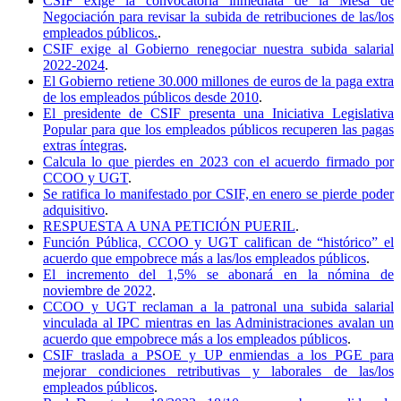
CSIF exige la convocatoria inmediata de la Mesa de
Negociación para revisar la subida de retribuciones de las/los
empleados públicos.
.
CSIF exige al Gobierno renegociar nuestra subida salarial
2022-2024
.
El Gobierno retiene 30.000 millones de euros de la paga extra
de los empleados públicos desde 2010
.
El presidente de CSIF presenta una Iniciativa Legislativa
Popular para que los empleados públicos recuperen las pagas
extras íntegras
.
Calcula lo que pierdes en 2023 con el acuerdo firmado por
CCOO y UGT
.
Se ratifica lo manifestado por CSIF, en enero se pierde poder
adquisitivo
.
RESPUESTA A UNA PETICIÓN PUERIL
.
Función Pública, CCOO y UGT califican de “histórico” el
acuerdo que empobrece más a las/los empleados públicos
.
El incremento del 1,5% se abonará en la nómina de
noviembre de 2022
.
CCOO y UGT reclaman a la patronal una subida salarial
vinculada al IPC mientras en las Administraciones avalan un
acuerdo que empobrece más a los empleados públicos
.
CSIF traslada a PSOE y UP enmiendas a los PGE para
mejorar condiciones retributivas y laborales de las/los
empleados públicos
.