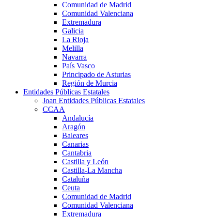
Comunidad de Madrid
Comunidad Valenciana
Extremadura
Galicia
La Rioja
Melilla
Navarra
País Vasco
Principado de Asturias
Región de Murcia
Entidades Públicas Estatales
Joan Entidades Públicas Estatales
CCAA
Andalucía
Aragón
Baleares
Canarias
Cantabria
Castilla y León
Castilla-La Mancha
Cataluña
Ceuta
Comunidad de Madrid
Comunidad Valenciana
Extremadura