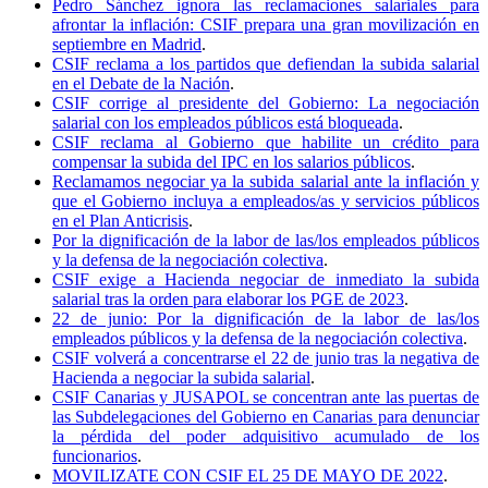
Pedro Sánchez ignora las reclamaciones salariales para
afrontar la inflación: CSIF prepara una gran movilización en
septiembre en Madrid
.
CSIF reclama a los partidos que defiendan la subida salarial
en el Debate de la Nación
.
CSIF corrige al presidente del Gobierno: La negociación
salarial con los empleados públicos está bloqueada
.
CSIF reclama al Gobierno que habilite un crédito para
compensar la subida del IPC en los salarios públicos
.
Reclamamos negociar ya la subida salarial ante la inflación y
que el Gobierno incluya a empleados/as y servicios públicos
en el Plan Anticrisis
.
Por la dignificación de la labor de las/los empleados públicos
y la defensa de la negociación colectiva
.
CSIF exige a Hacienda negociar de inmediato la subida
salarial tras la orden para elaborar los PGE de 2023
.
22 de junio: Por la dignificación de la labor de las/los
empleados públicos y la defensa de la negociación colectiva
.
CSIF volverá a concentrarse el 22 de junio tras la negativa de
Hacienda a negociar la subida salarial
.
CSIF Canarias y JUSAPOL se concentran ante las puertas de
las Subdelegaciones del Gobierno en Canarias para denunciar
la pérdida del poder adquisitivo acumulado de los
funcionarios
.
MOVILIZATE CON CSIF EL 25 DE MAYO DE 2022
.