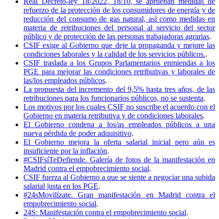
Real Decreto-ley 18/2022, 18/10, se aprueban medidas de
refuerzo de la protección de los consumidores de energía y de
reducción del consumo de gas natural, así como medidas en
materia de retribuciones del personal al servicio del sector
público y de protección de las personas trabajadoras agrarias
.
CSIF exige al Gobierno que deje la propaganda y mejore las
condiciones laborales y la calidad de los servicios públicos.
.
CSIF traslada a los Grupos Parlamentarios enmiendas a los
PGE para mejorar las condiciones retributivas y laborales de
las/los empleados públicos
.
La propuesta del incremento del 9,5% hasta tres años, de las
retribuciones para los funcionarios públicos, no se sustenta
.
Los motivos por los cuales CSIF no suscribe el acuerdo con el
Gobierno en materia retributiva y de condiciones laborales
.
El Gobierno condena a los/as empleados públicos a una
nueva pérdida de poder adquisitivo
.
El Gobierno mejora la oferta salarial inicial pero aún es
insuficiente por la inflación
.
#CSIFsíTeDefiende. Galería de fotos de la manifestación en
Madrid contra el empobrecimiento social
.
CSIF fuerza al Gobierno a que se siente a negociar una subida
salarial justa en los PGE
.
#24sMovilízate. Gran manifestación en Madrid contra el
empobrecimiento social
.
24S: Manifestación contra el empobrecimiento social
.