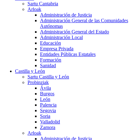
Sartu Cantabria
Arloak
Administración de Justicia
Administración General de las Comunidades
Autónomas
Administración General del Estado
Administración Local
Educación
Empresa Privada
Entidades Públicas Estatales
Formación
Sanidad
Castilla y León
Sartu Castilla y León
Probinziak
Ávila
Burgos
León
Palencia
Segovia
Soria
Valladolid
Zamora
Arloak
Administración de Justicia