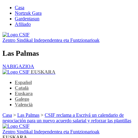
Casa
Nortzuk Gara
Gardentasun
Afiliado
Zentro Sindikal Independentea eta Funtzionarioak
Las Palmas
NABIGAZIOA
EUSKARA
Español
Català
Euskara
Galego
Valencià
Casa
>
Las Palmas
>
CSIF reclama a Escrivá un calendario de
negociación para un nuevo acuerdo salarial y reforzar las plantillas
Zentro Sindikal Independentea eta Funtzionarioak
EUSKARA