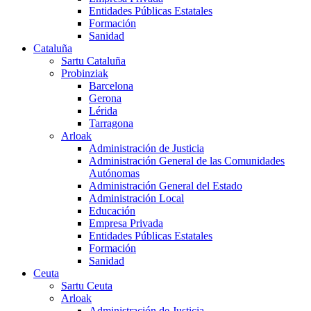
Entidades Públicas Estatales
Formación
Sanidad
Cataluña
Sartu Cataluña
Probinziak
Barcelona
Gerona
Lérida
Tarragona
Arloak
Administración de Justicia
Administración General de las Comunidades
Autónomas
Administración General del Estado
Administración Local
Educación
Empresa Privada
Entidades Públicas Estatales
Formación
Sanidad
Ceuta
Sartu Ceuta
Arloak
Administración de Justicia