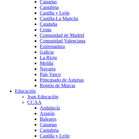
Canarias
Cantabria
Castilla y León
Castilla-La Mancha
Cataluña
Ceuta
Comunidad de Madrid
Comunidad Valenciana
Extremadura
Galicia
La Rioja
Melilla
Navarra
País Vasco
Principado de Asturias
Región de Murcia
Educación
Joan Educación
CCAA
Andalucía
Aragón
Baleares
Canarias
Cantabria
Castilla y León