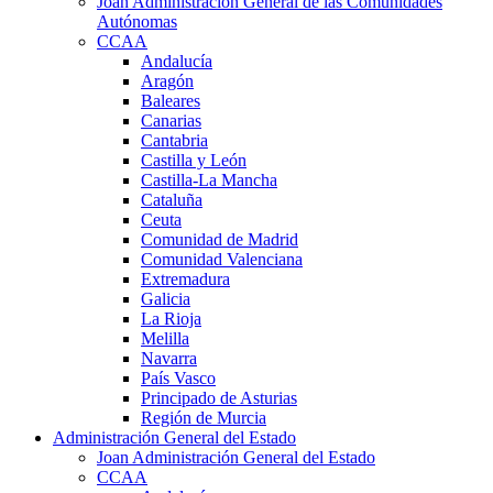
Joan Administración General de las Comunidades
Autónomas
CCAA
Andalucía
Aragón
Baleares
Canarias
Cantabria
Castilla y León
Castilla-La Mancha
Cataluña
Ceuta
Comunidad de Madrid
Comunidad Valenciana
Extremadura
Galicia
La Rioja
Melilla
Navarra
País Vasco
Principado de Asturias
Región de Murcia
Administración General del Estado
Joan Administración General del Estado
CCAA