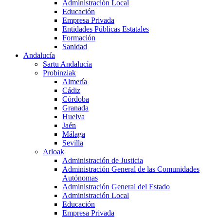
Administración Local
Educación
Empresa Privada
Entidades Públicas Estatales
Formación
Sanidad
Andalucía
Sartu Andalucía
Probinziak
Almería
Cádiz
Córdoba
Granada
Huelva
Jaén
Málaga
Sevilla
Arloak
Administración de Justicia
Administración General de las Comunidades
Autónomas
Administración General del Estado
Administración Local
Educación
Empresa Privada