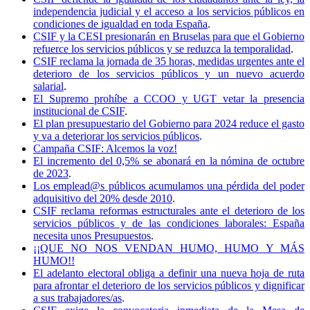
independencia judicial y el acceso a los servicios públicos en
condiciones de igualdad en toda España
.
CSIF y la CESI presionarán en Bruselas para que el Gobierno
refuerce los servicios públicos y se reduzca la temporalidad
.
CSIF reclama la jornada de 35 horas, medidas urgentes ante el
deterioro de los servicios públicos y un nuevo acuerdo
salarial
.
El Supremo prohíbe a CCOO y UGT vetar la presencia
institucional de CSIF
.
El plan presupuestario del Gobierno para 2024 reduce el gasto
y va a deteriorar los servicios públicos
.
Campaña CSIF: Alcemos la voz!
El incremento del 0,5% se abonará en la nómina de octubre
de 2023
.
Los emplead@s públicos acumulamos una pérdida del poder
adquisitivo del 20% desde 2010
.
CSIF reclama reformas estructurales ante el deterioro de los
servicios públicos y de las condiciones laborales: España
necesita unos Presupuestos
.
¡¡QUE NO NOS VENDAN HUMO, HUMO Y MÁS
HUMO!!
El adelanto electoral obliga a definir una nueva hoja de ruta
para afrontar el deterioro de los servicios públicos y dignificar
a sus trabajadores/as
.