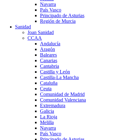
Navarra
País Vasco
Principado de Asturias
Región de Murcia
Sanidad
Joan Sanidad
CCAA
Andalucía
Aragón
Baleares
Canarias
Cantabria
Castilla y León
Castilla-La Mancha
Cataluña
Ceuta
Comunidad de Madrid
Comunidad Valenciana
Extremadura
Galicia
La Rioja
Melilla
Navarra
País Vasco
Principado de Asturias