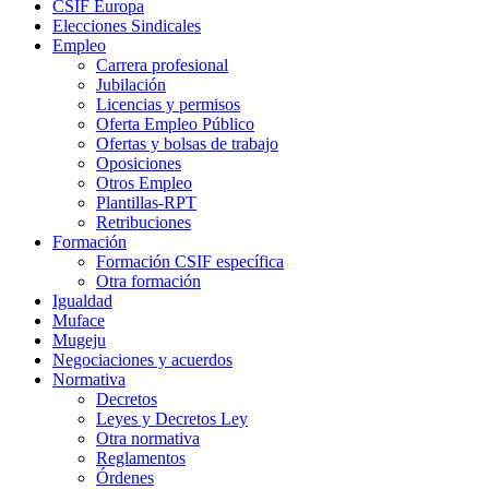
CSIF Europa
Elecciones Sindicales
Empleo
Carrera profesional
Jubilación
Licencias y permisos
Oferta Empleo Público
Ofertas y bolsas de trabajo
Oposiciones
Otros Empleo
Plantillas-RPT
Retribuciones
Formación
Formación CSIF específica
Otra formación
Igualdad
Muface
Mugeju
Negociaciones y acuerdos
Normativa
Decretos
Leyes y Decretos Ley
Otra normativa
Reglamentos
Órdenes