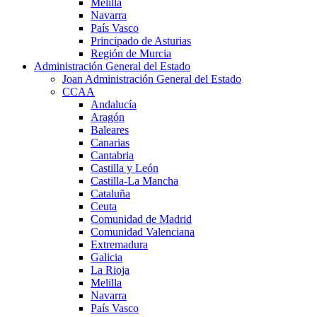
Melilla
Navarra
País Vasco
Principado de Asturias
Región de Murcia
Administración General del Estado
Joan Administración General del Estado
CCAA
Andalucía
Aragón
Baleares
Canarias
Cantabria
Castilla y León
Castilla-La Mancha
Cataluña
Ceuta
Comunidad de Madrid
Comunidad Valenciana
Extremadura
Galicia
La Rioja
Melilla
Navarra
País Vasco