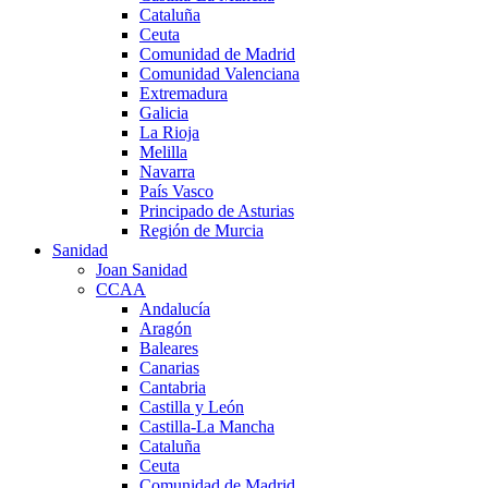
Cataluña
Ceuta
Comunidad de Madrid
Comunidad Valenciana
Extremadura
Galicia
La Rioja
Melilla
Navarra
País Vasco
Principado de Asturias
Región de Murcia
Sanidad
Joan Sanidad
CCAA
Andalucía
Aragón
Baleares
Canarias
Cantabria
Castilla y León
Castilla-La Mancha
Cataluña
Ceuta
Comunidad de Madrid