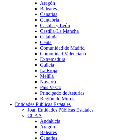
Aragón
Baleares
Canarias
Cantabria
Castilla y León
Castilla-La Mancha
Cataluña
Ceuta
Comunidad de Madrid
Comunidad Valenciana
Extremadura
Galicia
La Rioja
Melilla
Navarra
País Vasco
Principado de Asturias
Región de Murcia
Entidades Públicas Estatales
Joan Entidades Públicas Estatales
CCAA
Andalucía
Aragón
Baleares
Canarias