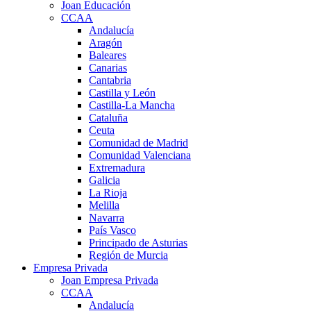
Joan Educación
CCAA
Andalucía
Aragón
Baleares
Canarias
Cantabria
Castilla y León
Castilla-La Mancha
Cataluña
Ceuta
Comunidad de Madrid
Comunidad Valenciana
Extremadura
Galicia
La Rioja
Melilla
Navarra
País Vasco
Principado de Asturias
Región de Murcia
Empresa Privada
Joan Empresa Privada
CCAA
Andalucía