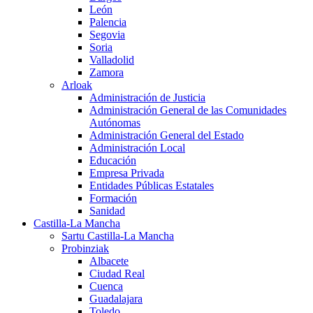
León
Palencia
Segovia
Soria
Valladolid
Zamora
Arloak
Administración de Justicia
Administración General de las Comunidades
Autónomas
Administración General del Estado
Administración Local
Educación
Empresa Privada
Entidades Públicas Estatales
Formación
Sanidad
Castilla-La Mancha
Sartu Castilla-La Mancha
Probinziak
Albacete
Ciudad Real
Cuenca
Guadalajara
Toledo