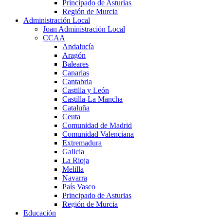
Principado de Asturias
Región de Murcia
Administración Local
Joan Administración Local
CCAA
Andalucía
Aragón
Baleares
Canarias
Cantabria
Castilla y León
Castilla-La Mancha
Cataluña
Ceuta
Comunidad de Madrid
Comunidad Valenciana
Extremadura
Galicia
La Rioja
Melilla
Navarra
País Vasco
Principado de Asturias
Región de Murcia
Educación