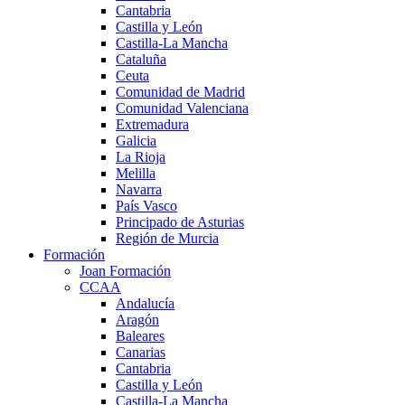
Cantabria
Castilla y León
Castilla-La Mancha
Cataluña
Ceuta
Comunidad de Madrid
Comunidad Valenciana
Extremadura
Galicia
La Rioja
Melilla
Navarra
País Vasco
Principado de Asturias
Región de Murcia
Formación
Joan Formación
CCAA
Andalucía
Aragón
Baleares
Canarias
Cantabria
Castilla y León
Castilla-La Mancha