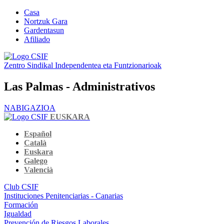
Casa
Nortzuk Gara
Gardentasun
Afiliado
Zentro Sindikal Independentea eta Funtzionarioak
Las Palmas - Administrativos
NABIGAZIOA
EUSKARA
Español
Català
Euskara
Galego
Valencià
Club CSIF
Instituciones Penitenciarias - Canarias
Formación
Igualdad
Prevención de Riesgos Laborales