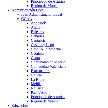
Principado de Asturias
Región de Murcia
Administración Local
Joan Administración Local
CCAA
Andalucía
Aragón
Baleares
Canarias
Cantabria
Castilla y León
Castilla-La Mancha
Cataluña
Ceuta
Comunidad de Madrid
Comunidad Valenciana
Extremadura
Galicia
La Rioja
Melilla
Navarra
País Vasco
Principado de Asturias
Región de Murcia
Educación