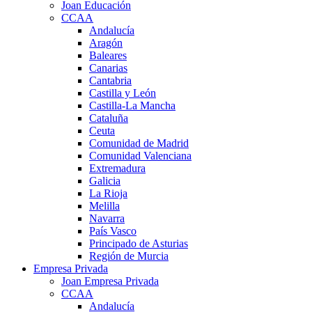
Joan Educación
CCAA
Andalucía
Aragón
Baleares
Canarias
Cantabria
Castilla y León
Castilla-La Mancha
Cataluña
Ceuta
Comunidad de Madrid
Comunidad Valenciana
Extremadura
Galicia
La Rioja
Melilla
Navarra
País Vasco
Principado de Asturias
Región de Murcia
Empresa Privada
Joan Empresa Privada
CCAA
Andalucía