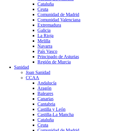
Cataluña
Ceuta
Comunidad de Madrid
Comunidad Valenciana
Extremadura
Galicia
La Rioja
Melilla
Navarra
País Vasco
Principado de Asturias
Región de Murcia
Sanidad
Joan Sanidad
CCAA
Andalucía
Aragón
Baleares
Canarias
Cantabria
Castilla y León
Castilla-La Mancha
Cataluña
Ceuta
Comunidad de Madrid