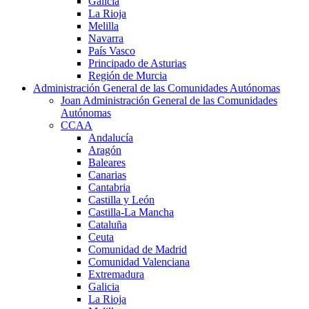
Galicia
La Rioja
Melilla
Navarra
País Vasco
Principado de Asturias
Región de Murcia
Administración General de las Comunidades Autónomas
Joan Administración General de las Comunidades
Autónomas
CCAA
Andalucía
Aragón
Baleares
Canarias
Cantabria
Castilla y León
Castilla-La Mancha
Cataluña
Ceuta
Comunidad de Madrid
Comunidad Valenciana
Extremadura
Galicia
La Rioja