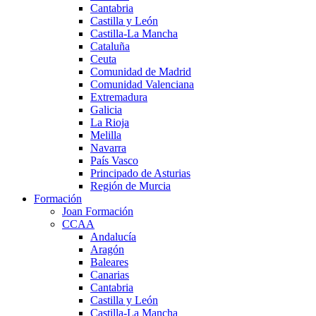
Cantabria
Castilla y León
Castilla-La Mancha
Cataluña
Ceuta
Comunidad de Madrid
Comunidad Valenciana
Extremadura
Galicia
La Rioja
Melilla
Navarra
País Vasco
Principado de Asturias
Región de Murcia
Formación
Joan Formación
CCAA
Andalucía
Aragón
Baleares
Canarias
Cantabria
Castilla y León
Castilla-La Mancha