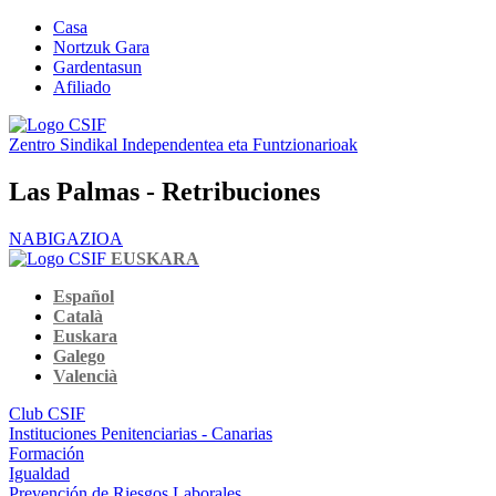
Casa
Nortzuk Gara
Gardentasun
Afiliado
Zentro Sindikal Independentea eta Funtzionarioak
Las Palmas - Retribuciones
NABIGAZIOA
EUSKARA
Español
Català
Euskara
Galego
Valencià
Club CSIF
Instituciones Penitenciarias - Canarias
Formación
Igualdad
Prevención de Riesgos Laborales