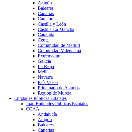
Aragón
Baleares
Canarias
Cantabria
Castilla y León
Castilla-La Mancha
Cataluña
Ceuta
Comunidad de Madrid
Comunidad Valenciana
Extremadura
Galicia
La Rioja
Melilla
Navarra
País Vasco
Principado de Asturias
Región de Murcia
Entidades Públicas Estatales
Joan Entidades Públicas Estatales
CCAA
Andalucía
Aragón
Baleares
Canarias