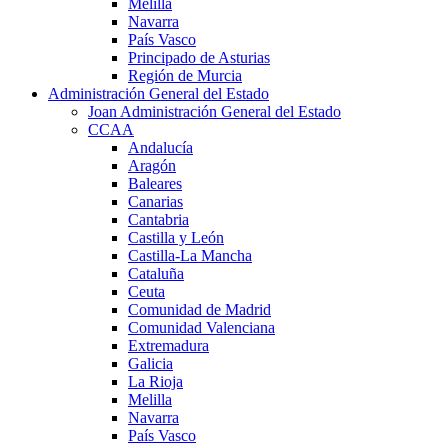
Melilla
Navarra
País Vasco
Principado de Asturias
Región de Murcia
Administración General del Estado
Joan Administración General del Estado
CCAA
Andalucía
Aragón
Baleares
Canarias
Cantabria
Castilla y León
Castilla-La Mancha
Cataluña
Ceuta
Comunidad de Madrid
Comunidad Valenciana
Extremadura
Galicia
La Rioja
Melilla
Navarra
País Vasco