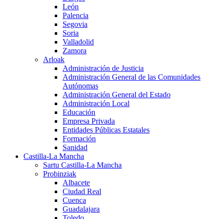
León
Palencia
Segovia
Soria
Valladolid
Zamora
Arloak
Administración de Justicia
Administración General de las Comunidades
Autónomas
Administración General del Estado
Administración Local
Educación
Empresa Privada
Entidades Públicas Estatales
Formación
Sanidad
Castilla-La Mancha
Sartu Castilla-La Mancha
Probinziak
Albacete
Ciudad Real
Cuenca
Guadalajara
Toledo