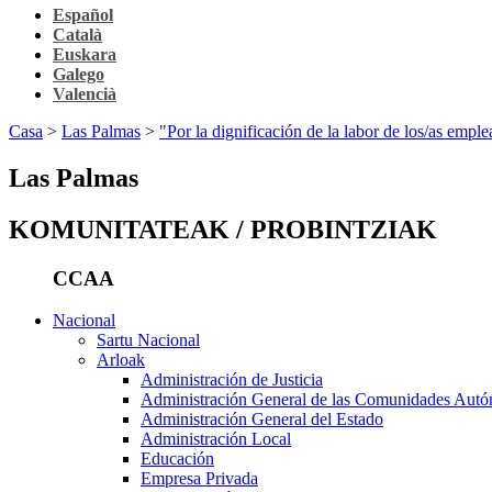
Español
Català
Euskara
Galego
Valencià
Casa
>
Las Palmas
>
"Por la dignificación de la labor de los/as emple
Las Palmas
KOMUNITATEAK / PROBINTZIAK
CCAA
Nacional
Sartu Nacional
Arloak
Administración de Justicia
Administración General de las Comunidades Aut
Administración General del Estado
Administración Local
Educación
Empresa Privada