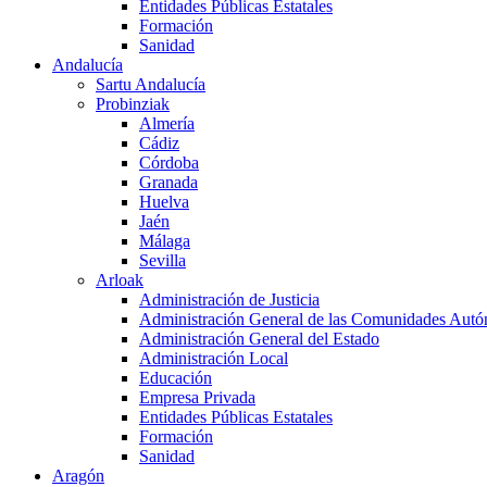
Entidades Públicas Estatales
Formación
Sanidad
Andalucía
Sartu Andalucía
Probinziak
Almería
Cádiz
Córdoba
Granada
Huelva
Jaén
Málaga
Sevilla
Arloak
Administración de Justicia
Administración General de las Comunidades Aut
Administración General del Estado
Administración Local
Educación
Empresa Privada
Entidades Públicas Estatales
Formación
Sanidad
Aragón