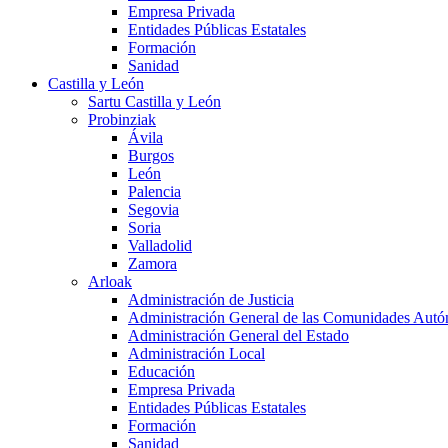
Empresa Privada
Entidades Públicas Estatales
Formación
Sanidad
Castilla y León
Sartu Castilla y León
Probinziak
Ávila
Burgos
León
Palencia
Segovia
Soria
Valladolid
Zamora
Arloak
Administración de Justicia
Administración General de las Comunidades Aut
Administración General del Estado
Administración Local
Educación
Empresa Privada
Entidades Públicas Estatales
Formación
Sanidad