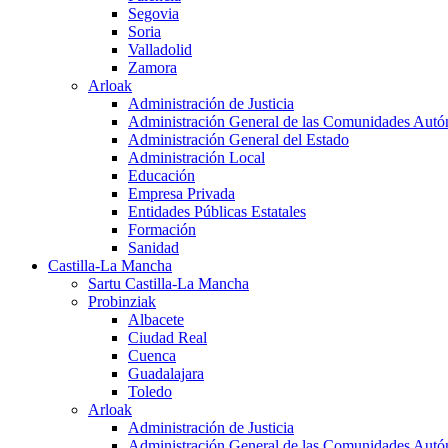
Segovia
Soria
Valladolid
Zamora
Arloak
Administración de Justicia
Administración General de las Comunidades Aut
Administración General del Estado
Administración Local
Educación
Empresa Privada
Entidades Públicas Estatales
Formación
Sanidad
Castilla-La Mancha
Sartu Castilla-La Mancha
Probinziak
Albacete
Ciudad Real
Cuenca
Guadalajara
Toledo
Arloak
Administración de Justicia
Administración General de las Comunidades Aut