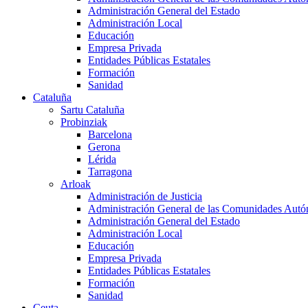
Administración General del Estado
Administración Local
Educación
Empresa Privada
Entidades Públicas Estatales
Formación
Sanidad
Cataluña
Sartu Cataluña
Probinziak
Barcelona
Gerona
Lérida
Tarragona
Arloak
Administración de Justicia
Administración General de las Comunidades Aut
Administración General del Estado
Administración Local
Educación
Empresa Privada
Entidades Públicas Estatales
Formación
Sanidad
Ceuta