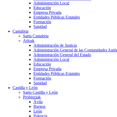
Administración Local
Educación
Empresa Privada
Entidades Públicas Estatales
Formación
Sanidad
Cantabria
Sartu Cantabria
Arloak
Administración de Justicia
Administración General de las Comunidades Aut
Administración General del Estado
Administración Local
Educación
Empresa Privada
Entidades Públicas Estatales
Formación
Sanidad
Castilla y León
Sartu Castilla y León
Probinziak
Ávila
Burgos
León
Palencia