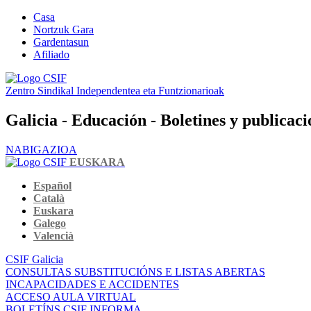
Casa
Nortzuk Gara
Gardentasun
Afiliado
Zentro Sindikal Independentea eta Funtzionarioak
Galicia - Educación - Boletines y publicac
NABIGAZIOA
EUSKARA
Español
Català
Euskara
Galego
Valencià
CSIF Galicia
CONSULTAS SUBSTITUCIÓNS E LISTAS ABERTAS
INCAPACIDADES E ACCIDENTES
ACCESO AULA VIRTUAL
BOLETÍNS CSIF INFORMA