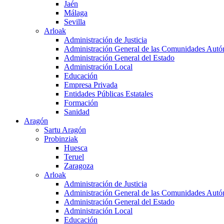
Jaén
Málaga
Sevilla
Arloak
Administración de Justicia
Administración General de las Comunidades Aut
Administración General del Estado
Administración Local
Educación
Empresa Privada
Entidades Públicas Estatales
Formación
Sanidad
Aragón
Sartu Aragón
Probinziak
Huesca
Teruel
Zaragoza
Arloak
Administración de Justicia
Administración General de las Comunidades Aut
Administración General del Estado
Administración Local
Educación