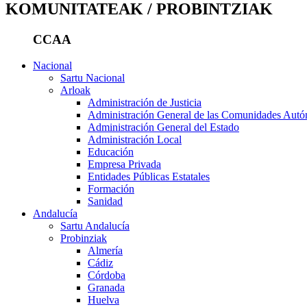
KOMUNITATEAK / PROBINTZIAK
CCAA
Nacional
Sartu Nacional
Arloak
Administración de Justicia
Administración General de las Comunidades Aut
Administración General del Estado
Administración Local
Educación
Empresa Privada
Entidades Públicas Estatales
Formación
Sanidad
Andalucía
Sartu Andalucía
Probinziak
Almería
Cádiz
Córdoba
Granada
Huelva