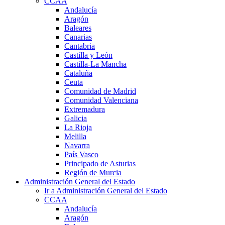
CCAA
Andalucía
Aragón
Baleares
Canarias
Cantabria
Castilla y León
Castilla-La Mancha
Cataluña
Ceuta
Comunidad de Madrid
Comunidad Valenciana
Extremadura
Galicia
La Rioja
Melilla
Navarra
País Vasco
Principado de Asturias
Región de Murcia
Administración General del Estado
Ir a Administración General del Estado
CCAA
Andalucía
Aragón