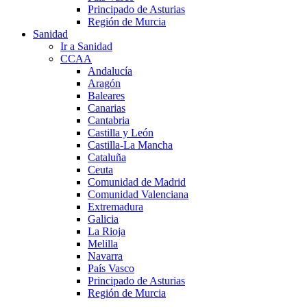
Principado de Asturias
Región de Murcia
Sanidad
Ir a Sanidad
CCAA
Andalucía
Aragón
Baleares
Canarias
Cantabria
Castilla y León
Castilla-La Mancha
Cataluña
Ceuta
Comunidad de Madrid
Comunidad Valenciana
Extremadura
Galicia
La Rioja
Melilla
Navarra
País Vasco
Principado de Asturias
Región de Murcia