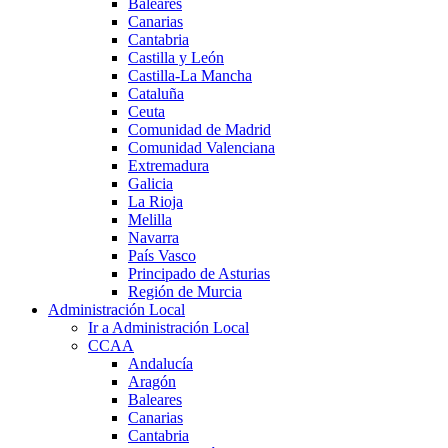
Baleares
Canarias
Cantabria
Castilla y León
Castilla-La Mancha
Cataluña
Ceuta
Comunidad de Madrid
Comunidad Valenciana
Extremadura
Galicia
La Rioja
Melilla
Navarra
País Vasco
Principado de Asturias
Región de Murcia
Administración Local
Ir a Administración Local
CCAA
Andalucía
Aragón
Baleares
Canarias
Cantabria