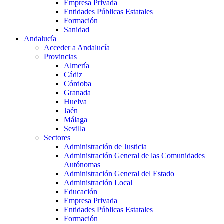
Empresa Privada
Entidades Públicas Estatales
Formación
Sanidad
Andalucía
Acceder a Andalucía
Provincias
Almería
Cádiz
Córdoba
Granada
Huelva
Jaén
Málaga
Sevilla
Sectores
Administración de Justicia
Administración General de las Comunidades
Autónomas
Administración General del Estado
Administración Local
Educación
Empresa Privada
Entidades Públicas Estatales
Formación