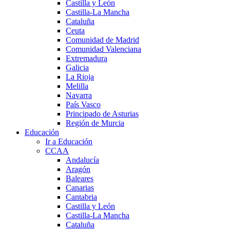
Castilla y León
Castilla-La Mancha
Cataluña
Ceuta
Comunidad de Madrid
Comunidad Valenciana
Extremadura
Galicia
La Rioja
Melilla
Navarra
País Vasco
Principado de Asturias
Región de Murcia
Educación
Ir a Educación
CCAA
Andalucía
Aragón
Baleares
Canarias
Cantabria
Castilla y León
Castilla-La Mancha
Cataluña