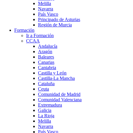
Melilla
Navarra
País Vasco
Principado de Asturias
Región de Murcia
Formación
Ir a Formación
CCAA
Andalucía
Aragón
Baleares
Canarias
Cantabria
Castilla y León
Castilla-La Mancha
Cataluña
Ceuta
Comunidad de Madrid
Comunidad Valenciana
Extremadura
Galicia
La Rioja
Melilla
Navarra
País Vasco