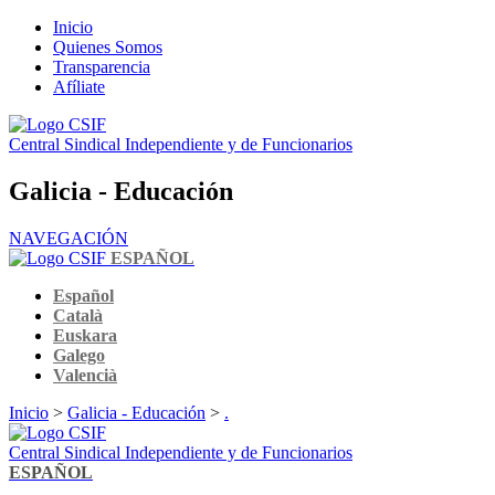
Inicio
Quienes Somos
Transparencia
Afíliate
Central Sindical Independiente y de Funcionarios
Galicia - Educación
NAVEGACIÓN
ESPAÑOL
Español
Català
Euskara
Galego
Valencià
Inicio
>
Galicia - Educación
>
.
Central Sindical Independiente y de Funcionarios
ESPAÑOL