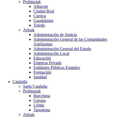
Probinziak
Albacete
Ciudad Real
Cuenca
Guadalajara
Toledo
Arloak
Administración de Justicia
Administración General de las Comunidades
Autónomas
Administración General del Estado
Administración Local
Educación
Empresa Privada
Entidades Públicas Estatales
Formación
Sanidad
Cataluña
Sartu Cataluña
Probinziak
Barcelona
Gerona
Lérida
Tarragona
Arloak