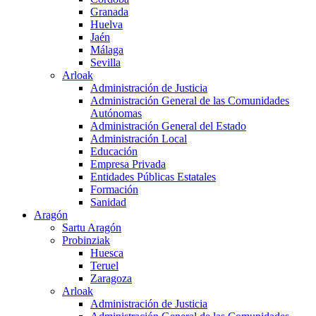
Granada
Huelva
Jaén
Málaga
Sevilla
Arloak
Administración de Justicia
Administración General de las Comunidades
Autónomas
Administración General del Estado
Administración Local
Educación
Empresa Privada
Entidades Públicas Estatales
Formación
Sanidad
Aragón
Sartu Aragón
Probinziak
Huesca
Teruel
Zaragoza
Arloak
Administración de Justicia