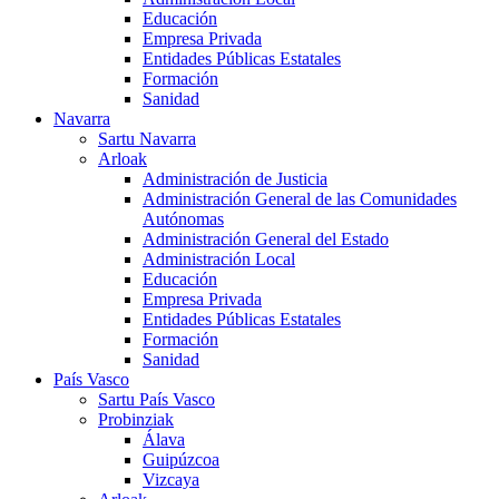
Educación
Empresa Privada
Entidades Públicas Estatales
Formación
Sanidad
Navarra
Sartu Navarra
Arloak
Administración de Justicia
Administración General de las Comunidades
Autónomas
Administración General del Estado
Administración Local
Educación
Empresa Privada
Entidades Públicas Estatales
Formación
Sanidad
País Vasco
Sartu País Vasco
Probinziak
Álava
Guipúzcoa
Vizcaya