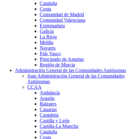
Cataluña
Ceuta
Comunidad de Madrid
Comunidad Valenciana
Extremadura
Galicia
La Rioja
Melilla
Navarra
País Vasco
Principado de Asturias
Región de Murcia
Administración General de las Comunidades Autónomas
Joan Administración General de las Comunidades
Autónomas
CCAA
Andalucía
Aragón
Baleares
Canarias
Cantabria
Castilla y León
Castilla-La Mancha
Cataluña
Ceuta