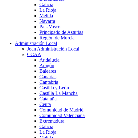
Galicia
La Rioja
Melilla
Navarra
País Vasco
Principado de Asturias
Región de Murcia
Administración Local
Joan Administración Local
CCAA
Andalucía
Aragón
Baleares
Canarias
Cantabria
Castilla y León
Castilla-La Mancha
Cataluña
Ceuta
Comunidad de Madrid
Comunidad Valenciana
Extremadura
Galicia
La Rioja
Melilla