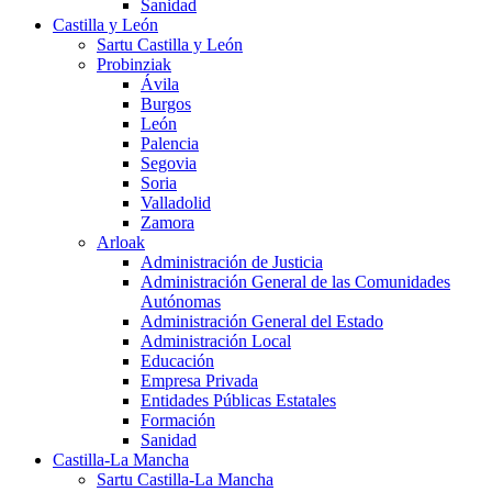
Sanidad
Castilla y León
Sartu Castilla y León
Probinziak
Ávila
Burgos
León
Palencia
Segovia
Soria
Valladolid
Zamora
Arloak
Administración de Justicia
Administración General de las Comunidades
Autónomas
Administración General del Estado
Administración Local
Educación
Empresa Privada
Entidades Públicas Estatales
Formación
Sanidad
Castilla-La Mancha
Sartu Castilla-La Mancha