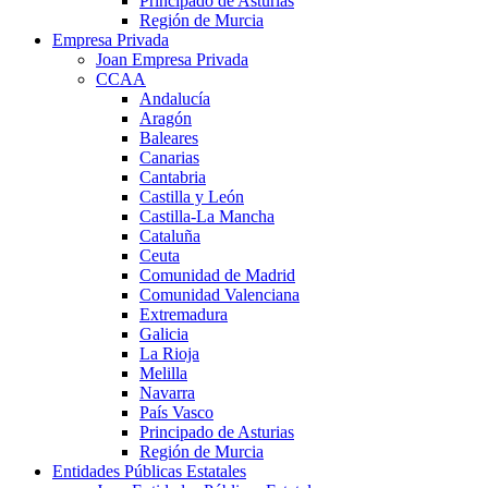
Principado de Asturias
Región de Murcia
Empresa Privada
Joan Empresa Privada
CCAA
Andalucía
Aragón
Baleares
Canarias
Cantabria
Castilla y León
Castilla-La Mancha
Cataluña
Ceuta
Comunidad de Madrid
Comunidad Valenciana
Extremadura
Galicia
La Rioja
Melilla
Navarra
País Vasco
Principado de Asturias
Región de Murcia
Entidades Públicas Estatales