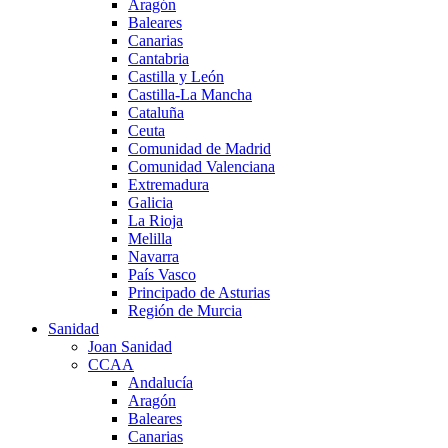
Aragón
Baleares
Canarias
Cantabria
Castilla y León
Castilla-La Mancha
Cataluña
Ceuta
Comunidad de Madrid
Comunidad Valenciana
Extremadura
Galicia
La Rioja
Melilla
Navarra
País Vasco
Principado de Asturias
Región de Murcia
Sanidad
Joan Sanidad
CCAA
Andalucía
Aragón
Baleares
Canarias