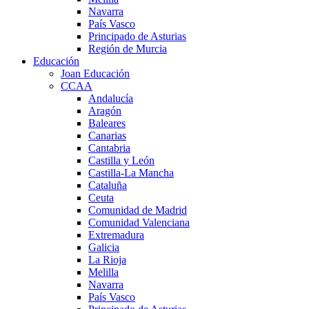
Navarra
País Vasco
Principado de Asturias
Región de Murcia
Educación
Joan Educación
CCAA
Andalucía
Aragón
Baleares
Canarias
Cantabria
Castilla y León
Castilla-La Mancha
Cataluña
Ceuta
Comunidad de Madrid
Comunidad Valenciana
Extremadura
Galicia
La Rioja
Melilla
Navarra
País Vasco