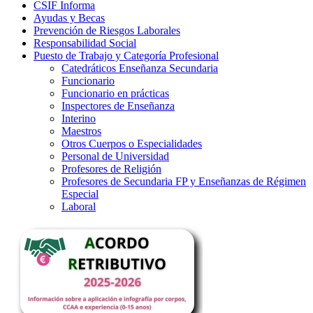
CSIF Informa
Ayudas y Becas
Prevención de Riesgos Laborales
Responsabilidad Social
Puesto de Trabajo y Categoría Profesional
Catedráticos Enseñanza Secundaria
Funcionario
Funcionario en prácticas
Inspectores de Enseñanza
Interino
Maestros
Otros Cuerpos o Especialidades
Personal de Universidad
Profesores de Religión
Profesores de Secundaria FP y Enseñanzas de Régimen
Especial
Laboral