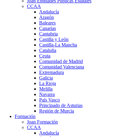
Joan Entidades Públicas Estatales
CCAA
Andalucía
Aragón
Baleares
Canarias
Cantabria
Castilla y León
Castilla-La Mancha
Cataluña
Ceuta
Comunidad de Madrid
Comunidad Valenciana
Extremadura
Galicia
La Rioja
Melilla
Navarra
País Vasco
Principado de Asturias
Región de Murcia
Formación
Joan Formación
CCAA
Andalucía