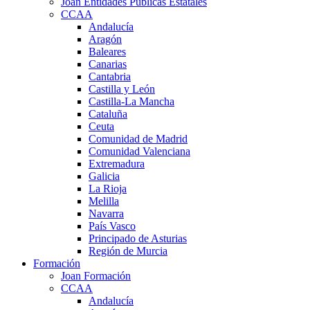
Joan Entidades Públicas Estatales
CCAA
Andalucía
Aragón
Baleares
Canarias
Cantabria
Castilla y León
Castilla-La Mancha
Cataluña
Ceuta
Comunidad de Madrid
Comunidad Valenciana
Extremadura
Galicia
La Rioja
Melilla
Navarra
País Vasco
Principado de Asturias
Región de Murcia
Formación
Joan Formación
CCAA
Andalucía