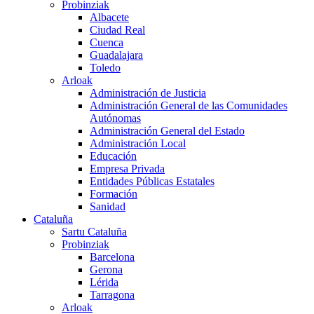
Probinziak
Albacete
Ciudad Real
Cuenca
Guadalajara
Toledo
Arloak
Administración de Justicia
Administración General de las Comunidades
Autónomas
Administración General del Estado
Administración Local
Educación
Empresa Privada
Entidades Públicas Estatales
Formación
Sanidad
Cataluña
Sartu Cataluña
Probinziak
Barcelona
Gerona
Lérida
Tarragona
Arloak