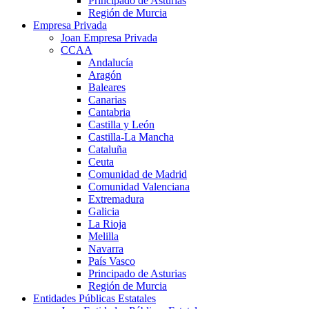
Principado de Asturias
Región de Murcia
Empresa Privada
Joan Empresa Privada
CCAA
Andalucía
Aragón
Baleares
Canarias
Cantabria
Castilla y León
Castilla-La Mancha
Cataluña
Ceuta
Comunidad de Madrid
Comunidad Valenciana
Extremadura
Galicia
La Rioja
Melilla
Navarra
País Vasco
Principado de Asturias
Región de Murcia
Entidades Públicas Estatales