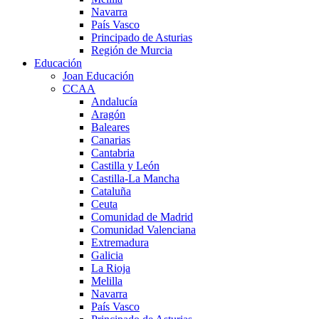
Navarra
País Vasco
Principado de Asturias
Región de Murcia
Educación
Joan Educación
CCAA
Andalucía
Aragón
Baleares
Canarias
Cantabria
Castilla y León
Castilla-La Mancha
Cataluña
Ceuta
Comunidad de Madrid
Comunidad Valenciana
Extremadura
Galicia
La Rioja
Melilla
Navarra
País Vasco