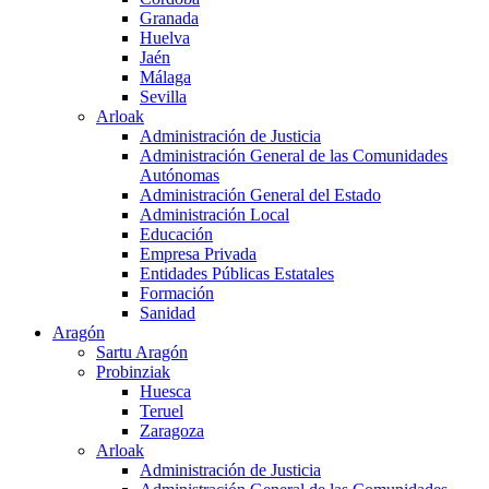
Granada
Huelva
Jaén
Málaga
Sevilla
Arloak
Administración de Justicia
Administración General de las Comunidades
Autónomas
Administración General del Estado
Administración Local
Educación
Empresa Privada
Entidades Públicas Estatales
Formación
Sanidad
Aragón
Sartu Aragón
Probinziak
Huesca
Teruel
Zaragoza
Arloak
Administración de Justicia