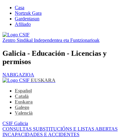
Casa
Nortzuk Gara
Gardentasun
Afiliado
Zentro Sindikal Independentea eta Funtzionarioak
Galicia - Educación - Licencias y
permisos
NABIGAZIOA
EUSKARA
Español
Català
Euskara
Galego
Valencià
CSIF Galicia
CONSULTAS SUBSTITUCIÓNS E LISTAS ABERTAS
INCAPACIDADES E ACCIDENTES