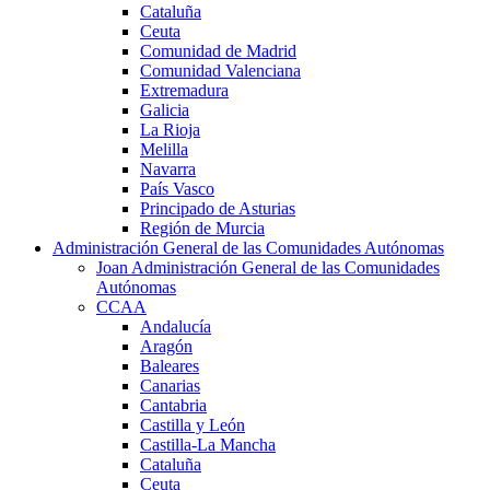
Cataluña
Ceuta
Comunidad de Madrid
Comunidad Valenciana
Extremadura
Galicia
La Rioja
Melilla
Navarra
País Vasco
Principado de Asturias
Región de Murcia
Administración General de las Comunidades Autónomas
Joan Administración General de las Comunidades
Autónomas
CCAA
Andalucía
Aragón
Baleares
Canarias
Cantabria
Castilla y León
Castilla-La Mancha
Cataluña
Ceuta