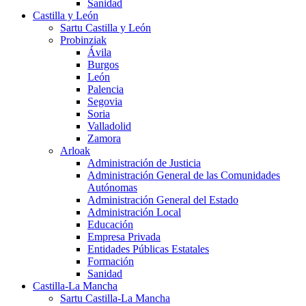
Sanidad
Castilla y León
Sartu Castilla y León
Probinziak
Ávila
Burgos
León
Palencia
Segovia
Soria
Valladolid
Zamora
Arloak
Administración de Justicia
Administración General de las Comunidades
Autónomas
Administración General del Estado
Administración Local
Educación
Empresa Privada
Entidades Públicas Estatales
Formación
Sanidad
Castilla-La Mancha
Sartu Castilla-La Mancha