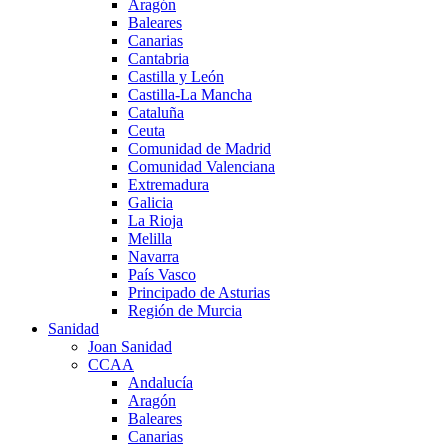
Aragón
Baleares
Canarias
Cantabria
Castilla y León
Castilla-La Mancha
Cataluña
Ceuta
Comunidad de Madrid
Comunidad Valenciana
Extremadura
Galicia
La Rioja
Melilla
Navarra
País Vasco
Principado de Asturias
Región de Murcia
Sanidad
Joan Sanidad
CCAA
Andalucía
Aragón
Baleares
Canarias