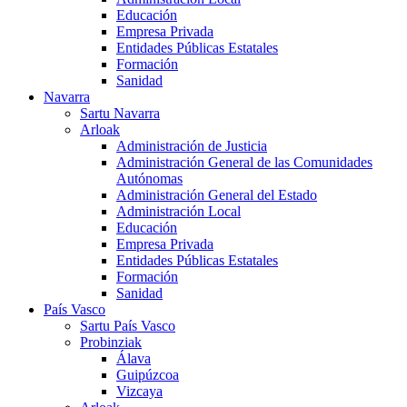
Educación
Empresa Privada
Entidades Públicas Estatales
Formación
Sanidad
Navarra
Sartu Navarra
Arloak
Administración de Justicia
Administración General de las Comunidades
Autónomas
Administración General del Estado
Administración Local
Educación
Empresa Privada
Entidades Públicas Estatales
Formación
Sanidad
País Vasco
Sartu País Vasco
Probinziak
Álava
Guipúzcoa
Vizcaya