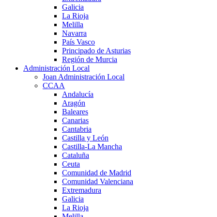
Galicia
La Rioja
Melilla
Navarra
País Vasco
Principado de Asturias
Región de Murcia
Administración Local
Joan Administración Local
CCAA
Andalucía
Aragón
Baleares
Canarias
Cantabria
Castilla y León
Castilla-La Mancha
Cataluña
Ceuta
Comunidad de Madrid
Comunidad Valenciana
Extremadura
Galicia
La Rioja
Melilla