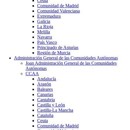
Ceuta
Comunidad de Madrid
Comunidad Valenciana
Extremadura
Galicia
La Rioja
Melilla
Navarra
País Vasco
Principado de Asturias
Región de Murcia
Administración General de las Comunidades Autónomas
Joan Administración General de las Comunidades
Autónomas
CCAA
Andalucía
Aragón
Baleares
Canarias
Cantabria
Castilla y León
Castilla-La Mancha
Cataluña
Ceuta
Comunidad de Madrid