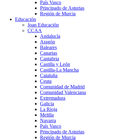
País Vasco
Principado de Asturias
Región de Murcia
Educación
Joan Educación
CCAA
Andalucía
Aragón
Baleares
Canarias
Cantabria
Castilla y León
Castilla-La Mancha
Cataluña
Ceuta
Comunidad de Madrid
Comunidad Valenciana
Extremadura
Galicia
La Rioja
Melilla
Navarra
País Vasco
Principado de Asturias
Región de Murcia