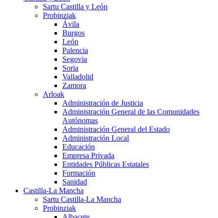
Sartu Castilla y León
Probinziak
Ávila
Burgos
León
Palencia
Segovia
Soria
Valladolid
Zamora
Arloak
Administración de Justicia
Administración General de las Comunidades
Autónomas
Administración General del Estado
Administración Local
Educación
Empresa Privada
Entidades Públicas Estatales
Formación
Sanidad
Castilla-La Mancha
Sartu Castilla-La Mancha
Probinziak
Albacete