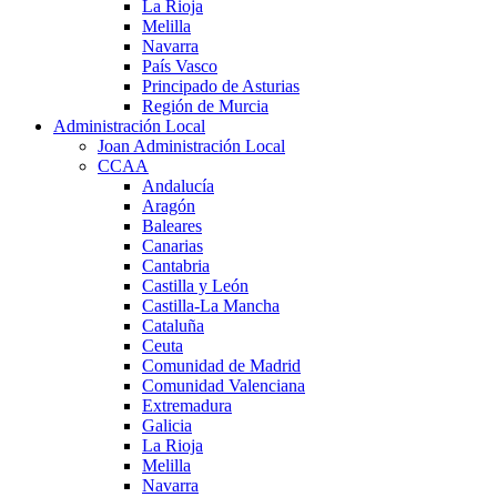
La Rioja
Melilla
Navarra
País Vasco
Principado de Asturias
Región de Murcia
Administración Local
Joan Administración Local
CCAA
Andalucía
Aragón
Baleares
Canarias
Cantabria
Castilla y León
Castilla-La Mancha
Cataluña
Ceuta
Comunidad de Madrid
Comunidad Valenciana
Extremadura
Galicia
La Rioja
Melilla
Navarra