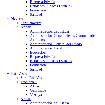
Empresa Privada
Entidades Públicas Estatales
Formación
Sanidad
Navarra
Sartu Navarra
Arloak
Administración de Justicia
Administración General de las Comunidades
Autónomas
Administración General del Estado
Administración Local
Educación
Empresa Privada
Entidades Públicas Estatales
Formación
Sanidad
País Vasco
Sartu País Vasco
Probinziak
Álava
Guipúzcoa
Vizcaya
Arloak
Administración de Justicia