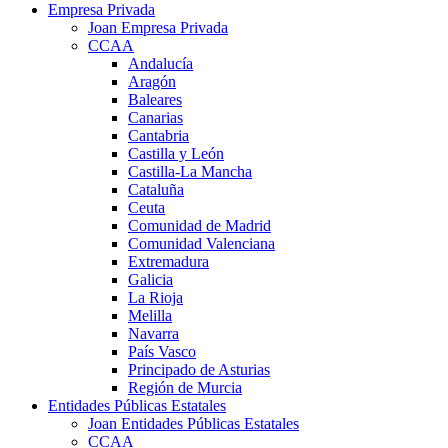
Empresa Privada
Joan Empresa Privada
CCAA
Andalucía
Aragón
Baleares
Canarias
Cantabria
Castilla y León
Castilla-La Mancha
Cataluña
Ceuta
Comunidad de Madrid
Comunidad Valenciana
Extremadura
Galicia
La Rioja
Melilla
Navarra
País Vasco
Principado de Asturias
Región de Murcia
Entidades Públicas Estatales
Joan Entidades Públicas Estatales
CCAA