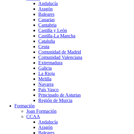
Andalucía
Aragón
Baleares
Canarias
Cantabria
Castilla y León
Castilla-La Mancha
Cataluña
Ceuta
Comunidad de Madrid
Comunidad Valenciana
Extremadura
Galicia
La Rioja
Melilla
Navarra
País Vasco
Principado de Asturias
Región de Murcia
Formación
Joan Formación
CCAA
Andalucía
Aragón
Baleares