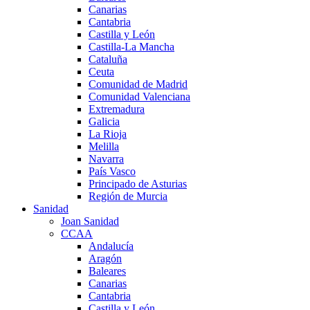
Canarias
Cantabria
Castilla y León
Castilla-La Mancha
Cataluña
Ceuta
Comunidad de Madrid
Comunidad Valenciana
Extremadura
Galicia
La Rioja
Melilla
Navarra
País Vasco
Principado de Asturias
Región de Murcia
Sanidad
Joan Sanidad
CCAA
Andalucía
Aragón
Baleares
Canarias
Cantabria
Castilla y León