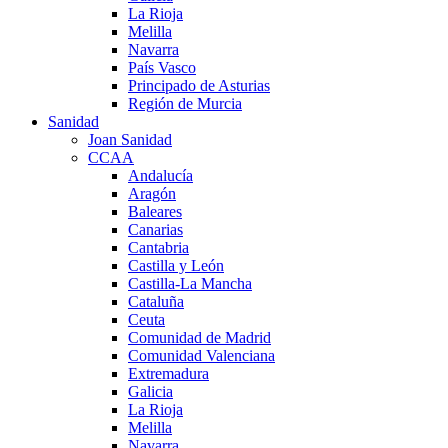
La Rioja
Melilla
Navarra
País Vasco
Principado de Asturias
Región de Murcia
Sanidad
Joan Sanidad
CCAA
Andalucía
Aragón
Baleares
Canarias
Cantabria
Castilla y León
Castilla-La Mancha
Cataluña
Ceuta
Comunidad de Madrid
Comunidad Valenciana
Extremadura
Galicia
La Rioja
Melilla
Navarra