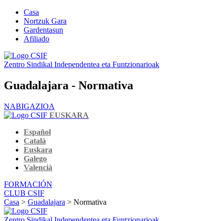
Casa
Nortzuk Gara
Gardentasun
Afiliado
Zentro Sindikal Independentea eta Funtzionarioak
Guadalajara - Normativa
NABIGAZIOA
EUSKARA
Español
Català
Euskara
Galego
Valencià
FORMACIÓN
CLUB CSIF
Casa
>
Guadalajara
> Normativa
Zentro Sindikal Independentea eta Funtzionarioak