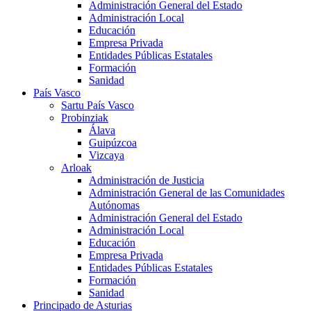
Administración General del Estado
Administración Local
Educación
Empresa Privada
Entidades Públicas Estatales
Formación
Sanidad
País Vasco
Sartu País Vasco
Probinziak
Álava
Guipúzcoa
Vizcaya
Arloak
Administración de Justicia
Administración General de las Comunidades
Autónomas
Administración General del Estado
Administración Local
Educación
Empresa Privada
Entidades Públicas Estatales
Formación
Sanidad
Principado de Asturias