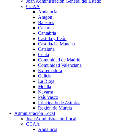
Joan Administración General del Estado
CCAA
Andalucía
Aragón
Baleares
Canarias
Cantabria
Castilla y León
Castilla-La Mancha
Cataluña
Ceuta
Comunidad de Madrid
Comunidad Valenciana
Extremadura
Galicia
La Rioja
Melilla
Navarra
País Vasco
Principado de Asturias
Región de Murcia
Administración Local
Joan Administración Local
CCAA
Andalucía