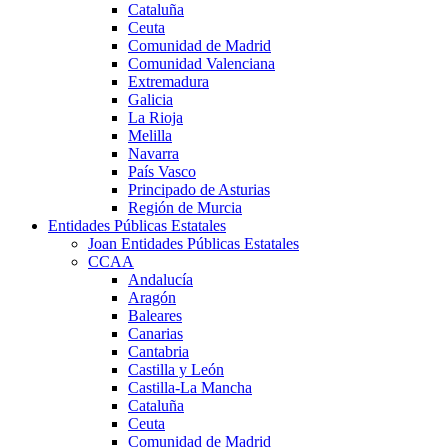
Cataluña
Ceuta
Comunidad de Madrid
Comunidad Valenciana
Extremadura
Galicia
La Rioja
Melilla
Navarra
País Vasco
Principado de Asturias
Región de Murcia
Entidades Públicas Estatales
Joan Entidades Públicas Estatales
CCAA
Andalucía
Aragón
Baleares
Canarias
Cantabria
Castilla y León
Castilla-La Mancha
Cataluña
Ceuta
Comunidad de Madrid