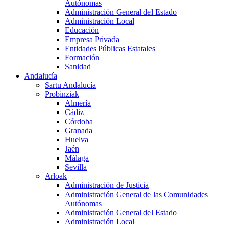
Autónomas
Administración General del Estado
Administración Local
Educación
Empresa Privada
Entidades Públicas Estatales
Formación
Sanidad
Andalucía
Sartu Andalucía
Probinziak
Almería
Cádiz
Córdoba
Granada
Huelva
Jaén
Málaga
Sevilla
Arloak
Administración de Justicia
Administración General de las Comunidades
Autónomas
Administración General del Estado
Administración Local