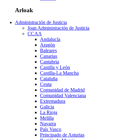
Arloak
Administración de Justicia
Joan Administración de Justicia
CCAA
Andalucía
Aragón
Baleares
Canarias
Cantabria
Castilla y León
Castilla-La Mancha
Cataluña
Ceuta
Comunidad de Madrid
Comunidad Valenciana
Extremadura
Galicia
La Rioja
Melilla
Navarra
País Vasco
Principado de Asturias