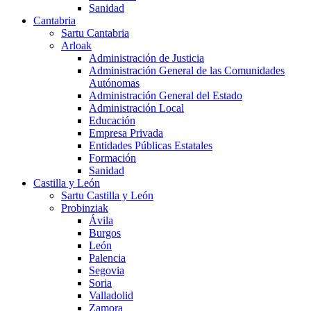
Sanidad
Cantabria
Sartu Cantabria
Arloak
Administración de Justicia
Administración General de las Comunidades
Autónomas
Administración General del Estado
Administración Local
Educación
Empresa Privada
Entidades Públicas Estatales
Formación
Sanidad
Castilla y León
Sartu Castilla y León
Probinziak
Ávila
Burgos
León
Palencia
Segovia
Soria
Valladolid
Zamora