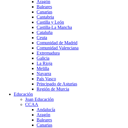
Aragón
Baleares
Canarias
Cantabria
Castilla y León
Castilla-La Mancha
Cataluña
Ceuta
Comunidad de Madrid
Comunidad Valenciana
Extremadura
Galicia
La Rioja
Melilla
Navarra
País Vasco
Principado de Asturias
Región de Murcia
Educación
Joan Educación
CCAA
Andalucía
Aragón
Baleares
Canarias