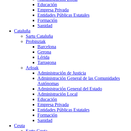
Educación
Empresa Privada
Entidades Públicas Estatales
Formación
Sanidad
Cataluña
Sartu Cataluña
Probinziak
Barcelona
Gerona
Lérida
Tarragona
Arloak
Administración de Justicia
Administración General de las Comunidades
Autónomas
Administración General del Estado
Administración Local
Educación
Empresa Privada
Entidades Públicas Estatales
Formación
Sanidad
Ceuta
Sartu Ceuta