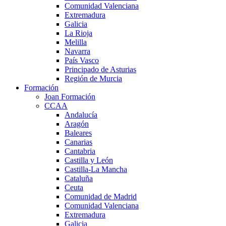
Comunidad Valenciana
Extremadura
Galicia
La Rioja
Melilla
Navarra
País Vasco
Principado de Asturias
Región de Murcia
Formación
Joan Formación
CCAA
Andalucía
Aragón
Baleares
Canarias
Cantabria
Castilla y León
Castilla-La Mancha
Cataluña
Ceuta
Comunidad de Madrid
Comunidad Valenciana
Extremadura
Galicia