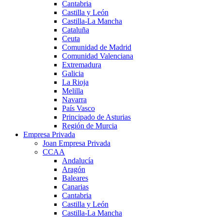
Cantabria
Castilla y León
Castilla-La Mancha
Cataluña
Ceuta
Comunidad de Madrid
Comunidad Valenciana
Extremadura
Galicia
La Rioja
Melilla
Navarra
País Vasco
Principado de Asturias
Región de Murcia
Empresa Privada
Joan Empresa Privada
CCAA
Andalucía
Aragón
Baleares
Canarias
Cantabria
Castilla y León
Castilla-La Mancha