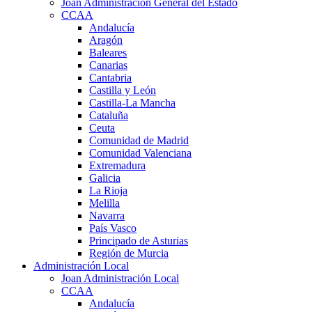
Joan Administración General del Estado
CCAA
Andalucía
Aragón
Baleares
Canarias
Cantabria
Castilla y León
Castilla-La Mancha
Cataluña
Ceuta
Comunidad de Madrid
Comunidad Valenciana
Extremadura
Galicia
La Rioja
Melilla
Navarra
País Vasco
Principado de Asturias
Región de Murcia
Administración Local
Joan Administración Local
CCAA
Andalucía