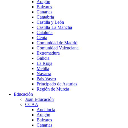
Aragón
Baleares
Canarias
Cantabria
Castilla y León
Castilla-La Mancha
Cataluña
Ceuta
Comunidad de Madrid
Comunidad Valenciana
Extremadura
Galicia
La Rioja
Melilla
Navarra
País Vasco
Principado de Asturias
Región de Murcia
Educación
Joan Educación
CCAA
Andalucía
Aragón
Baleares
Canarias