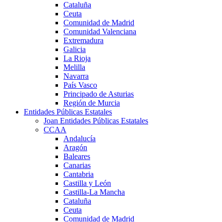
Cataluña
Ceuta
Comunidad de Madrid
Comunidad Valenciana
Extremadura
Galicia
La Rioja
Melilla
Navarra
País Vasco
Principado de Asturias
Región de Murcia
Entidades Públicas Estatales
Joan Entidades Públicas Estatales
CCAA
Andalucía
Aragón
Baleares
Canarias
Cantabria
Castilla y León
Castilla-La Mancha
Cataluña
Ceuta
Comunidad de Madrid