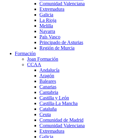
Comunidad Valenciana
Extremadura
Galicia
La Rioja
Melilla
Navarra
País Vasco
Principado de Asturias
Región de Murcia
Formación
Joan Formación
CCAA
Andalucía
Aragón
Baleares
Canarias
Cantabria
Castilla y León
Castilla-La Mancha
Cataluña
Ceuta
Comunidad de Madrid
Comunidad Valenciana
Extremadura
Galicia