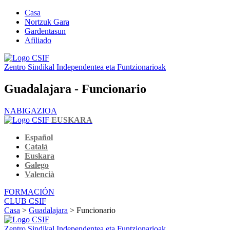
Casa
Nortzuk Gara
Gardentasun
Afiliado
Zentro Sindikal Independentea eta Funtzionarioak
Guadalajara - Funcionario
NABIGAZIOA
EUSKARA
Español
Català
Euskara
Galego
Valencià
FORMACIÓN
CLUB CSIF
Casa
>
Guadalajara
> Funcionario
Zentro Sindikal Independentea eta Funtzionarioak