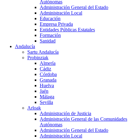
Autónomas
Administración General del Estado
Administración Local
Educación
Empresa Privada
Entidades Públicas Estatales
Formación
Sanidad
Andalucía
Sartu Andalucía
Probinziak
Almería
Cádiz
Córdoba
Granada
Huelva
Jaén
Málaga
Sevilla
Arloak
Administración de Justicia
Administración General de las Comunidades
Autónomas
Administración General del Estado
Administración Local