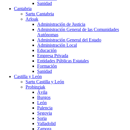
Sanidad
Cantabria
Sartu Cantabria
Arloak
Administración de Justicia
Administración General de las Comunidades
Autónomas
Administración General del Estado
Administración Local
Educación
Empresa Privada
Entidades Públicas Estatales
Formación
Sanidad
Castilla y León
Sartu Castilla y León
Probinziak
Ávila
Burgos
León
Palencia
Segovia
Soria
Valladolid
Zamora