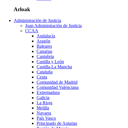
Arloak
Administración de Justicia
Joan Administración de Justicia
CCAA
Andalucía
Aragón
Baleares
Canarias
Cantabria
Castilla y León
Castilla-La Mancha
Cataluña
Ceuta
Comunidad de Madrid
Comunidad Valenciana
Extremadura
Galicia
La Rioja
Melilla
Navarra
País Vasco
Principado de Asturias