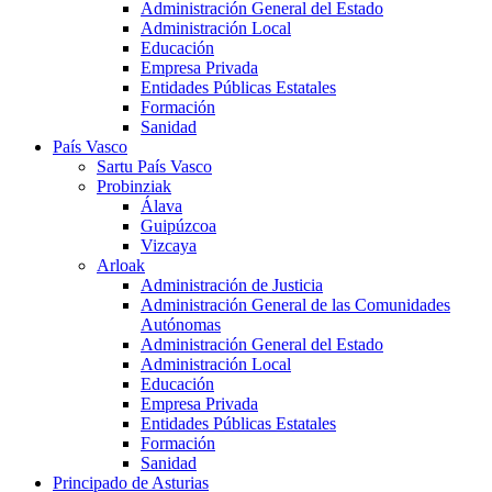
Administración General del Estado
Administración Local
Educación
Empresa Privada
Entidades Públicas Estatales
Formación
Sanidad
País Vasco
Sartu País Vasco
Probinziak
Álava
Guipúzcoa
Vizcaya
Arloak
Administración de Justicia
Administración General de las Comunidades
Autónomas
Administración General del Estado
Administración Local
Educación
Empresa Privada
Entidades Públicas Estatales
Formación
Sanidad
Principado de Asturias