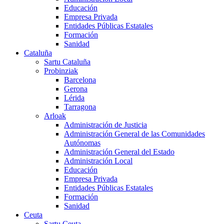
Educación
Empresa Privada
Entidades Públicas Estatales
Formación
Sanidad
Cataluña
Sartu Cataluña
Probinziak
Barcelona
Gerona
Lérida
Tarragona
Arloak
Administración de Justicia
Administración General de las Comunidades
Autónomas
Administración General del Estado
Administración Local
Educación
Empresa Privada
Entidades Públicas Estatales
Formación
Sanidad
Ceuta
Sartu Ceuta