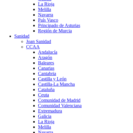
La Rioja
Melilla
Navarra
País Vasco
Principado de Asturias
Región de Murcia
Sanidad
Joan Sanidad
CCAA
Andalucía
Aragón
Baleares
Canarias
Cantabria
Castilla y León
Castilla-La Mancha
Cataluña
Ceuta
Comunidad de Madrid
Comunidad Valenciana
Extremadura
Galicia
La Rioja
Melilla
Navarra