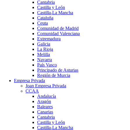
Cantabria
Castilla y León
Castilla-La Mancha
Cataluña
Ceuta
Comunidad de Madrid
Comunidad Valenciana
Extremadura
Galicia
La Rioja
Melilla
Navarra
País Vasco
Principado de Asturias
Región de Murcia
Empresa Privada
Joan Empresa Privada
CCAA
Andalucía
Aragón
Baleares
Canarias
Cantabria
Castilla y León
Castilla-La Mancha