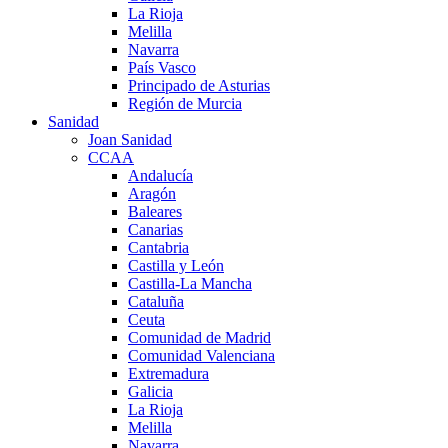
La Rioja
Melilla
Navarra
País Vasco
Principado de Asturias
Región de Murcia
Sanidad
Joan Sanidad
CCAA
Andalucía
Aragón
Baleares
Canarias
Cantabria
Castilla y León
Castilla-La Mancha
Cataluña
Ceuta
Comunidad de Madrid
Comunidad Valenciana
Extremadura
Galicia
La Rioja
Melilla
Navarra