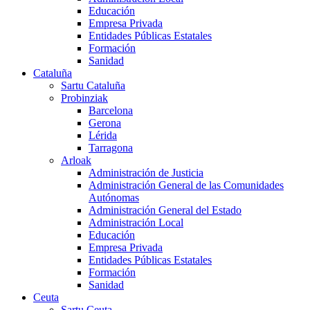
Educación
Empresa Privada
Entidades Públicas Estatales
Formación
Sanidad
Cataluña
Sartu Cataluña
Probinziak
Barcelona
Gerona
Lérida
Tarragona
Arloak
Administración de Justicia
Administración General de las Comunidades
Autónomas
Administración General del Estado
Administración Local
Educación
Empresa Privada
Entidades Públicas Estatales
Formación
Sanidad
Ceuta
Sartu Ceuta