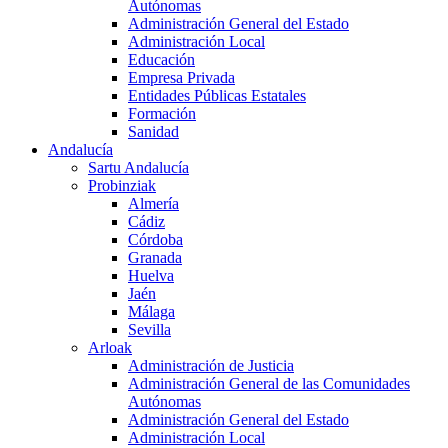
Autónomas
Administración General del Estado
Administración Local
Educación
Empresa Privada
Entidades Públicas Estatales
Formación
Sanidad
Andalucía
Sartu Andalucía
Probinziak
Almería
Cádiz
Córdoba
Granada
Huelva
Jaén
Málaga
Sevilla
Arloak
Administración de Justicia
Administración General de las Comunidades
Autónomas
Administración General del Estado
Administración Local