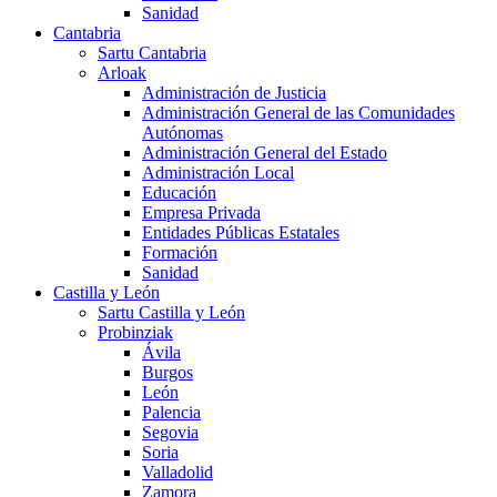
Sanidad
Cantabria
Sartu Cantabria
Arloak
Administración de Justicia
Administración General de las Comunidades
Autónomas
Administración General del Estado
Administración Local
Educación
Empresa Privada
Entidades Públicas Estatales
Formación
Sanidad
Castilla y León
Sartu Castilla y León
Probinziak
Ávila
Burgos
León
Palencia
Segovia
Soria
Valladolid
Zamora