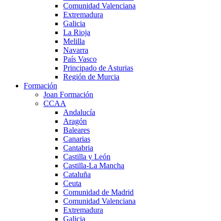
Comunidad Valenciana
Extremadura
Galicia
La Rioja
Melilla
Navarra
País Vasco
Principado de Asturias
Región de Murcia
Formación
Joan Formación
CCAA
Andalucía
Aragón
Baleares
Canarias
Cantabria
Castilla y León
Castilla-La Mancha
Cataluña
Ceuta
Comunidad de Madrid
Comunidad Valenciana
Extremadura
Galicia