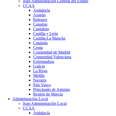
Joan Administración General del Estado
CCAA
Andalucía
Aragón
Baleares
Canarias
Cantabria
Castilla y León
Castilla-La Mancha
Cataluña
Ceuta
Comunidad de Madrid
Comunidad Valenciana
Extremadura
Galicia
La Rioja
Melilla
Navarra
País Vasco
Principado de Asturias
Región de Murcia
Administración Local
Joan Administración Local
CCAA
Andalucía