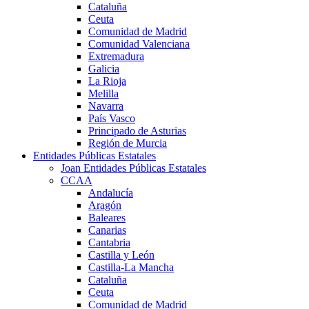
Cataluña
Ceuta
Comunidad de Madrid
Comunidad Valenciana
Extremadura
Galicia
La Rioja
Melilla
Navarra
País Vasco
Principado de Asturias
Región de Murcia
Entidades Públicas Estatales
Joan Entidades Públicas Estatales
CCAA
Andalucía
Aragón
Baleares
Canarias
Cantabria
Castilla y León
Castilla-La Mancha
Cataluña
Ceuta
Comunidad de Madrid