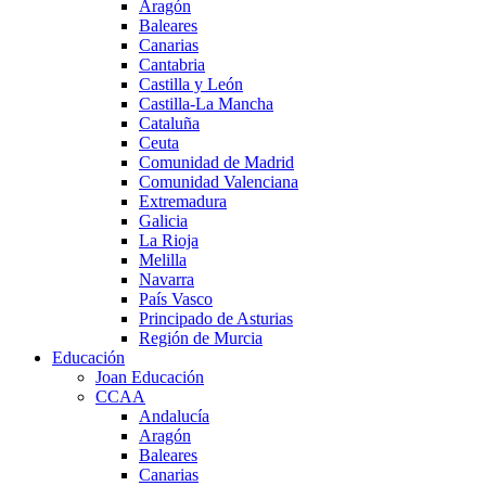
Aragón
Baleares
Canarias
Cantabria
Castilla y León
Castilla-La Mancha
Cataluña
Ceuta
Comunidad de Madrid
Comunidad Valenciana
Extremadura
Galicia
La Rioja
Melilla
Navarra
País Vasco
Principado de Asturias
Región de Murcia
Educación
Joan Educación
CCAA
Andalucía
Aragón
Baleares
Canarias