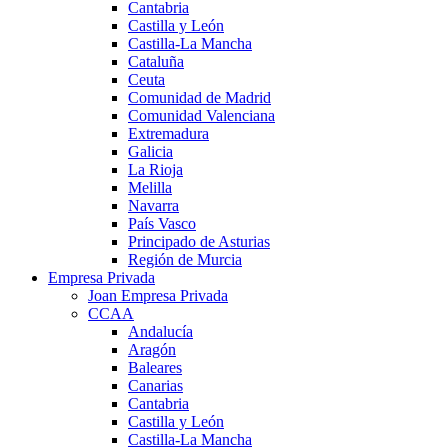
Cantabria
Castilla y León
Castilla-La Mancha
Cataluña
Ceuta
Comunidad de Madrid
Comunidad Valenciana
Extremadura
Galicia
La Rioja
Melilla
Navarra
País Vasco
Principado de Asturias
Región de Murcia
Empresa Privada
Joan Empresa Privada
CCAA
Andalucía
Aragón
Baleares
Canarias
Cantabria
Castilla y León
Castilla-La Mancha