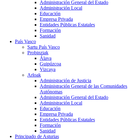
Administración General del Estado
Administración Local
Educación
Empresa Privada
Entidades Públicas Estatales
Formación
Sanidad
País Vasco
Sartu País Vasco
Probinziak
Álava
Guipúzcoa
Vizcaya
Arloak
Administración de Justicia
Administración General de las Comunidades
Autónomas
Administración General del Estado
Administración Local
Educación
Empresa Privada
Entidades Públicas Estatales
Formación
Sanidad
Principado de Asturias