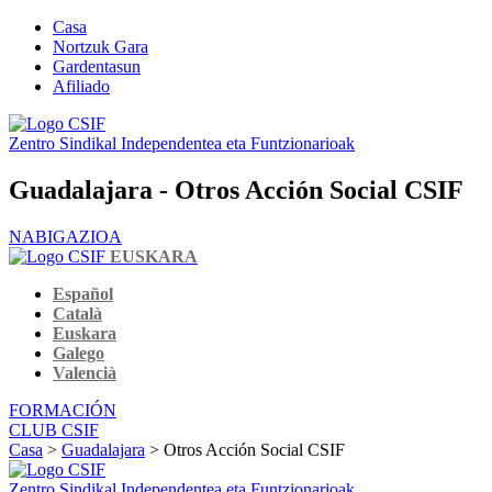
Casa
Nortzuk Gara
Gardentasun
Afiliado
Zentro Sindikal Independentea eta Funtzionarioak
Guadalajara - Otros Acción Social CSIF
NABIGAZIOA
EUSKARA
Español
Català
Euskara
Galego
Valencià
FORMACIÓN
CLUB CSIF
Casa
>
Guadalajara
> Otros Acción Social CSIF
Zentro Sindikal Independentea eta Funtzionarioak