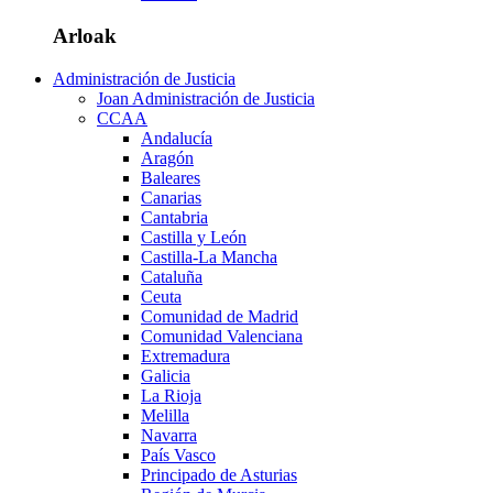
Arloak
Administración de Justicia
Joan Administración de Justicia
CCAA
Andalucía
Aragón
Baleares
Canarias
Cantabria
Castilla y León
Castilla-La Mancha
Cataluña
Ceuta
Comunidad de Madrid
Comunidad Valenciana
Extremadura
Galicia
La Rioja
Melilla
Navarra
País Vasco
Principado de Asturias