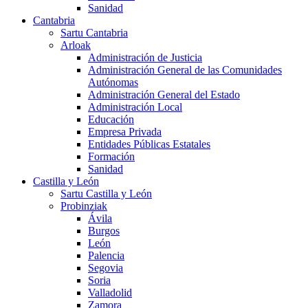
Sanidad
Cantabria
Sartu Cantabria
Arloak
Administración de Justicia
Administración General de las Comunidades
Autónomas
Administración General del Estado
Administración Local
Educación
Empresa Privada
Entidades Públicas Estatales
Formación
Sanidad
Castilla y León
Sartu Castilla y León
Probinziak
Ávila
Burgos
León
Palencia
Segovia
Soria
Valladolid
Zamora