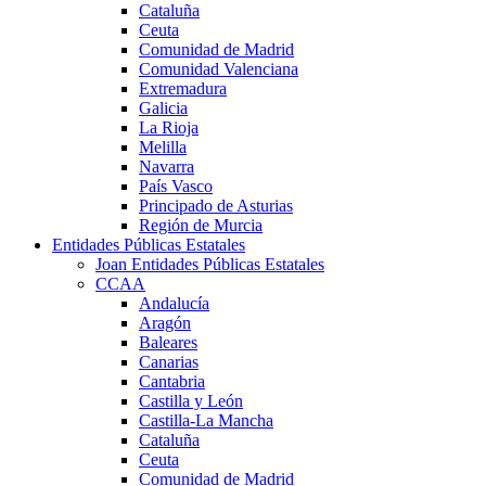
Cataluña
Ceuta
Comunidad de Madrid
Comunidad Valenciana
Extremadura
Galicia
La Rioja
Melilla
Navarra
País Vasco
Principado de Asturias
Región de Murcia
Entidades Públicas Estatales
Joan Entidades Públicas Estatales
CCAA
Andalucía
Aragón
Baleares
Canarias
Cantabria
Castilla y León
Castilla-La Mancha
Cataluña
Ceuta
Comunidad de Madrid