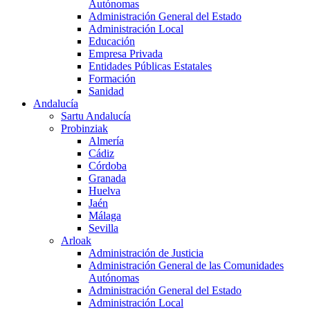
Autónomas
Administración General del Estado
Administración Local
Educación
Empresa Privada
Entidades Públicas Estatales
Formación
Sanidad
Andalucía
Sartu Andalucía
Probinziak
Almería
Cádiz
Córdoba
Granada
Huelva
Jaén
Málaga
Sevilla
Arloak
Administración de Justicia
Administración General de las Comunidades
Autónomas
Administración General del Estado
Administración Local