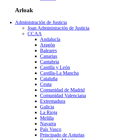
Arloak
Administración de Justicia
Joan Administración de Justicia
CCAA
Andalucía
Aragón
Baleares
Canarias
Cantabria
Castilla y León
Castilla-La Mancha
Cataluña
Ceuta
Comunidad de Madrid
Comunidad Valenciana
Extremadura
Galicia
La Rioja
Melilla
Navarra
País Vasco
Principado de Asturias