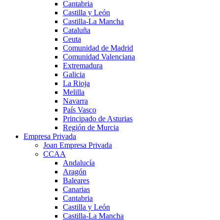
Cantabria
Castilla y León
Castilla-La Mancha
Cataluña
Ceuta
Comunidad de Madrid
Comunidad Valenciana
Extremadura
Galicia
La Rioja
Melilla
Navarra
País Vasco
Principado de Asturias
Región de Murcia
Empresa Privada
Joan Empresa Privada
CCAA
Andalucía
Aragón
Baleares
Canarias
Cantabria
Castilla y León
Castilla-La Mancha