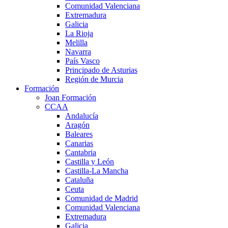
Comunidad Valenciana
Extremadura
Galicia
La Rioja
Melilla
Navarra
País Vasco
Principado de Asturias
Región de Murcia
Formación
Joan Formación
CCAA
Andalucía
Aragón
Baleares
Canarias
Cantabria
Castilla y León
Castilla-La Mancha
Cataluña
Ceuta
Comunidad de Madrid
Comunidad Valenciana
Extremadura
Galicia