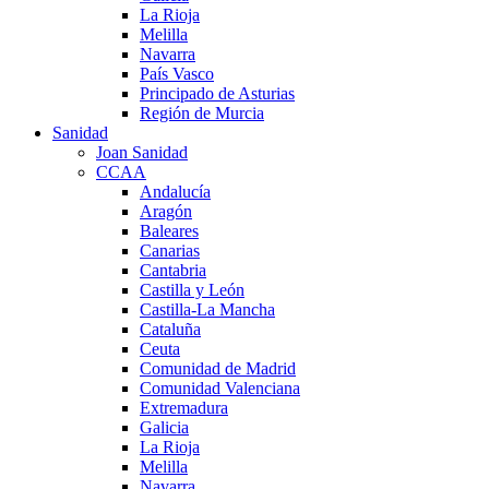
La Rioja
Melilla
Navarra
País Vasco
Principado de Asturias
Región de Murcia
Sanidad
Joan Sanidad
CCAA
Andalucía
Aragón
Baleares
Canarias
Cantabria
Castilla y León
Castilla-La Mancha
Cataluña
Ceuta
Comunidad de Madrid
Comunidad Valenciana
Extremadura
Galicia
La Rioja
Melilla
Navarra