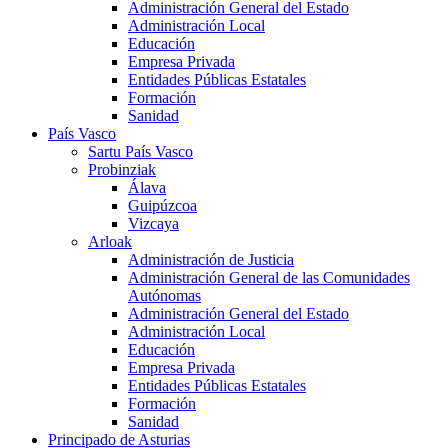
Administración General del Estado
Administración Local
Educación
Empresa Privada
Entidades Públicas Estatales
Formación
Sanidad
País Vasco
Sartu País Vasco
Probinziak
Álava
Guipúzcoa
Vizcaya
Arloak
Administración de Justicia
Administración General de las Comunidades
Autónomas
Administración General del Estado
Administración Local
Educación
Empresa Privada
Entidades Públicas Estatales
Formación
Sanidad
Principado de Asturias