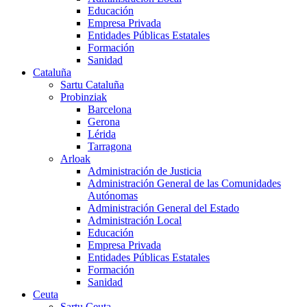
Educación
Empresa Privada
Entidades Públicas Estatales
Formación
Sanidad
Cataluña
Sartu Cataluña
Probinziak
Barcelona
Gerona
Lérida
Tarragona
Arloak
Administración de Justicia
Administración General de las Comunidades
Autónomas
Administración General del Estado
Administración Local
Educación
Empresa Privada
Entidades Públicas Estatales
Formación
Sanidad
Ceuta
Sartu Ceuta