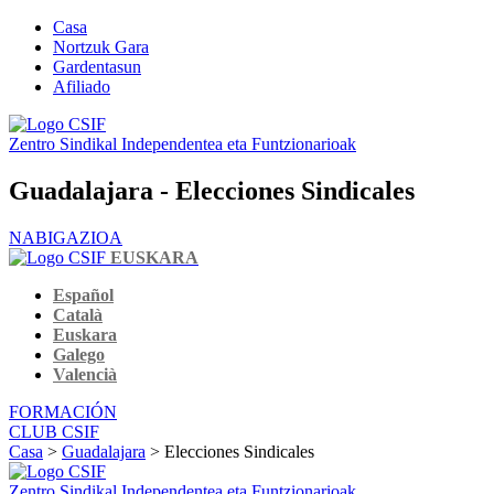
Casa
Nortzuk Gara
Gardentasun
Afiliado
Zentro Sindikal Independentea eta Funtzionarioak
Guadalajara - Elecciones Sindicales
NABIGAZIOA
EUSKARA
Español
Català
Euskara
Galego
Valencià
FORMACIÓN
CLUB CSIF
Casa
>
Guadalajara
> Elecciones Sindicales
Zentro Sindikal Independentea eta Funtzionarioak