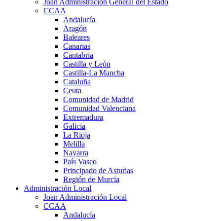
Joan Administración General del Estado
CCAA
Andalucía
Aragón
Baleares
Canarias
Cantabria
Castilla y León
Castilla-La Mancha
Cataluña
Ceuta
Comunidad de Madrid
Comunidad Valenciana
Extremadura
Galicia
La Rioja
Melilla
Navarra
País Vasco
Principado de Asturias
Región de Murcia
Administración Local
Joan Administración Local
CCAA
Andalucía