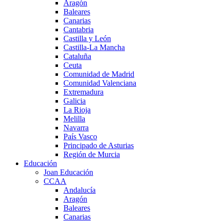
Aragón
Baleares
Canarias
Cantabria
Castilla y León
Castilla-La Mancha
Cataluña
Ceuta
Comunidad de Madrid
Comunidad Valenciana
Extremadura
Galicia
La Rioja
Melilla
Navarra
País Vasco
Principado de Asturias
Región de Murcia
Educación
Joan Educación
CCAA
Andalucía
Aragón
Baleares
Canarias