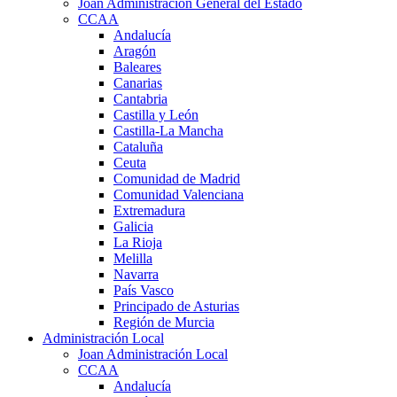
Joan Administración General del Estado
CCAA
Andalucía
Aragón
Baleares
Canarias
Cantabria
Castilla y León
Castilla-La Mancha
Cataluña
Ceuta
Comunidad de Madrid
Comunidad Valenciana
Extremadura
Galicia
La Rioja
Melilla
Navarra
País Vasco
Principado de Asturias
Región de Murcia
Administración Local
Joan Administración Local
CCAA
Andalucía