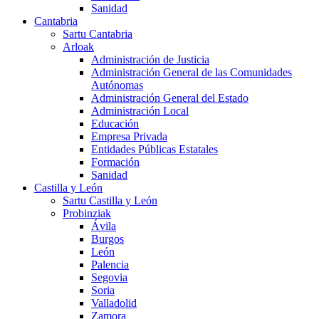
Sanidad
Cantabria
Sartu Cantabria
Arloak
Administración de Justicia
Administración General de las Comunidades
Autónomas
Administración General del Estado
Administración Local
Educación
Empresa Privada
Entidades Públicas Estatales
Formación
Sanidad
Castilla y León
Sartu Castilla y León
Probinziak
Ávila
Burgos
León
Palencia
Segovia
Soria
Valladolid
Zamora