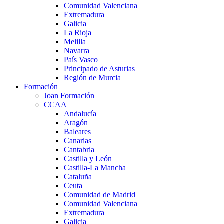
Comunidad Valenciana
Extremadura
Galicia
La Rioja
Melilla
Navarra
País Vasco
Principado de Asturias
Región de Murcia
Formación
Joan Formación
CCAA
Andalucía
Aragón
Baleares
Canarias
Cantabria
Castilla y León
Castilla-La Mancha
Cataluña
Ceuta
Comunidad de Madrid
Comunidad Valenciana
Extremadura
Galicia