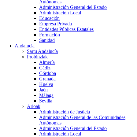
Autónomas
Administración General del Estado
Administración Local
Educación
Empresa Privada
Entidades Públicas Estatales
Formación
Sanidad
Andalucía
Sartu Andalucía
Probinziak
Almería
Cádiz
Córdoba
Granada
Huelva
Jaén
Málaga
Sevilla
Arloak
Administración de Justicia
Administración General de las Comunidades
Autónomas
Administración General del Estado
Administración Local