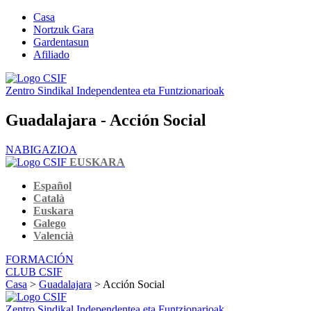
Casa
Nortzuk Gara
Gardentasun
Afiliado
Zentro Sindikal Independentea eta Funtzionarioak
Guadalajara - Acción Social
NABIGAZIOA
EUSKARA
Español
Català
Euskara
Galego
Valencià
FORMACIÓN
CLUB CSIF
Casa
>
Guadalajara
> Acción Social
Zentro Sindikal Independentea eta Funtzionarioak