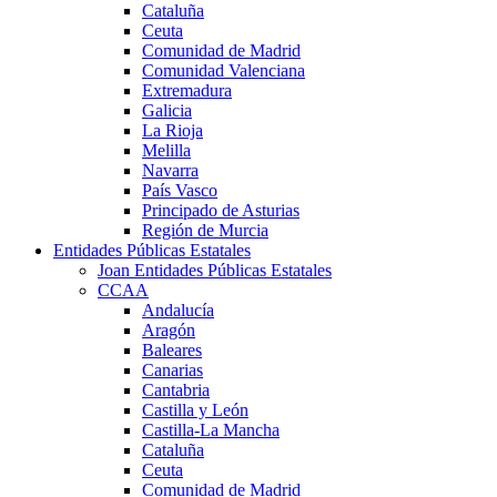
Cataluña
Ceuta
Comunidad de Madrid
Comunidad Valenciana
Extremadura
Galicia
La Rioja
Melilla
Navarra
País Vasco
Principado de Asturias
Región de Murcia
Entidades Públicas Estatales
Joan Entidades Públicas Estatales
CCAA
Andalucía
Aragón
Baleares
Canarias
Cantabria
Castilla y León
Castilla-La Mancha
Cataluña
Ceuta
Comunidad de Madrid