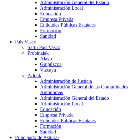
Administración General del Estado
Administración Local
Educación
Empresa Privada
Entidades Públicas Estatales
Formación
Sanidad
País Vasco
Sartu País Vasco
Probinziak
Álava
Guipúzcoa
Vizcaya
Arloak
Administración de Justicia
Administración General de las Comunidades
Autónomas
Administración General del Estado
Administración Local
Educación
Empresa Privada
Entidades Públicas Estatales
Formación
Sanidad
Principado de Asturias