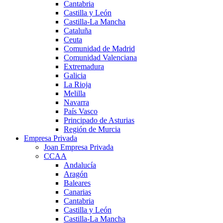
Cantabria
Castilla y León
Castilla-La Mancha
Cataluña
Ceuta
Comunidad de Madrid
Comunidad Valenciana
Extremadura
Galicia
La Rioja
Melilla
Navarra
País Vasco
Principado de Asturias
Región de Murcia
Empresa Privada
Joan Empresa Privada
CCAA
Andalucía
Aragón
Baleares
Canarias
Cantabria
Castilla y León
Castilla-La Mancha