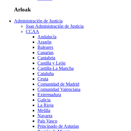
Arloak
Administración de Justicia
Joan Administración de Justicia
CCAA
Andalucía
Aragón
Baleares
Canarias
Cantabria
Castilla y León
Castilla-La Mancha
Cataluña
Ceuta
Comunidad de Madrid
Comunidad Valenciana
Extremadura
Galicia
La Rioja
Melilla
Navarra
País Vasco
Principado de Asturias