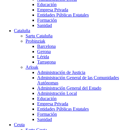
Educación
Empresa Privada
Entidades Públicas Estatales
Formación
Sanidad
Cataluña
Sartu Cataluña
Probinziak
Barcelona
Gerona
Lérida
Tarragona
Arloak
Administración de Justicia
Administración General de las Comunidades
Autónomas
Administración General del Estado
Administración Local
Educación
Empresa Privada
Entidades Públicas Estatales
Formación
Sanidad
Ceuta
Sartu Ceuta