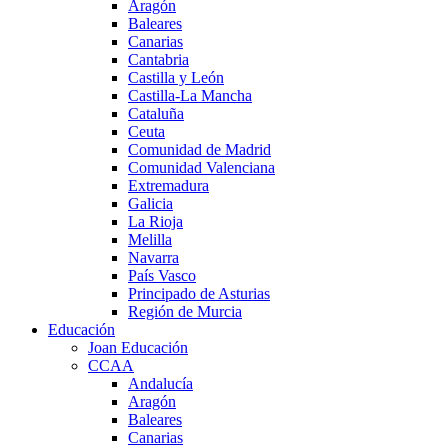
Aragón
Baleares
Canarias
Cantabria
Castilla y León
Castilla-La Mancha
Cataluña
Ceuta
Comunidad de Madrid
Comunidad Valenciana
Extremadura
Galicia
La Rioja
Melilla
Navarra
País Vasco
Principado de Asturias
Región de Murcia
Educación
Joan Educación
CCAA
Andalucía
Aragón
Baleares
Canarias