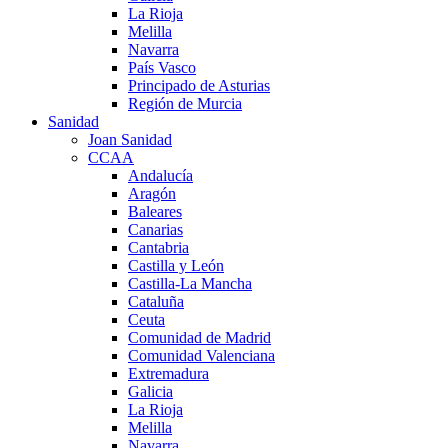
La Rioja
Melilla
Navarra
País Vasco
Principado de Asturias
Región de Murcia
Sanidad
Joan Sanidad
CCAA
Andalucía
Aragón
Baleares
Canarias
Cantabria
Castilla y León
Castilla-La Mancha
Cataluña
Ceuta
Comunidad de Madrid
Comunidad Valenciana
Extremadura
Galicia
La Rioja
Melilla
Navarra