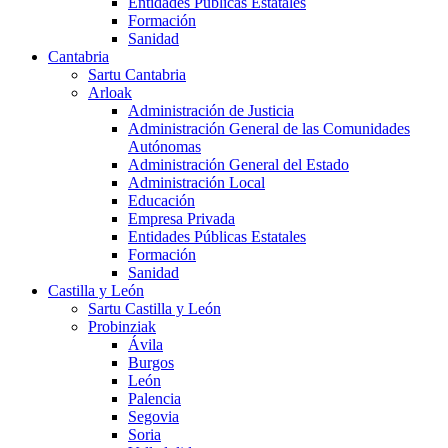
Entidades Públicas Estatales
Formación
Sanidad
Cantabria
Sartu Cantabria
Arloak
Administración de Justicia
Administración General de las Comunidades
Autónomas
Administración General del Estado
Administración Local
Educación
Empresa Privada
Entidades Públicas Estatales
Formación
Sanidad
Castilla y León
Sartu Castilla y León
Probinziak
Ávila
Burgos
León
Palencia
Segovia
Soria