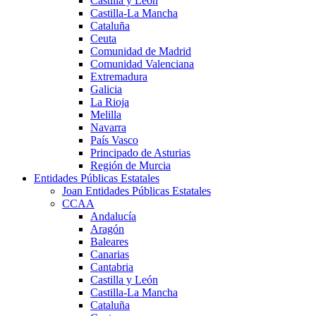
Castilla y León
Castilla-La Mancha
Cataluña
Ceuta
Comunidad de Madrid
Comunidad Valenciana
Extremadura
Galicia
La Rioja
Melilla
Navarra
País Vasco
Principado de Asturias
Región de Murcia
Entidades Públicas Estatales
Joan Entidades Públicas Estatales
CCAA
Andalucía
Aragón
Baleares
Canarias
Cantabria
Castilla y León
Castilla-La Mancha
Cataluña