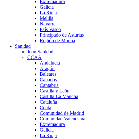
Extremadura
Galicia
La Rioja
Melilla
Navarra
País Vasco
Principado de Asturias
Región de Murcia
Sanidad
Joan Sanidad
CCAA
Andalucía
Aragón
Baleares
Canarias
Cantabria
Castilla y León
Castilla-La Mancha
Cataluña
Ceuta
Comunidad de Madrid
Comunidad Valenciana
Extremadura
Galicia
La Rioja