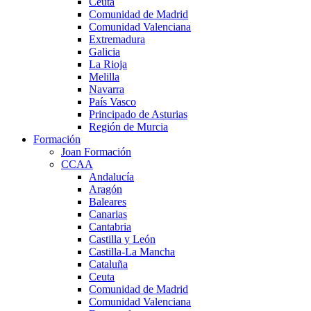
Ceuta
Comunidad de Madrid
Comunidad Valenciana
Extremadura
Galicia
La Rioja
Melilla
Navarra
País Vasco
Principado de Asturias
Región de Murcia
Formación
Joan Formación
CCAA
Andalucía
Aragón
Baleares
Canarias
Cantabria
Castilla y León
Castilla-La Mancha
Cataluña
Ceuta
Comunidad de Madrid
Comunidad Valenciana