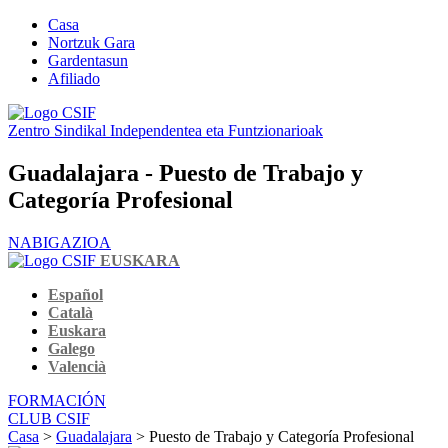
Casa
Nortzuk Gara
Gardentasun
Afiliado
Zentro Sindikal Independentea eta Funtzionarioak
Guadalajara - Puesto de Trabajo y
Categoría Profesional
NABIGAZIOA
EUSKARA
Español
Català
Euskara
Galego
Valencià
FORMACIÓN
CLUB CSIF
Casa
>
Guadalajara
> Puesto de Trabajo y Categoría Profesional