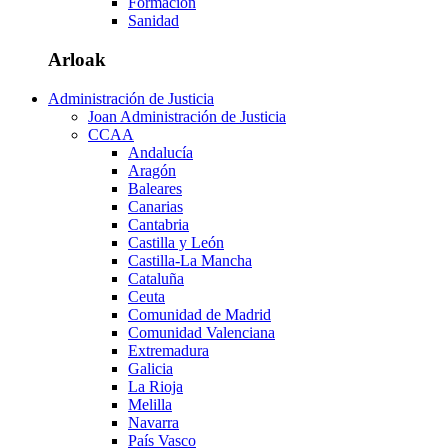
Formación
Sanidad
Arloak
Administración de Justicia
Joan Administración de Justicia
CCAA
Andalucía
Aragón
Baleares
Canarias
Cantabria
Castilla y León
Castilla-La Mancha
Cataluña
Ceuta
Comunidad de Madrid
Comunidad Valenciana
Extremadura
Galicia
La Rioja
Melilla
Navarra
País Vasco