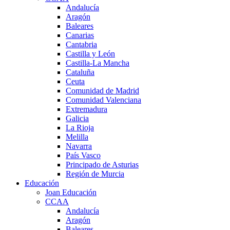
Andalucía
Aragón
Baleares
Canarias
Cantabria
Castilla y León
Castilla-La Mancha
Cataluña
Ceuta
Comunidad de Madrid
Comunidad Valenciana
Extremadura
Galicia
La Rioja
Melilla
Navarra
País Vasco
Principado de Asturias
Región de Murcia
Educación
Joan Educación
CCAA
Andalucía
Aragón
Baleares