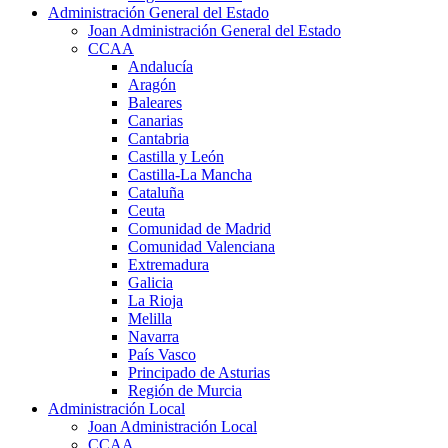
Administración General del Estado
Joan Administración General del Estado
CCAA
Andalucía
Aragón
Baleares
Canarias
Cantabria
Castilla y León
Castilla-La Mancha
Cataluña
Ceuta
Comunidad de Madrid
Comunidad Valenciana
Extremadura
Galicia
La Rioja
Melilla
Navarra
País Vasco
Principado de Asturias
Región de Murcia
Administración Local
Joan Administración Local
CCAA