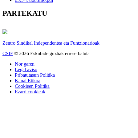
65c7478083f86.pdf
PARTEKATU
Zentro Sindikal Independentea eta Funtzionarioak
CSIF
© 2026 Eskubide guztiak erreserbatuta
Nor garen
Legal aviso
Pribatutasun Politika
Kanal Etikoa
Cookieen Politika
Ezarri cookieak