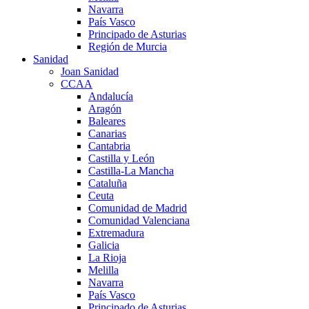
Navarra
País Vasco
Principado de Asturias
Región de Murcia
Sanidad
Joan Sanidad
CCAA
Andalucía
Aragón
Baleares
Canarias
Cantabria
Castilla y León
Castilla-La Mancha
Cataluña
Ceuta
Comunidad de Madrid
Comunidad Valenciana
Extremadura
Galicia
La Rioja
Melilla
Navarra
País Vasco
Principado de Asturias