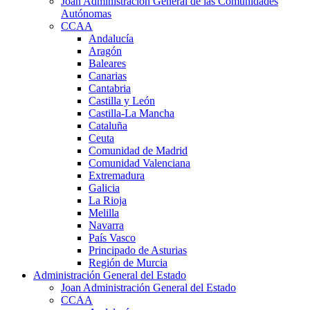
Joan Administración General de las Comunidades
Autónomas
CCAA
Andalucía
Aragón
Baleares
Canarias
Cantabria
Castilla y León
Castilla-La Mancha
Cataluña
Ceuta
Comunidad de Madrid
Comunidad Valenciana
Extremadura
Galicia
La Rioja
Melilla
Navarra
País Vasco
Principado de Asturias
Región de Murcia
Administración General del Estado
Joan Administración General del Estado
CCAA