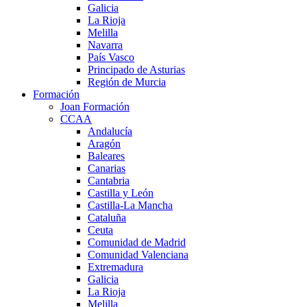
Galicia
La Rioja
Melilla
Navarra
País Vasco
Principado de Asturias
Región de Murcia
Formación
Joan Formación
CCAA
Andalucía
Aragón
Baleares
Canarias
Cantabria
Castilla y León
Castilla-La Mancha
Cataluña
Ceuta
Comunidad de Madrid
Comunidad Valenciana
Extremadura
Galicia
La Rioja
Melilla