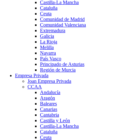
Castilla-La Mancha
Cataluña
Ceuta
Comunidad de Madrid
Comunidad Valenciana
Extremadura
Galicia
La Rioja
Melilla
Navarra
País Vasco
Principado de Asturias
Región de Murcia
Empresa Privada
Joan Empresa Privada
CCAA
Andalucía
Aragón
Baleares
Canarias
Cantabria
Castilla y León
Castilla-La Mancha
Cataluña
Ceuta