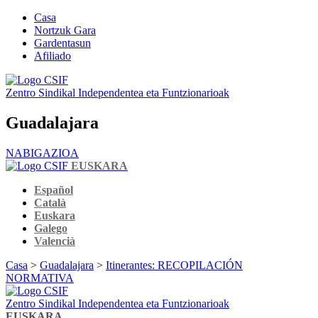
Casa
Nortzuk Gara
Gardentasun
Afiliado
Zentro Sindikal Independentea eta Funtzionarioak
Guadalajara
NABIGAZIOA
EUSKARA
Español
Català
Euskara
Galego
Valencià
Casa
>
Guadalajara
>
Itinerantes: RECOPILACIÓN
NORMATIVA
Zentro Sindikal Independentea eta Funtzionarioak
EUSKARA