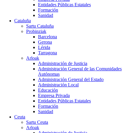
Entidades Públicas Estatales
Formación
Sanidad
Cataluña
Sartu Cataluña
Probinziak
Barcelona
Gerona
Lérida
Tarragona
Arloak
Administración de Justicia
Administración General de las Comunidades
Autónomas
Administración General del Estado
Administración Local
Educación
Empresa Privada
Entidades Públicas Estatales
Formación
Sanidad
Ceuta
Sartu Ceuta
Arloak
Administración de Justicia