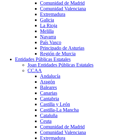
Comunidad de Madrid
Comunidad Valenciana
Extremadura
Galicia
La Rioja
Melilla
Navarra
País Vasco
Principado de Asturias
Región de Murcia
Entidades Públicas Estatales
Joan Entidades Públicas Estatales
CCAA
Andalucía
Aragón
Baleares
Canarias
Cantabria
Castilla y León
Castilla-La Mancha
Cataluña
Ceuta
Comunidad de Madrid
Comunidad Valenciana
Extremadura