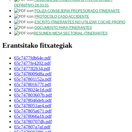
DEFINITIVO-28.03.01
POLIZA CONSEJERIA PROFESORADO ITINERANTE
PROTOCOLO CASO ACCIDENTE
ESCRITO ITINERANTES NO UTILIZAR COCHE PROPIO
DOCUMENTO PARA ITINERANTES
RESUMEN MESA SECTORIAL-ITINERANTES
Erantsitako fitxategiak
65c7477fdb64e.pdf
65c7477fe4202.pdf
65c7477ff2b34.pdf
65c7478009d8a.pdf
65c747801152a.pdf
65c747801b77f.pdf
65c7478024e1d.pdf
65c747803607b.pdf
65c7478046deb.pdf
65c7478051ae4.pdf
65c747805a671.pdf
65c7478066a1b.pdf
65c74780707db.pdf
65c747807a7af.pdf