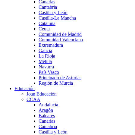
Canarias
Cantabria
Castilla y León
Castilla-La Mancha
Cataluña
Ceuta
Comunidad de Madrid
Comunidad Valenciana
Extremadura
Galicia
La Rioja
Melilla
Navarra
País Vasco
Principado de Asturias
Región de Murcia
Educación
Joan Educación
CCAA
Andalucía
Aragón
Baleares
Canarias
Cantabria
Castilla y León