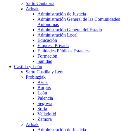
Sartu Cantabria
Arloak
Administración de Justicia
Administración General de las Comunidades
Autónomas
Administración General del Estado
Administración Local
Educación
Empresa Privada
Entidades Públicas Estatales
Formación
Sanidad
Castilla y León
Sartu Castilla y León
Probinziak
Ávila
Burgos
León
Palencia
Segovia
Soria
Valladolid
Zamora
Arloak
Administración de Justicia