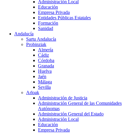
Administración Local
Educación
Empresa Privada
Entidades Públicas Estatales
Formación
Sanidad
Andalucía
Sartu Andalucía
Probinziak
Almería
Cádiz
Córdoba
Granada
Huelva
Jaén
Málaga
Sevilla
Arloak
Administración de Justicia
Administración General de las Comunidades
Autónomas
Administración General del Estado
Administración Local
Educación
Empresa Privada