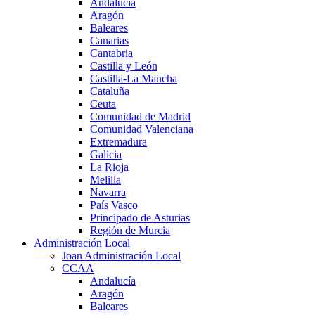
Andalucía
Aragón
Baleares
Canarias
Cantabria
Castilla y León
Castilla-La Mancha
Cataluña
Ceuta
Comunidad de Madrid
Comunidad Valenciana
Extremadura
Galicia
La Rioja
Melilla
Navarra
País Vasco
Principado de Asturias
Región de Murcia
Administración Local
Joan Administración Local
CCAA
Andalucía
Aragón
Baleares