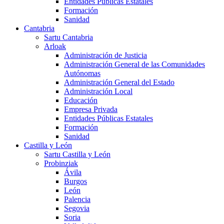
Entidades Públicas Estatales
Formación
Sanidad
Cantabria
Sartu Cantabria
Arloak
Administración de Justicia
Administración General de las Comunidades
Autónomas
Administración General del Estado
Administración Local
Educación
Empresa Privada
Entidades Públicas Estatales
Formación
Sanidad
Castilla y León
Sartu Castilla y León
Probinziak
Ávila
Burgos
León
Palencia
Segovia
Soria