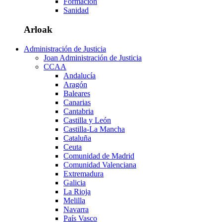
Formación
Sanidad
Arloak
Administración de Justicia
Joan Administración de Justicia
CCAA
Andalucía
Aragón
Baleares
Canarias
Cantabria
Castilla y León
Castilla-La Mancha
Cataluña
Ceuta
Comunidad de Madrid
Comunidad Valenciana
Extremadura
Galicia
La Rioja
Melilla
Navarra
País Vasco