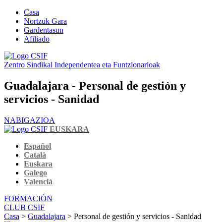
Casa
Nortzuk Gara
Gardentasun
Afiliado
Zentro Sindikal Independentea eta Funtzionarioak
Guadalajara - Personal de gestión y
servicios - Sanidad
NABIGAZIOA
EUSKARA
Español
Català
Euskara
Galego
Valencià
FORMACIÓN
CLUB CSIF
Casa
>
Guadalajara
> Personal de gestión y servicios - Sanidad