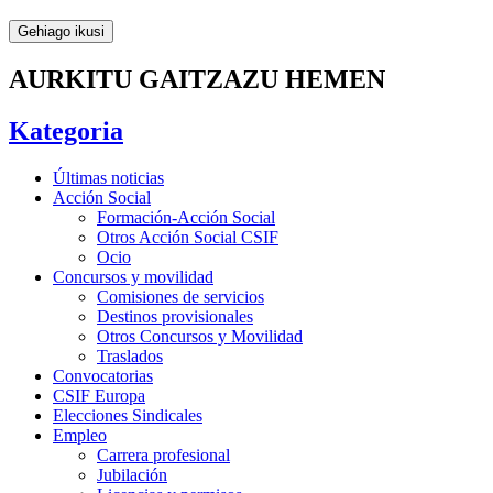
Gehiago ikusi
AURKITU GAITZAZU HEMEN
Kategoria
Últimas noticias
Acción Social
Formación-Acción Social
Otros Acción Social CSIF
Ocio
Concursos y movilidad
Comisiones de servicios
Destinos provisionales
Otros Concursos y Movilidad
Traslados
Convocatorias
CSIF Europa
Elecciones Sindicales
Empleo
Carrera profesional
Jubilación