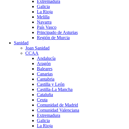
Extremadura
Galicia
La Rioja
Melilla
Navarra
País Vasco
Principado de Asturias
Región de Murcia
Sanidad
Joan Sanidad
CCAA
Andalucía
Aragón
Baleares
Canarias
Cantabria
Castilla y León
Castilla-La Mancha
Cataluña
Ceuta
Comunidad de Madrid
Comunidad Valenciana
Extremadura
Galicia
La Rioja