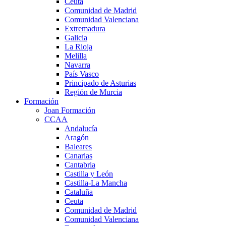
Ceuta
Comunidad de Madrid
Comunidad Valenciana
Extremadura
Galicia
La Rioja
Melilla
Navarra
País Vasco
Principado de Asturias
Región de Murcia
Formación
Joan Formación
CCAA
Andalucía
Aragón
Baleares
Canarias
Cantabria
Castilla y León
Castilla-La Mancha
Cataluña
Ceuta
Comunidad de Madrid
Comunidad Valenciana