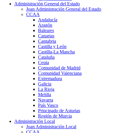
Administración General del Estado
Joan Administración General del Estado
CCAA
Andalucía
Aragón
Baleares
Canarias
Cantabria
Castilla y León
Castilla-La Mancha
Cataluña
Ceuta
Comunidad de Madrid
Comunidad Valenciana
Extremadura
Galicia
La Rioja
Melilla
Navarra
País Vasco
Principado de Asturias
Región de Murcia
Administración Local
Joan Administración Local
CCAA