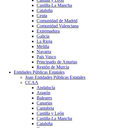
Castilla y León
Castilla-La Mancha
Cataluña
Ceuta
Comunidad de Madrid
Comunidad Valenciana
Extremadura
Galicia
La Rioja
Melilla
Navarra
País Vasco
Principado de Asturias
Región de Murcia
Entidades Públicas Estatales
Joan Entidades Públicas Estatales
CCAA
Andalucía
Aragón
Baleares
Canarias
Cantabria
Castilla y León
Castilla-La Mancha
Cataluña