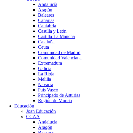
Andalucía
Aragón
Baleares
Canarias
Cantabria
Castilla y León
Castilla-La Mancha
Cataluña
Ceuta
Comunidad de Madrid
Comunidad Valenciana
Extremadura
Galicia
La Rioja
Melilla
Navarra
País Vasco
Principado de Asturias
Región de Murcia
Educación
Joan Educación
CCAA
Andalucía
Aragón
Baleares