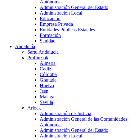
Autónomas
Administración General del Estado
Administración Local
Educación
Empresa Privada
Entidades Públicas Estatales
Formación
Sanidad
Andalucía
Sartu Andalucía
Probinziak
Almería
Cádiz
Córdoba
Granada
Huelva
Jaén
Málaga
Sevilla
Arloak
Administración de Justicia
Administración General de las Comunidades
Autónomas
Administración General del Estado
Administración Local