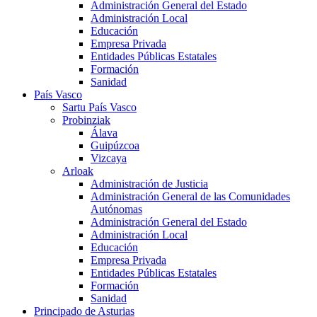
Administración General del Estado
Administración Local
Educación
Empresa Privada
Entidades Públicas Estatales
Formación
Sanidad
País Vasco
Sartu País Vasco
Probinziak
Álava
Guipúzcoa
Vizcaya
Arloak
Administración de Justicia
Administración General de las Comunidades
Autónomas
Administración General del Estado
Administración Local
Educación
Empresa Privada
Entidades Públicas Estatales
Formación
Sanidad
Principado de Asturias