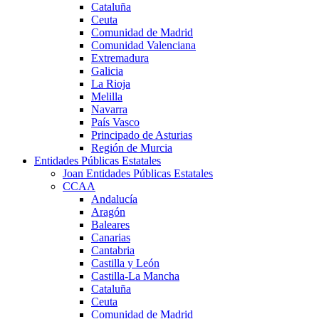
Cataluña
Ceuta
Comunidad de Madrid
Comunidad Valenciana
Extremadura
Galicia
La Rioja
Melilla
Navarra
País Vasco
Principado de Asturias
Región de Murcia
Entidades Públicas Estatales
Joan Entidades Públicas Estatales
CCAA
Andalucía
Aragón
Baleares
Canarias
Cantabria
Castilla y León
Castilla-La Mancha
Cataluña
Ceuta
Comunidad de Madrid