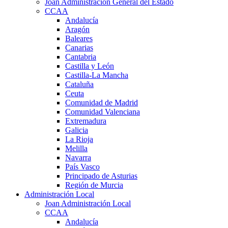
Joan Administración General del Estado
CCAA
Andalucía
Aragón
Baleares
Canarias
Cantabria
Castilla y León
Castilla-La Mancha
Cataluña
Ceuta
Comunidad de Madrid
Comunidad Valenciana
Extremadura
Galicia
La Rioja
Melilla
Navarra
País Vasco
Principado de Asturias
Región de Murcia
Administración Local
Joan Administración Local
CCAA
Andalucía