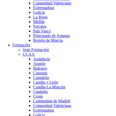
Comunidad Valenciana
Extremadura
Galicia
La Rioja
Melilla
Navarra
País Vasco
Principado de Asturias
Región de Murcia
Formación
Joan Formación
CCAA
Andalucía
Aragón
Baleares
Canarias
Cantabria
Castilla y León
Castilla-La Mancha
Cataluña
Ceuta
Comunidad de Madrid
Comunidad Valenciana
Extremadura
Galicia