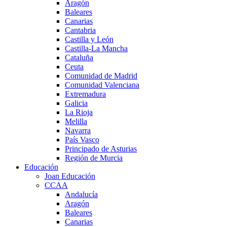
Aragón
Baleares
Canarias
Cantabria
Castilla y León
Castilla-La Mancha
Cataluña
Ceuta
Comunidad de Madrid
Comunidad Valenciana
Extremadura
Galicia
La Rioja
Melilla
Navarra
País Vasco
Principado de Asturias
Región de Murcia
Educación
Joan Educación
CCAA
Andalucía
Aragón
Baleares
Canarias