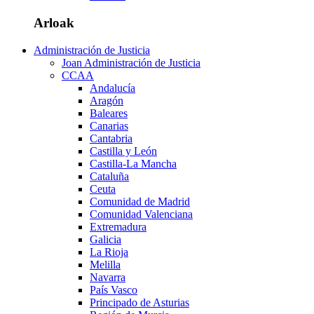
Arloak
Administración de Justicia
Joan Administración de Justicia
CCAA
Andalucía
Aragón
Baleares
Canarias
Cantabria
Castilla y León
Castilla-La Mancha
Cataluña
Ceuta
Comunidad de Madrid
Comunidad Valenciana
Extremadura
Galicia
La Rioja
Melilla
Navarra
País Vasco
Principado de Asturias