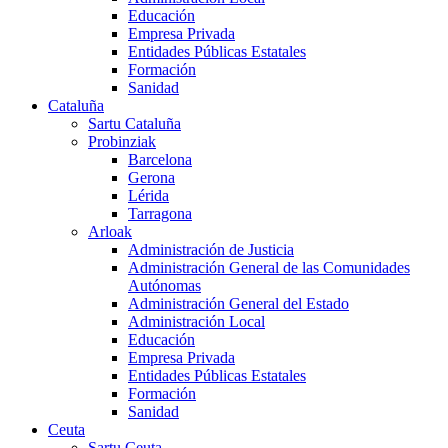
Educación
Empresa Privada
Entidades Públicas Estatales
Formación
Sanidad
Cataluña
Sartu Cataluña
Probinziak
Barcelona
Gerona
Lérida
Tarragona
Arloak
Administración de Justicia
Administración General de las Comunidades
Autónomas
Administración General del Estado
Administración Local
Educación
Empresa Privada
Entidades Públicas Estatales
Formación
Sanidad
Ceuta
Sartu Ceuta