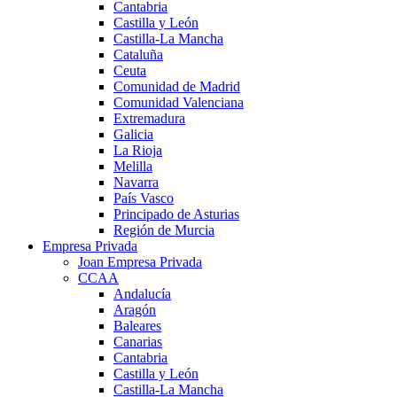
Cantabria
Castilla y León
Castilla-La Mancha
Cataluña
Ceuta
Comunidad de Madrid
Comunidad Valenciana
Extremadura
Galicia
La Rioja
Melilla
Navarra
País Vasco
Principado de Asturias
Región de Murcia
Empresa Privada
Joan Empresa Privada
CCAA
Andalucía
Aragón
Baleares
Canarias
Cantabria
Castilla y León
Castilla-La Mancha