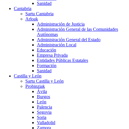
Sanidad
Cantabria
Sartu Cantabria
Arloak
Administración de Justicia
Administración General de las Comunidades
Autónomas
Administración General del Estado
Administración Local
Educación
Empresa Privada
Entidades Públicas Estatales
Formación
Sanidad
Castilla y León
Sartu Castilla y León
Probinziak
Ávila
Burgos
León
Palencia
Segovia
Soria
Valladolid
Zamora