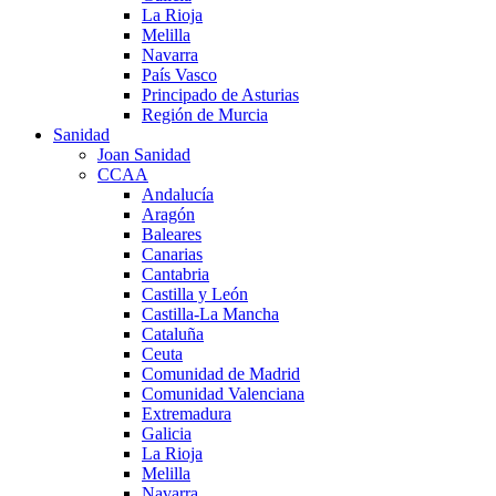
La Rioja
Melilla
Navarra
País Vasco
Principado de Asturias
Región de Murcia
Sanidad
Joan Sanidad
CCAA
Andalucía
Aragón
Baleares
Canarias
Cantabria
Castilla y León
Castilla-La Mancha
Cataluña
Ceuta
Comunidad de Madrid
Comunidad Valenciana
Extremadura
Galicia
La Rioja
Melilla
Navarra