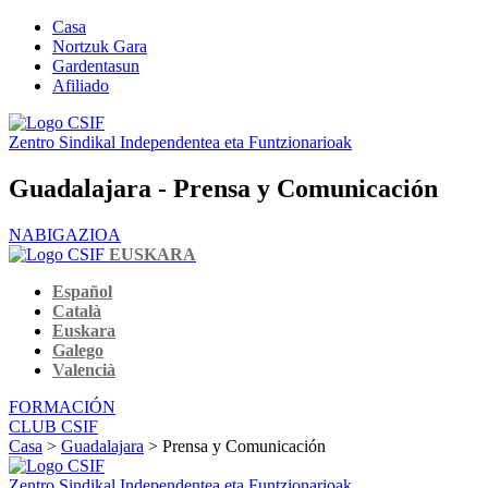
Casa
Nortzuk Gara
Gardentasun
Afiliado
Zentro Sindikal Independentea eta Funtzionarioak
Guadalajara - Prensa y Comunicación
NABIGAZIOA
EUSKARA
Español
Català
Euskara
Galego
Valencià
FORMACIÓN
CLUB CSIF
Casa
>
Guadalajara
> Prensa y Comunicación
Zentro Sindikal Independentea eta Funtzionarioak