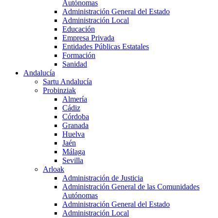
Autónomas
Administración General del Estado
Administración Local
Educación
Empresa Privada
Entidades Públicas Estatales
Formación
Sanidad
Andalucía
Sartu Andalucía
Probinziak
Almería
Cádiz
Córdoba
Granada
Huelva
Jaén
Málaga
Sevilla
Arloak
Administración de Justicia
Administración General de las Comunidades
Autónomas
Administración General del Estado
Administración Local