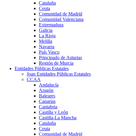
Cataluña
Ceuta
Comunidad de Madrid
Comunidad Valenciana
Extremadura
Galicia
La Rioja
Melilla
Navarra
País Vasco
Principado de Asturias
Región de Murcia
Entidades Públicas Estatales
Joan Entidades Públicas Estatales
CCAA
Andalucía
Aragón
Baleares
Canarias
Cantabria
Castilla y León
Castilla-La Mancha
Cataluña
Ceuta
Comunidad de Madrid