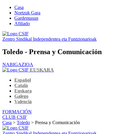
Casa
Nortzuk Gara
Gardentasun
Afiliado
Zentro Sindikal Independentea eta Funtzionarioak
Toledo - Prensa y Comunicación
NABIGAZIOA
EUSKARA
Español
Català
Euskara
Galego
Valencià
FORMACIÓN
CLUB CSIF
Casa
>
Toledo
> Prensa y Comunicación
Zentro Sindikal Independentea eta Funtzionarioak