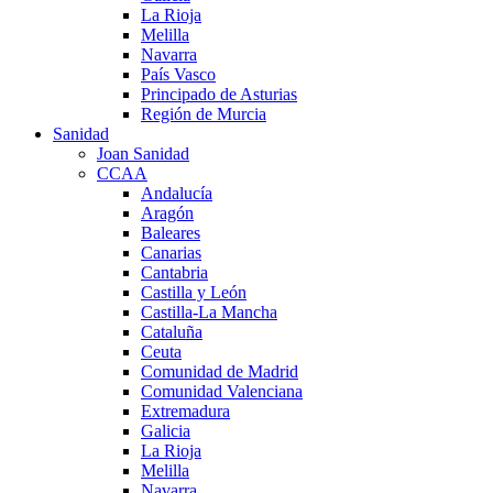
La Rioja
Melilla
Navarra
País Vasco
Principado de Asturias
Región de Murcia
Sanidad
Joan Sanidad
CCAA
Andalucía
Aragón
Baleares
Canarias
Cantabria
Castilla y León
Castilla-La Mancha
Cataluña
Ceuta
Comunidad de Madrid
Comunidad Valenciana
Extremadura
Galicia
La Rioja
Melilla
Navarra