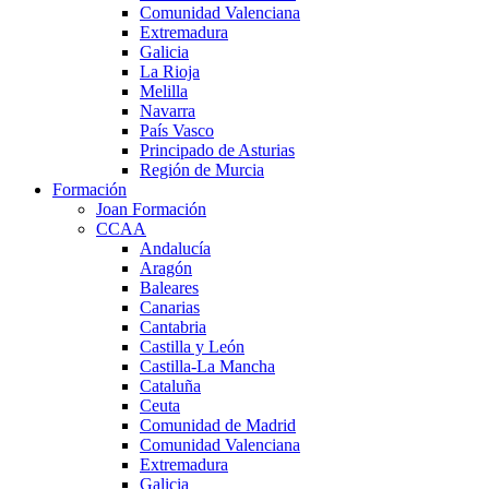
Comunidad Valenciana
Extremadura
Galicia
La Rioja
Melilla
Navarra
País Vasco
Principado de Asturias
Región de Murcia
Formación
Joan Formación
CCAA
Andalucía
Aragón
Baleares
Canarias
Cantabria
Castilla y León
Castilla-La Mancha
Cataluña
Ceuta
Comunidad de Madrid
Comunidad Valenciana
Extremadura
Galicia