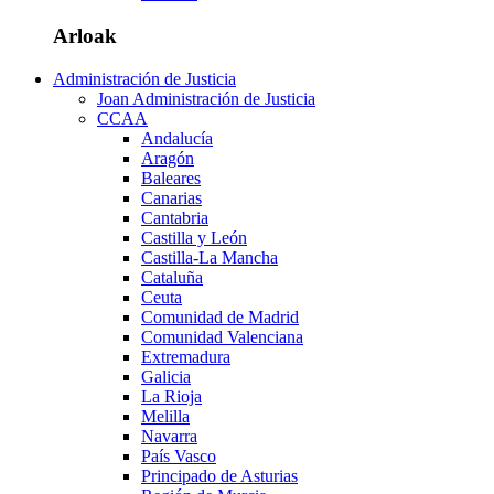
Arloak
Administración de Justicia
Joan Administración de Justicia
CCAA
Andalucía
Aragón
Baleares
Canarias
Cantabria
Castilla y León
Castilla-La Mancha
Cataluña
Ceuta
Comunidad de Madrid
Comunidad Valenciana
Extremadura
Galicia
La Rioja
Melilla
Navarra
País Vasco
Principado de Asturias