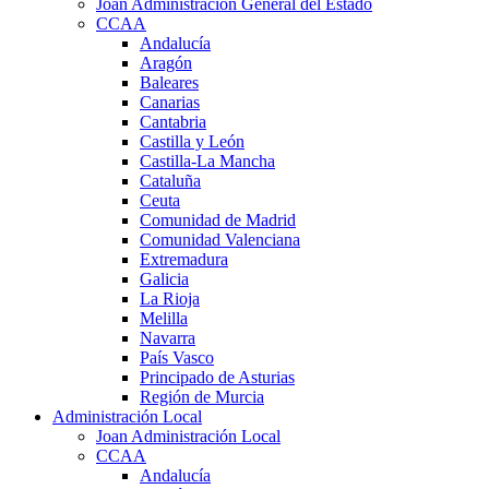
Joan Administración General del Estado
CCAA
Andalucía
Aragón
Baleares
Canarias
Cantabria
Castilla y León
Castilla-La Mancha
Cataluña
Ceuta
Comunidad de Madrid
Comunidad Valenciana
Extremadura
Galicia
La Rioja
Melilla
Navarra
País Vasco
Principado de Asturias
Región de Murcia
Administración Local
Joan Administración Local
CCAA
Andalucía