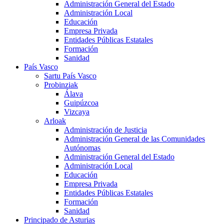
Administración General del Estado
Administración Local
Educación
Empresa Privada
Entidades Públicas Estatales
Formación
Sanidad
País Vasco
Sartu País Vasco
Probinziak
Álava
Guipúzcoa
Vizcaya
Arloak
Administración de Justicia
Administración General de las Comunidades
Autónomas
Administración General del Estado
Administración Local
Educación
Empresa Privada
Entidades Públicas Estatales
Formación
Sanidad
Principado de Asturias