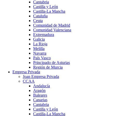
Cantabria
Castilla y León
Castilla-La Mancha
Cataluña
Ceuta
Comunidad de Madrid
Comunidad Valenciana
Extremadura
Galicia
La Rioja
Melilla
Navarra
País Vasco
Principado de Asturias
Región de Murcia
Empresa Privada
Joan Empresa Privada
CCAA
Andalucía
Aragón
Baleares
Canarias
Cantabria
Castilla y León
Castilla-La Mancha