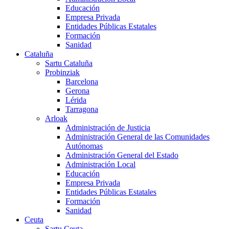
Educación
Empresa Privada
Entidades Públicas Estatales
Formación
Sanidad
Cataluña
Sartu Cataluña
Probinziak
Barcelona
Gerona
Lérida
Tarragona
Arloak
Administración de Justicia
Administración General de las Comunidades
Autónomas
Administración General del Estado
Administración Local
Educación
Empresa Privada
Entidades Públicas Estatales
Formación
Sanidad
Ceuta
Sartu Ceuta