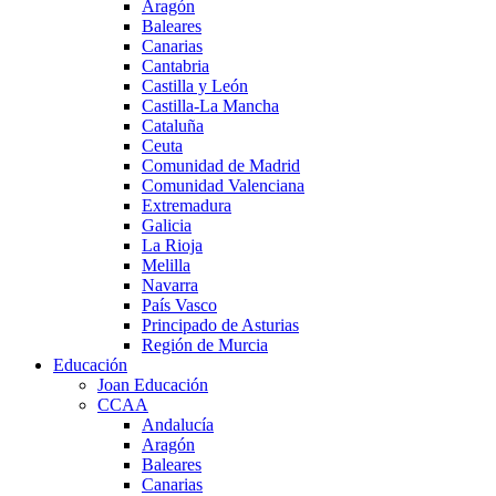
Aragón
Baleares
Canarias
Cantabria
Castilla y León
Castilla-La Mancha
Cataluña
Ceuta
Comunidad de Madrid
Comunidad Valenciana
Extremadura
Galicia
La Rioja
Melilla
Navarra
País Vasco
Principado de Asturias
Región de Murcia
Educación
Joan Educación
CCAA
Andalucía
Aragón
Baleares
Canarias