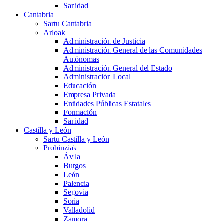
Sanidad
Cantabria
Sartu Cantabria
Arloak
Administración de Justicia
Administración General de las Comunidades
Autónomas
Administración General del Estado
Administración Local
Educación
Empresa Privada
Entidades Públicas Estatales
Formación
Sanidad
Castilla y León
Sartu Castilla y León
Probinziak
Ávila
Burgos
León
Palencia
Segovia
Soria
Valladolid
Zamora