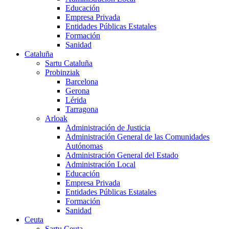
Educación
Empresa Privada
Entidades Públicas Estatales
Formación
Sanidad
Cataluña
Sartu Cataluña
Probinziak
Barcelona
Gerona
Lérida
Tarragona
Arloak
Administración de Justicia
Administración General de las Comunidades
Autónomas
Administración General del Estado
Administración Local
Educación
Empresa Privada
Entidades Públicas Estatales
Formación
Sanidad
Ceuta
Sartu Ceuta