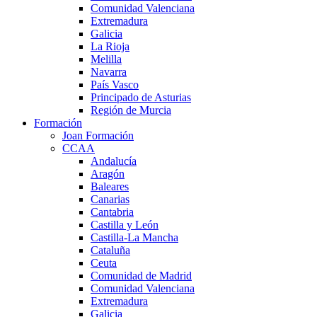
Comunidad Valenciana
Extremadura
Galicia
La Rioja
Melilla
Navarra
País Vasco
Principado de Asturias
Región de Murcia
Formación
Joan Formación
CCAA
Andalucía
Aragón
Baleares
Canarias
Cantabria
Castilla y León
Castilla-La Mancha
Cataluña
Ceuta
Comunidad de Madrid
Comunidad Valenciana
Extremadura
Galicia