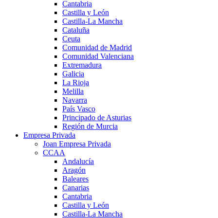
Cantabria
Castilla y León
Castilla-La Mancha
Cataluña
Ceuta
Comunidad de Madrid
Comunidad Valenciana
Extremadura
Galicia
La Rioja
Melilla
Navarra
País Vasco
Principado de Asturias
Región de Murcia
Empresa Privada
Joan Empresa Privada
CCAA
Andalucía
Aragón
Baleares
Canarias
Cantabria
Castilla y León
Castilla-La Mancha