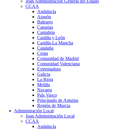
Joan Administración General del Estado
CCAA
Andalucía
Aragón
Baleares
Canarias
Cantabria
Castilla y León
Castilla-La Mancha
Cataluña
Ceuta
Comunidad de Madrid
Comunidad Valenciana
Extremadura
Galicia
La Rioja
Melilla
Navarra
País Vasco
Principado de Asturias
Región de Murcia
Administración Local
Joan Administración Local
CCAA
Andalucía