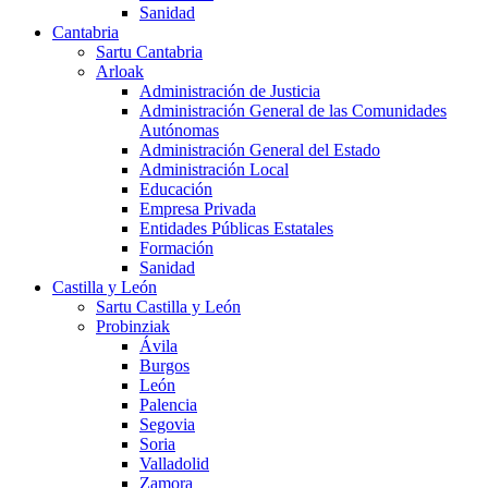
Sanidad
Cantabria
Sartu Cantabria
Arloak
Administración de Justicia
Administración General de las Comunidades
Autónomas
Administración General del Estado
Administración Local
Educación
Empresa Privada
Entidades Públicas Estatales
Formación
Sanidad
Castilla y León
Sartu Castilla y León
Probinziak
Ávila
Burgos
León
Palencia
Segovia
Soria
Valladolid
Zamora