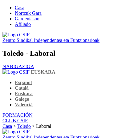
Casa
Nortzuk Gara
Gardentasun
Afiliado
Zentro Sindikal Independentea eta Funtzionarioak
Toledo - Laboral
NABIGAZIOA
EUSKARA
Español
Català
Euskara
Galego
Valencià
FORMACIÓN
CLUB CSIF
Casa
>
Toledo
> Laboral
Zentro Sindikal Independentea eta Funtzionarioak