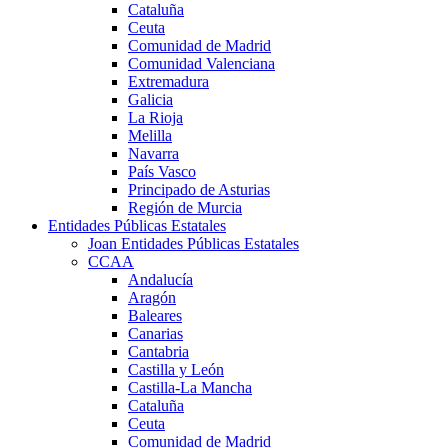
Cataluña
Ceuta
Comunidad de Madrid
Comunidad Valenciana
Extremadura
Galicia
La Rioja
Melilla
Navarra
País Vasco
Principado de Asturias
Región de Murcia
Entidades Públicas Estatales
Joan Entidades Públicas Estatales
CCAA
Andalucía
Aragón
Baleares
Canarias
Cantabria
Castilla y León
Castilla-La Mancha
Cataluña
Ceuta
Comunidad de Madrid