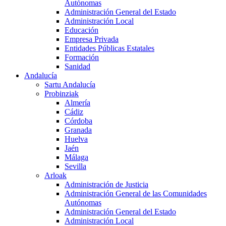
Autónomas
Administración General del Estado
Administración Local
Educación
Empresa Privada
Entidades Públicas Estatales
Formación
Sanidad
Andalucía
Sartu Andalucía
Probinziak
Almería
Cádiz
Córdoba
Granada
Huelva
Jaén
Málaga
Sevilla
Arloak
Administración de Justicia
Administración General de las Comunidades
Autónomas
Administración General del Estado
Administración Local