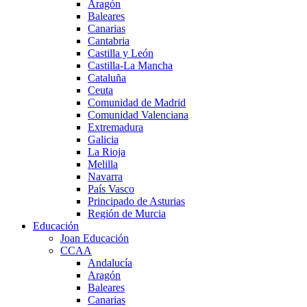
Aragón
Baleares
Canarias
Cantabria
Castilla y León
Castilla-La Mancha
Cataluña
Ceuta
Comunidad de Madrid
Comunidad Valenciana
Extremadura
Galicia
La Rioja
Melilla
Navarra
País Vasco
Principado de Asturias
Región de Murcia
Educación
Joan Educación
CCAA
Andalucía
Aragón
Baleares
Canarias