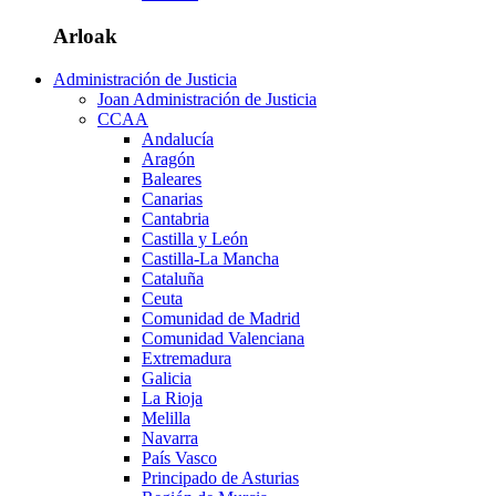
Arloak
Administración de Justicia
Joan Administración de Justicia
CCAA
Andalucía
Aragón
Baleares
Canarias
Cantabria
Castilla y León
Castilla-La Mancha
Cataluña
Ceuta
Comunidad de Madrid
Comunidad Valenciana
Extremadura
Galicia
La Rioja
Melilla
Navarra
País Vasco
Principado de Asturias