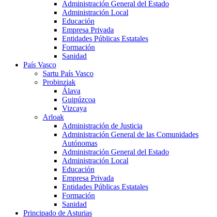
Administración General del Estado
Administración Local
Educación
Empresa Privada
Entidades Públicas Estatales
Formación
Sanidad
País Vasco
Sartu País Vasco
Probinziak
Álava
Guipúzcoa
Vizcaya
Arloak
Administración de Justicia
Administración General de las Comunidades
Autónomas
Administración General del Estado
Administración Local
Educación
Empresa Privada
Entidades Públicas Estatales
Formación
Sanidad
Principado de Asturias