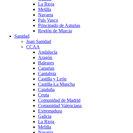
La Rioja
Melilla
Navarra
País Vasco
Principado de Asturias
Región de Murcia
Sanidad
Joan Sanidad
CCAA
Andalucía
Aragón
Baleares
Canarias
Cantabria
Castilla y León
Castilla-La Mancha
Cataluña
Ceuta
Comunidad de Madrid
Comunidad Valenciana
Extremadura
Galicia
La Rioja
Melilla
Navarra