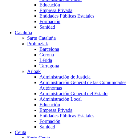
Educación
Empresa Privada
Entidades Públicas Estatales
Formación
Sanidad
Cataluña
Sartu Cataluña
Probinziak
Barcelona
Gerona
Lérida
Tarragona
Arloak
Administración de Justicia
Administración General de las Comunidades
Autónomas
Administración General del Estado
Administración Local
Educación
Empresa Privada
Entidades Públicas Estatales
Formación
Sanidad
Ceuta
Sartu Ceuta