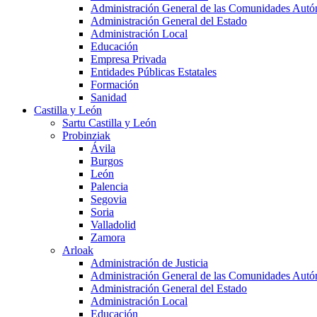
Administración General de las Comunidades Aut
Administración General del Estado
Administración Local
Educación
Empresa Privada
Entidades Públicas Estatales
Formación
Sanidad
Castilla y León
Sartu Castilla y León
Probinziak
Ávila
Burgos
León
Palencia
Segovia
Soria
Valladolid
Zamora
Arloak
Administración de Justicia
Administración General de las Comunidades Aut
Administración General del Estado
Administración Local
Educación