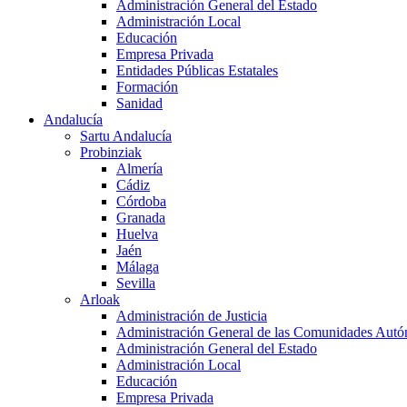
Administración General del Estado
Administración Local
Educación
Empresa Privada
Entidades Públicas Estatales
Formación
Sanidad
Andalucía
Sartu Andalucía
Probinziak
Almería
Cádiz
Córdoba
Granada
Huelva
Jaén
Málaga
Sevilla
Arloak
Administración de Justicia
Administración General de las Comunidades Aut
Administración General del Estado
Administración Local
Educación
Empresa Privada