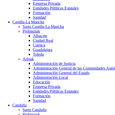
Empresa Privada
Entidades Públicas Estatales
Formación
Sanidad
Castilla-La Mancha
Sartu Castilla-La Mancha
Probinziak
Albacete
Ciudad Real
Cuenca
Guadalajara
Toledo
Arloak
Administración de Justicia
Administración General de las Comunidades Aut
Administración General del Estado
Administración Local
Educación
Empresa Privada
Entidades Públicas Estatales
Formación
Sanidad
Cataluña
Sartu Cataluña
Probinziak