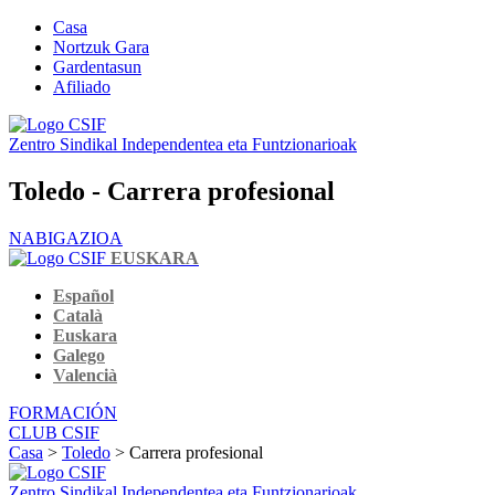
Casa
Nortzuk Gara
Gardentasun
Afiliado
Zentro Sindikal Independentea eta Funtzionarioak
Toledo - Carrera profesional
NABIGAZIOA
EUSKARA
Español
Català
Euskara
Galego
Valencià
FORMACIÓN
CLUB CSIF
Casa
>
Toledo
> Carrera profesional
Zentro Sindikal Independentea eta Funtzionarioak