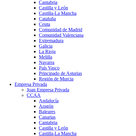
Cantabria
Castilla y León
Castilla-La Mancha
Cataluña
Ceuta
Comunidad de Madrid
Comunidad Valenciana
Extremadura
Galicia
La Rioja
Melilla
Navarra
País Vasco
Principado de Asturias
Región de Murcia
Empresa Privada
Joan Empresa Privada
CCAA
Andalucía
Aragón
Baleares
Canarias
Cantabria
Castilla y León
Castilla-La Mancha