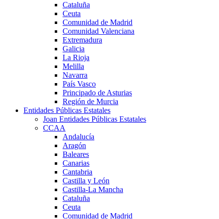
Cataluña
Ceuta
Comunidad de Madrid
Comunidad Valenciana
Extremadura
Galicia
La Rioja
Melilla
Navarra
País Vasco
Principado de Asturias
Región de Murcia
Entidades Públicas Estatales
Joan Entidades Públicas Estatales
CCAA
Andalucía
Aragón
Baleares
Canarias
Cantabria
Castilla y León
Castilla-La Mancha
Cataluña
Ceuta
Comunidad de Madrid