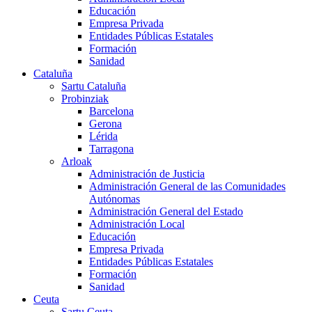
Educación
Empresa Privada
Entidades Públicas Estatales
Formación
Sanidad
Cataluña
Sartu Cataluña
Probinziak
Barcelona
Gerona
Lérida
Tarragona
Arloak
Administración de Justicia
Administración General de las Comunidades
Autónomas
Administración General del Estado
Administración Local
Educación
Empresa Privada
Entidades Públicas Estatales
Formación
Sanidad
Ceuta
Sartu Ceuta