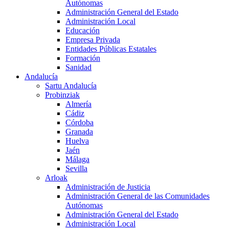
Autónomas
Administración General del Estado
Administración Local
Educación
Empresa Privada
Entidades Públicas Estatales
Formación
Sanidad
Andalucía
Sartu Andalucía
Probinziak
Almería
Cádiz
Córdoba
Granada
Huelva
Jaén
Málaga
Sevilla
Arloak
Administración de Justicia
Administración General de las Comunidades
Autónomas
Administración General del Estado
Administración Local