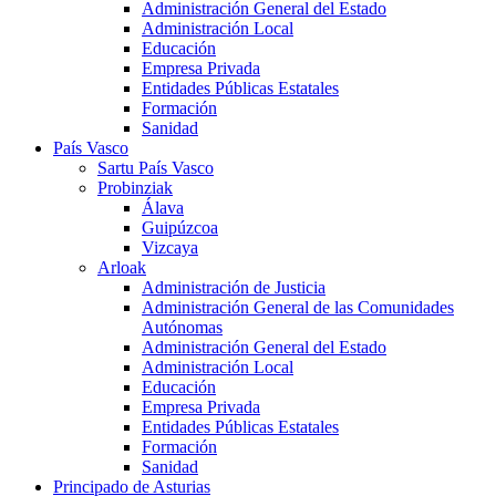
Administración General del Estado
Administración Local
Educación
Empresa Privada
Entidades Públicas Estatales
Formación
Sanidad
País Vasco
Sartu País Vasco
Probinziak
Álava
Guipúzcoa
Vizcaya
Arloak
Administración de Justicia
Administración General de las Comunidades
Autónomas
Administración General del Estado
Administración Local
Educación
Empresa Privada
Entidades Públicas Estatales
Formación
Sanidad
Principado de Asturias