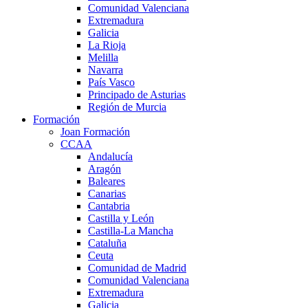
Comunidad Valenciana
Extremadura
Galicia
La Rioja
Melilla
Navarra
País Vasco
Principado de Asturias
Región de Murcia
Formación
Joan Formación
CCAA
Andalucía
Aragón
Baleares
Canarias
Cantabria
Castilla y León
Castilla-La Mancha
Cataluña
Ceuta
Comunidad de Madrid
Comunidad Valenciana
Extremadura
Galicia