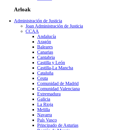
Arloak
Administración de Justicia
Joan Administración de Justicia
CCAA
Andalucía
Aragón
Baleares
Canarias
Cantabria
Castilla y León
Castilla-La Mancha
Cataluña
Ceuta
Comunidad de Madrid
Comunidad Valenciana
Extremadura
Galicia
La Rioja
Melilla
Navarra
País Vasco
Principado de Asturias