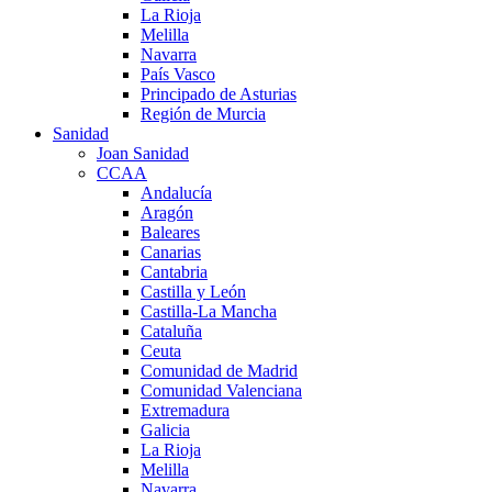
La Rioja
Melilla
Navarra
País Vasco
Principado de Asturias
Región de Murcia
Sanidad
Joan Sanidad
CCAA
Andalucía
Aragón
Baleares
Canarias
Cantabria
Castilla y León
Castilla-La Mancha
Cataluña
Ceuta
Comunidad de Madrid
Comunidad Valenciana
Extremadura
Galicia
La Rioja
Melilla
Navarra