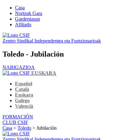
Casa
Nortzuk Gara
Gardentasun
Afiliado
Zentro Sindikal Independentea eta Funtzionarioak
Toledo - Jubilación
NABIGAZIOA
EUSKARA
Español
Català
Euskara
Galego
Valencià
FORMACIÓN
CLUB CSIF
Casa
>
Toledo
> Jubilación
Zentro Sindikal Independentea eta Funtzionarioak