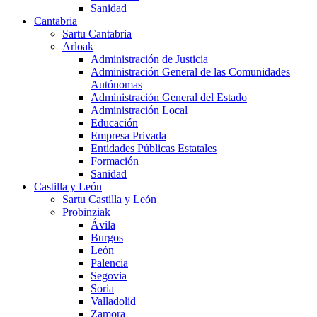
Sanidad
Cantabria
Sartu Cantabria
Arloak
Administración de Justicia
Administración General de las Comunidades
Autónomas
Administración General del Estado
Administración Local
Educación
Empresa Privada
Entidades Públicas Estatales
Formación
Sanidad
Castilla y León
Sartu Castilla y León
Probinziak
Ávila
Burgos
León
Palencia
Segovia
Soria
Valladolid
Zamora