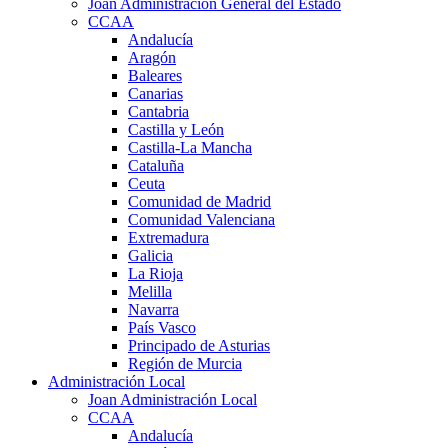
Joan Administración General del Estado
CCAA
Andalucía
Aragón
Baleares
Canarias
Cantabria
Castilla y León
Castilla-La Mancha
Cataluña
Ceuta
Comunidad de Madrid
Comunidad Valenciana
Extremadura
Galicia
La Rioja
Melilla
Navarra
País Vasco
Principado de Asturias
Región de Murcia
Administración Local
Joan Administración Local
CCAA
Andalucía