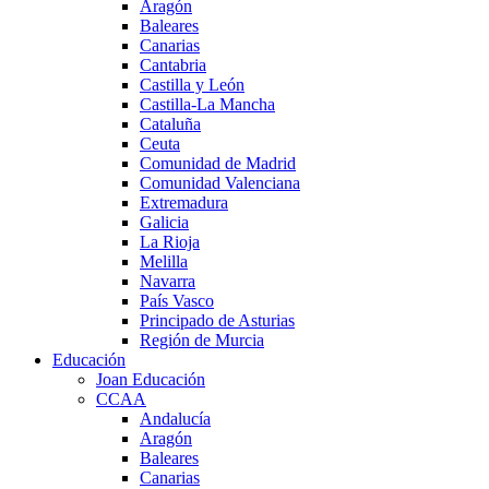
Aragón
Baleares
Canarias
Cantabria
Castilla y León
Castilla-La Mancha
Cataluña
Ceuta
Comunidad de Madrid
Comunidad Valenciana
Extremadura
Galicia
La Rioja
Melilla
Navarra
País Vasco
Principado de Asturias
Región de Murcia
Educación
Joan Educación
CCAA
Andalucía
Aragón
Baleares
Canarias