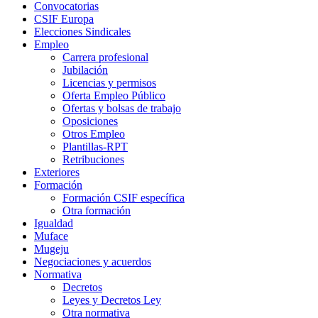
Convocatorias
CSIF Europa
Elecciones Sindicales
Empleo
Carrera profesional
Jubilación
Licencias y permisos
Oferta Empleo Público
Ofertas y bolsas de trabajo
Oposiciones
Otros Empleo
Plantillas-RPT
Retribuciones
Exteriores
Formación
Formación CSIF específica
Otra formación
Igualdad
Muface
Mugeju
Negociaciones y acuerdos
Normativa
Decretos
Leyes y Decretos Ley
Otra normativa