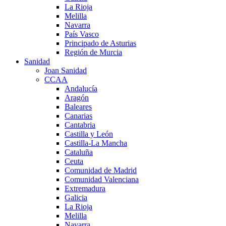
La Rioja
Melilla
Navarra
País Vasco
Principado de Asturias
Región de Murcia
Sanidad
Joan Sanidad
CCAA
Andalucía
Aragón
Baleares
Canarias
Cantabria
Castilla y León
Castilla-La Mancha
Cataluña
Ceuta
Comunidad de Madrid
Comunidad Valenciana
Extremadura
Galicia
La Rioja
Melilla
Navarra