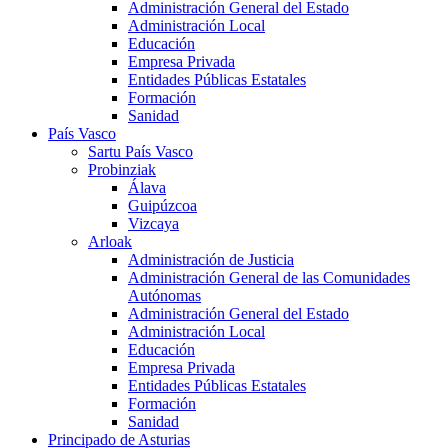
Administración General del Estado
Administración Local
Educación
Empresa Privada
Entidades Públicas Estatales
Formación
Sanidad
País Vasco
Sartu País Vasco
Probinziak
Álava
Guipúzcoa
Vizcaya
Arloak
Administración de Justicia
Administración General de las Comunidades
Autónomas
Administración General del Estado
Administración Local
Educación
Empresa Privada
Entidades Públicas Estatales
Formación
Sanidad
Principado de Asturias