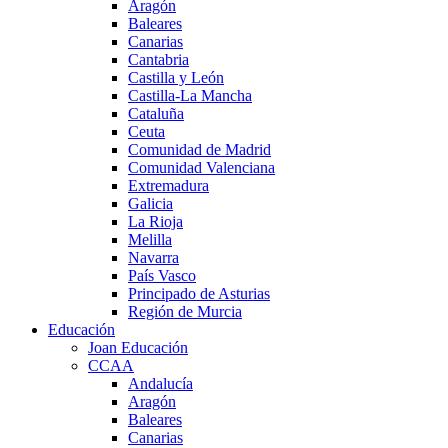
Aragón
Baleares
Canarias
Cantabria
Castilla y León
Castilla-La Mancha
Cataluña
Ceuta
Comunidad de Madrid
Comunidad Valenciana
Extremadura
Galicia
La Rioja
Melilla
Navarra
País Vasco
Principado de Asturias
Región de Murcia
Educación
Joan Educación
CCAA
Andalucía
Aragón
Baleares
Canarias