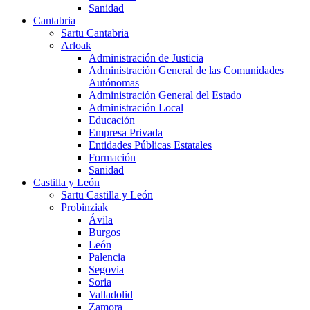
Sanidad
Cantabria
Sartu Cantabria
Arloak
Administración de Justicia
Administración General de las Comunidades
Autónomas
Administración General del Estado
Administración Local
Educación
Empresa Privada
Entidades Públicas Estatales
Formación
Sanidad
Castilla y León
Sartu Castilla y León
Probinziak
Ávila
Burgos
León
Palencia
Segovia
Soria
Valladolid
Zamora