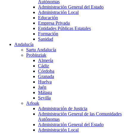
Autónomas
Administración General del Estado
Administración Local
Educación
Empresa Privada
Entidades Públicas Estatales
Formación
Sanidad
Andalucía
Sartu Andalucía
Probinziak
Almería
Cádiz
Córdoba
Granada
Huelva
Jaén
Málaga
Sevilla
Arloak
Administración de Justicia
Administración General de las Comunidades
Autónomas
Administración General del Estado
Administración Local