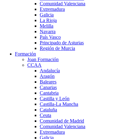
Comunidad Valenciana
Extremadura
Galicia
La Rioja
Melilla
Navarra
País Vasco
Principado de Asturias
Región de Murcia
Formación
Joan Formación
CCAA
Andalucía
Aragón
Baleares
Canarias
Cantabria
Castilla y León
Castilla-La Mancha
Cataluña
Ceuta
Comunidad de Madrid
Comunidad Valenciana
Extremadura
Galicia