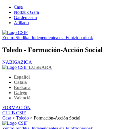
Casa
Nortzuk Gara
Gardentasun
Afiliado
Zentro Sindikal Independentea eta Funtzionarioak
Toledo - Formación-Acción Social
NABIGAZIOA
EUSKARA
Español
Català
Euskara
Galego
Valencià
FORMACIÓN
CLUB CSIF
Casa
>
Toledo
> Formación-Acción Social
Zentro Sindikal Independentea eta Funtzionarioak