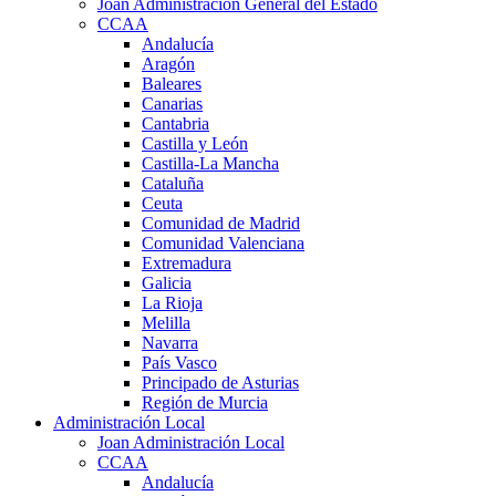
Joan Administración General del Estado
CCAA
Andalucía
Aragón
Baleares
Canarias
Cantabria
Castilla y León
Castilla-La Mancha
Cataluña
Ceuta
Comunidad de Madrid
Comunidad Valenciana
Extremadura
Galicia
La Rioja
Melilla
Navarra
País Vasco
Principado de Asturias
Región de Murcia
Administración Local
Joan Administración Local
CCAA
Andalucía