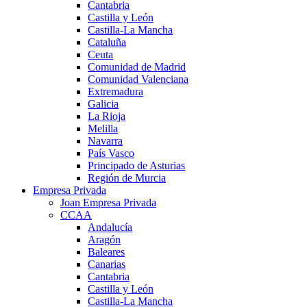
Cantabria
Castilla y León
Castilla-La Mancha
Cataluña
Ceuta
Comunidad de Madrid
Comunidad Valenciana
Extremadura
Galicia
La Rioja
Melilla
Navarra
País Vasco
Principado de Asturias
Región de Murcia
Empresa Privada
Joan Empresa Privada
CCAA
Andalucía
Aragón
Baleares
Canarias
Cantabria
Castilla y León
Castilla-La Mancha