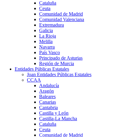
Cataluña
Ceuta
Comunidad de Madrid
Comunidad Valenciana
Extremadura
Galicia
La Rioja
Melilla
Navarra
País Vasco
Principado de Asturias
Región de Murcia
Entidades Públicas Estatales
Joan Entidades Públicas Estatales
CCAA
Andalucía
Aragón
Baleares
Canarias
Cantabria
Castilla y León
Castilla-La Mancha
Cataluña
Ceuta
Comunidad de Madrid