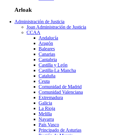
Arloak
Administración de Justicia
Joan Administración de Justicia
CCAA
Andalucía
Aragón
Baleares
Canarias
Cantabria
Castilla y León
Castilla-La Mancha
Cataluña
Ceuta
Comunidad de Madrid
Comunidad Valenciana
Extremadura
Galicia
La Rioja
Melilla
Navarra
País Vasco
Principado de Asturias