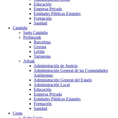
Educación
Empresa Privada
Entidades Públicas Estatales
Formación
Sanidad
Cataluña
Sartu Cataluña
Probinziak
Barcelona
Gerona
Lérida
Tarragona
Arloak
Administración de Justicia
Administración General de las Comunidades
Autónomas
Administración General del Estado
Administración Local
Educación
Empresa Privada
Entidades Públicas Estatales
Formación
Sanidad
Ceuta
Sartu Ceuta