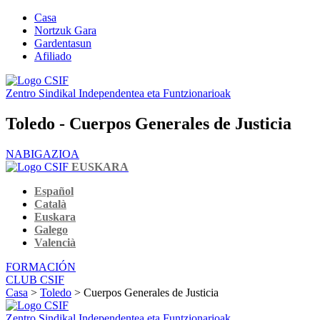
Casa
Nortzuk Gara
Gardentasun
Afiliado
Zentro Sindikal Independentea eta Funtzionarioak
Toledo - Cuerpos Generales de Justicia
NABIGAZIOA
EUSKARA
Español
Català
Euskara
Galego
Valencià
FORMACIÓN
CLUB CSIF
Casa
>
Toledo
> Cuerpos Generales de Justicia
Zentro Sindikal Independentea eta Funtzionarioak