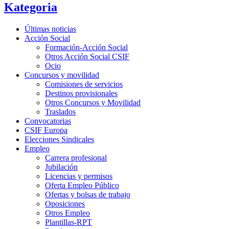
Kategoria
Últimas noticias
Acción Social
Formación-Acción Social
Otros Acción Social CSIF
Ocio
Concursos y movilidad
Comisiones de servicios
Destinos provisionales
Otros Concursos y Movilidad
Traslados
Convocatorias
CSIF Europa
Elecciones Sindicales
Empleo
Carrera profesional
Jubilación
Licencias y permisos
Oferta Empleo Público
Ofertas y bolsas de trabajo
Oposiciones
Otros Empleo
Plantillas-RPT