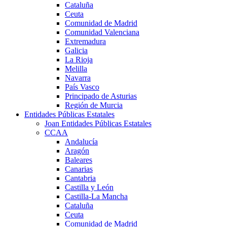
Cataluña
Ceuta
Comunidad de Madrid
Comunidad Valenciana
Extremadura
Galicia
La Rioja
Melilla
Navarra
País Vasco
Principado de Asturias
Región de Murcia
Entidades Públicas Estatales
Joan Entidades Públicas Estatales
CCAA
Andalucía
Aragón
Baleares
Canarias
Cantabria
Castilla y León
Castilla-La Mancha
Cataluña
Ceuta
Comunidad de Madrid