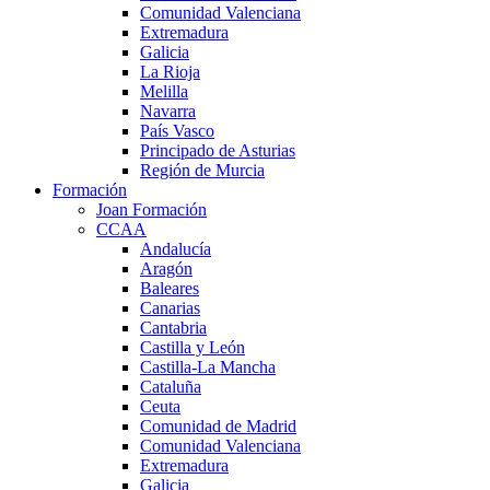
Comunidad Valenciana
Extremadura
Galicia
La Rioja
Melilla
Navarra
País Vasco
Principado de Asturias
Región de Murcia
Formación
Joan Formación
CCAA
Andalucía
Aragón
Baleares
Canarias
Cantabria
Castilla y León
Castilla-La Mancha
Cataluña
Ceuta
Comunidad de Madrid
Comunidad Valenciana
Extremadura
Galicia