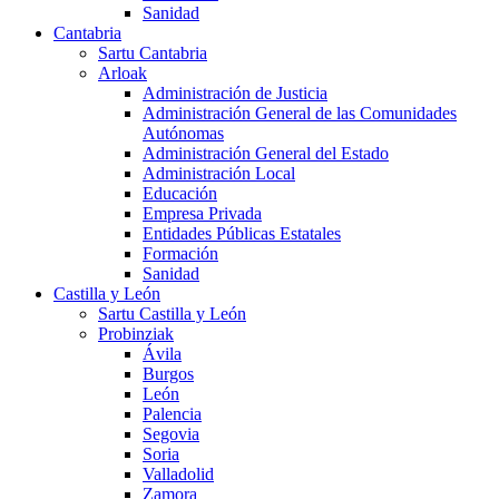
Sanidad
Cantabria
Sartu Cantabria
Arloak
Administración de Justicia
Administración General de las Comunidades
Autónomas
Administración General del Estado
Administración Local
Educación
Empresa Privada
Entidades Públicas Estatales
Formación
Sanidad
Castilla y León
Sartu Castilla y León
Probinziak
Ávila
Burgos
León
Palencia
Segovia
Soria
Valladolid
Zamora