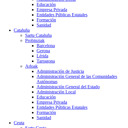
Educación
Empresa Privada
Entidades Públicas Estatales
Formación
Sanidad
Cataluña
Sartu Cataluña
Probinziak
Barcelona
Gerona
Lérida
Tarragona
Arloak
Administración de Justicia
Administración General de las Comunidades
Autónomas
Administración General del Estado
Administración Local
Educación
Empresa Privada
Entidades Públicas Estatales
Formación
Sanidad
Ceuta
Sartu Ceuta