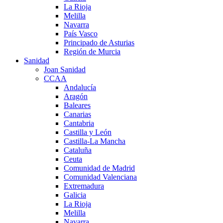
La Rioja
Melilla
Navarra
País Vasco
Principado de Asturias
Región de Murcia
Sanidad
Joan Sanidad
CCAA
Andalucía
Aragón
Baleares
Canarias
Cantabria
Castilla y León
Castilla-La Mancha
Cataluña
Ceuta
Comunidad de Madrid
Comunidad Valenciana
Extremadura
Galicia
La Rioja
Melilla
Navarra