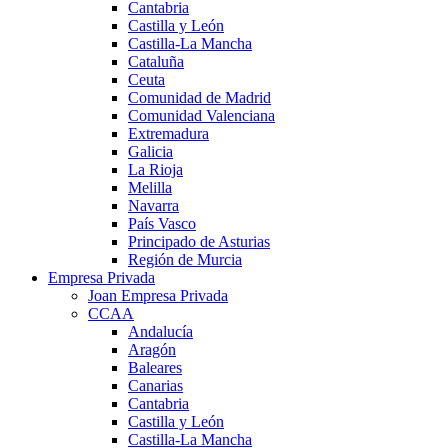
Cantabria
Castilla y León
Castilla-La Mancha
Cataluña
Ceuta
Comunidad de Madrid
Comunidad Valenciana
Extremadura
Galicia
La Rioja
Melilla
Navarra
País Vasco
Principado de Asturias
Región de Murcia
Empresa Privada
Joan Empresa Privada
CCAA
Andalucía
Aragón
Baleares
Canarias
Cantabria
Castilla y León
Castilla-La Mancha