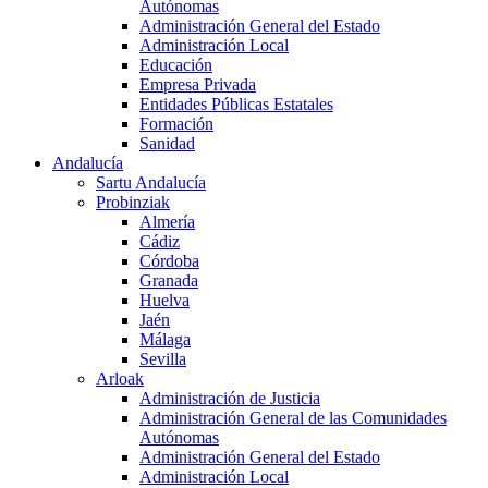
Autónomas
Administración General del Estado
Administración Local
Educación
Empresa Privada
Entidades Públicas Estatales
Formación
Sanidad
Andalucía
Sartu Andalucía
Probinziak
Almería
Cádiz
Córdoba
Granada
Huelva
Jaén
Málaga
Sevilla
Arloak
Administración de Justicia
Administración General de las Comunidades
Autónomas
Administración General del Estado
Administración Local