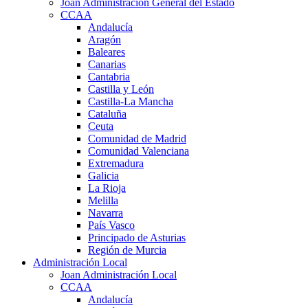
Joan Administración General del Estado
CCAA
Andalucía
Aragón
Baleares
Canarias
Cantabria
Castilla y León
Castilla-La Mancha
Cataluña
Ceuta
Comunidad de Madrid
Comunidad Valenciana
Extremadura
Galicia
La Rioja
Melilla
Navarra
País Vasco
Principado de Asturias
Región de Murcia
Administración Local
Joan Administración Local
CCAA
Andalucía