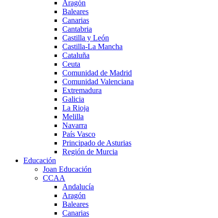
Aragón
Baleares
Canarias
Cantabria
Castilla y León
Castilla-La Mancha
Cataluña
Ceuta
Comunidad de Madrid
Comunidad Valenciana
Extremadura
Galicia
La Rioja
Melilla
Navarra
País Vasco
Principado de Asturias
Región de Murcia
Educación
Joan Educación
CCAA
Andalucía
Aragón
Baleares
Canarias