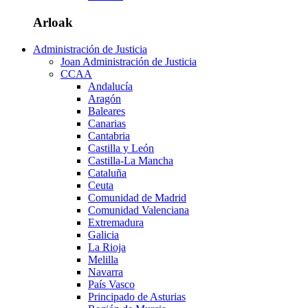
Arloak
Administración de Justicia
Joan Administración de Justicia
CCAA
Andalucía
Aragón
Baleares
Canarias
Cantabria
Castilla y León
Castilla-La Mancha
Cataluña
Ceuta
Comunidad de Madrid
Comunidad Valenciana
Extremadura
Galicia
La Rioja
Melilla
Navarra
País Vasco
Principado de Asturias