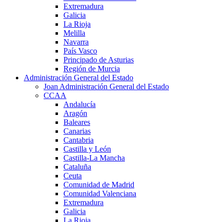
Extremadura
Galicia
La Rioja
Melilla
Navarra
País Vasco
Principado de Asturias
Región de Murcia
Administración General del Estado
Joan Administración General del Estado
CCAA
Andalucía
Aragón
Baleares
Canarias
Cantabria
Castilla y León
Castilla-La Mancha
Cataluña
Ceuta
Comunidad de Madrid
Comunidad Valenciana
Extremadura
Galicia
La Rioja