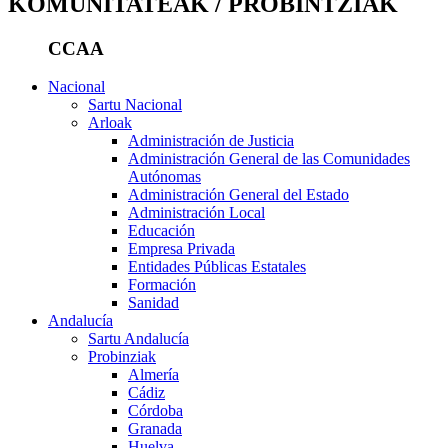
KOMUNITATEAK / PROBINTZIAK
CCAA
Nacional
Sartu Nacional
Arloak
Administración de Justicia
Administración General de las Comunidades
Autónomas
Administración General del Estado
Administración Local
Educación
Empresa Privada
Entidades Públicas Estatales
Formación
Sanidad
Andalucía
Sartu Andalucía
Probinziak
Almería
Cádiz
Córdoba
Granada
Huelva