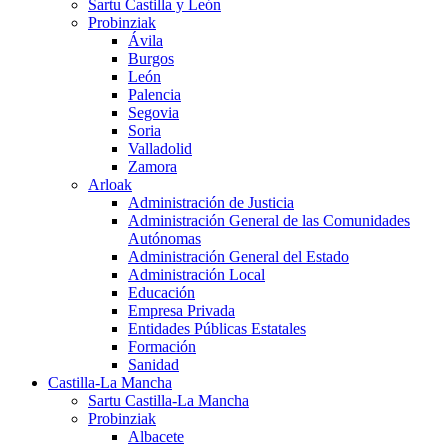
Sartu Castilla y León
Probinziak
Ávila
Burgos
León
Palencia
Segovia
Soria
Valladolid
Zamora
Arloak
Administración de Justicia
Administración General de las Comunidades
Autónomas
Administración General del Estado
Administración Local
Educación
Empresa Privada
Entidades Públicas Estatales
Formación
Sanidad
Castilla-La Mancha
Sartu Castilla-La Mancha
Probinziak
Albacete