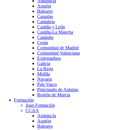
Andalucía
Aragón
Baleares
Canarias
Cantabria
Castilla y León
Castilla-La Mancha
Cataluña
Ceuta
Comunidad de Madrid
Comunidad Valenciana
Extremadura
Galicia
La Rioja
Melilla
Navarra
País Vasco
Principado de Asturias
Región de Murcia
Formación
Joan Formación
CCAA
Andalucía
Aragón
Baleares