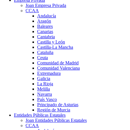
Empresa Privada
Joan Empresa Privada
CCAA
Andalucía
Aragón
Baleares
Canarias
Cantabria
Castilla y León
Castilla-La Mancha
Cataluña
Ceuta
Comunidad de Madrid
Comunidad Valenciana
Extremadura
Galicia
La Rioja
Melilla
Navarra
País Vasco
Principado de Asturias
Región de Murcia
Entidades Públicas Estatales
Joan Entidades Públicas Estatales
CCAA