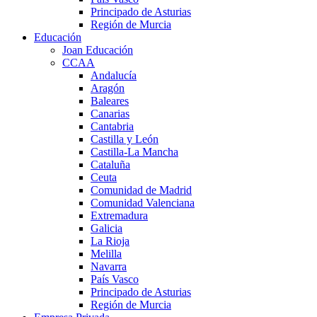
Principado de Asturias
Región de Murcia
Educación
Joan Educación
CCAA
Andalucía
Aragón
Baleares
Canarias
Cantabria
Castilla y León
Castilla-La Mancha
Cataluña
Ceuta
Comunidad de Madrid
Comunidad Valenciana
Extremadura
Galicia
La Rioja
Melilla
Navarra
País Vasco
Principado de Asturias
Región de Murcia