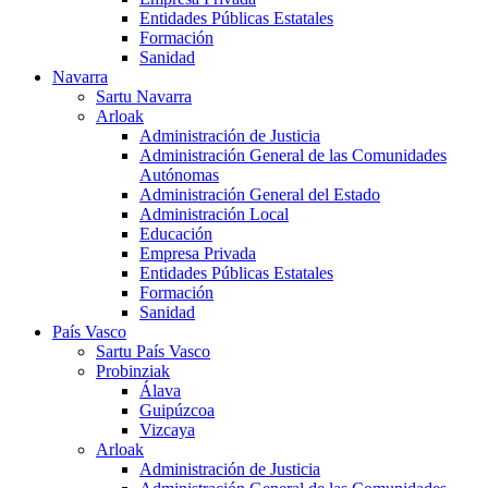
Entidades Públicas Estatales
Formación
Sanidad
Navarra
Sartu Navarra
Arloak
Administración de Justicia
Administración General de las Comunidades
Autónomas
Administración General del Estado
Administración Local
Educación
Empresa Privada
Entidades Públicas Estatales
Formación
Sanidad
País Vasco
Sartu País Vasco
Probinziak
Álava
Guipúzcoa
Vizcaya
Arloak
Administración de Justicia