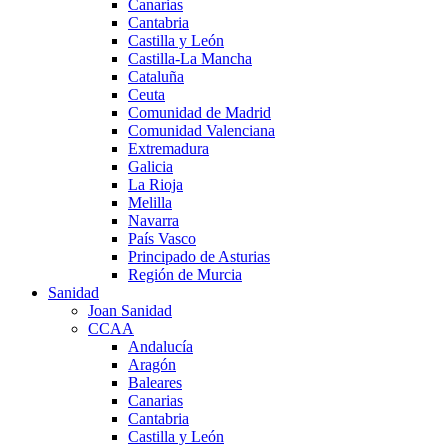
Canarias
Cantabria
Castilla y León
Castilla-La Mancha
Cataluña
Ceuta
Comunidad de Madrid
Comunidad Valenciana
Extremadura
Galicia
La Rioja
Melilla
Navarra
País Vasco
Principado de Asturias
Región de Murcia
Sanidad
Joan Sanidad
CCAA
Andalucía
Aragón
Baleares
Canarias
Cantabria
Castilla y León