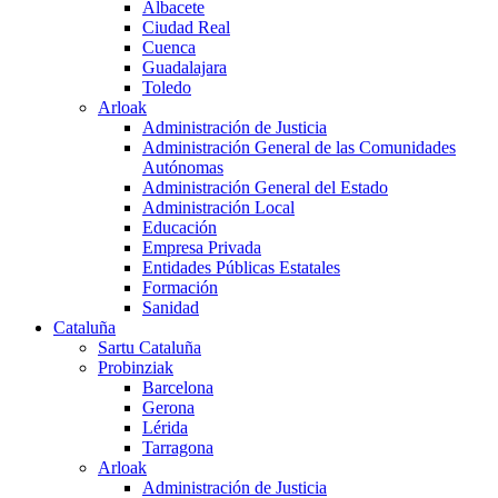
Albacete
Ciudad Real
Cuenca
Guadalajara
Toledo
Arloak
Administración de Justicia
Administración General de las Comunidades
Autónomas
Administración General del Estado
Administración Local
Educación
Empresa Privada
Entidades Públicas Estatales
Formación
Sanidad
Cataluña
Sartu Cataluña
Probinziak
Barcelona
Gerona
Lérida
Tarragona
Arloak
Administración de Justicia