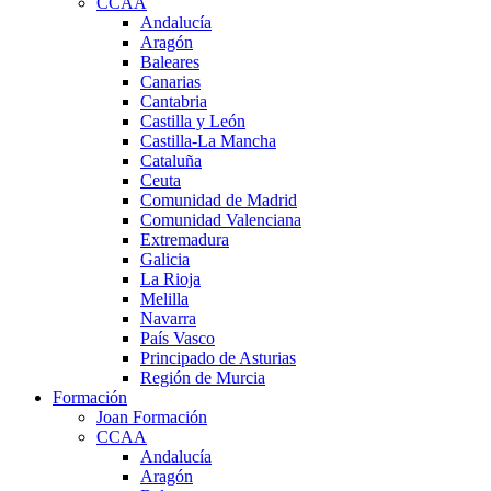
CCAA
Andalucía
Aragón
Baleares
Canarias
Cantabria
Castilla y León
Castilla-La Mancha
Cataluña
Ceuta
Comunidad de Madrid
Comunidad Valenciana
Extremadura
Galicia
La Rioja
Melilla
Navarra
País Vasco
Principado de Asturias
Región de Murcia
Formación
Joan Formación
CCAA
Andalucía
Aragón