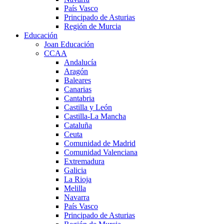
País Vasco
Principado de Asturias
Región de Murcia
Educación
Joan Educación
CCAA
Andalucía
Aragón
Baleares
Canarias
Cantabria
Castilla y León
Castilla-La Mancha
Cataluña
Ceuta
Comunidad de Madrid
Comunidad Valenciana
Extremadura
Galicia
La Rioja
Melilla
Navarra
País Vasco
Principado de Asturias