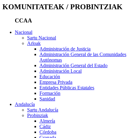
KOMUNITATEAK / PROBINTZIAK
CCAA
Nacional
Sartu Nacional
Arloak
Administración de Justicia
Administración General de las Comunidades
Autónomas
Administración General del Estado
Administración Local
Educación
Empresa Privada
Entidades Públicas Estatales
Formación
Sanidad
Andalucía
Sartu Andalucía
Probinziak
Almería
Cádiz
Córdoba
Granada