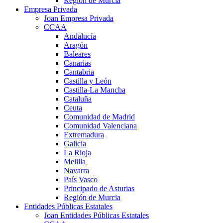
Región de Murcia
Empresa Privada
Joan Empresa Privada
CCAA
Andalucía
Aragón
Baleares
Canarias
Cantabria
Castilla y León
Castilla-La Mancha
Cataluña
Ceuta
Comunidad de Madrid
Comunidad Valenciana
Extremadura
Galicia
La Rioja
Melilla
Navarra
País Vasco
Principado de Asturias
Región de Murcia
Entidades Públicas Estatales
Joan Entidades Públicas Estatales