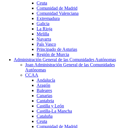
Ceuta
Comunidad de Madrid
Comunidad Valenciana
Extremadura
Galicia
La Rioja
Melilla
Navarra
País Vasco
Principado de Asturias
Región de Murcia
Administración General de las Comunidades Autónomas
Joan Administración General de las Comunidades
Autónomas
CCAA
Andalucía
Aragón
Baleares
Canarias
Cantabria
Castilla y León
Castilla-La Mancha
Cataluña
Ceuta
Comunidad de Madrid