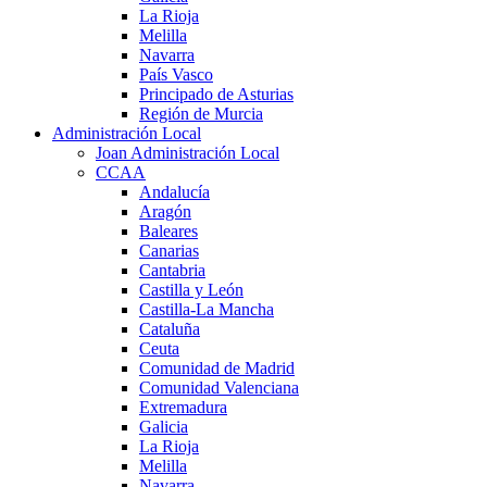
La Rioja
Melilla
Navarra
País Vasco
Principado de Asturias
Región de Murcia
Administración Local
Joan Administración Local
CCAA
Andalucía
Aragón
Baleares
Canarias
Cantabria
Castilla y León
Castilla-La Mancha
Cataluña
Ceuta
Comunidad de Madrid
Comunidad Valenciana
Extremadura
Galicia
La Rioja
Melilla
Navarra