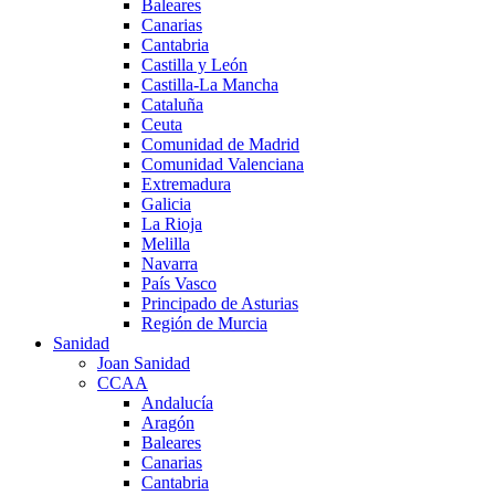
Baleares
Canarias
Cantabria
Castilla y León
Castilla-La Mancha
Cataluña
Ceuta
Comunidad de Madrid
Comunidad Valenciana
Extremadura
Galicia
La Rioja
Melilla
Navarra
País Vasco
Principado de Asturias
Región de Murcia
Sanidad
Joan Sanidad
CCAA
Andalucía
Aragón
Baleares
Canarias
Cantabria