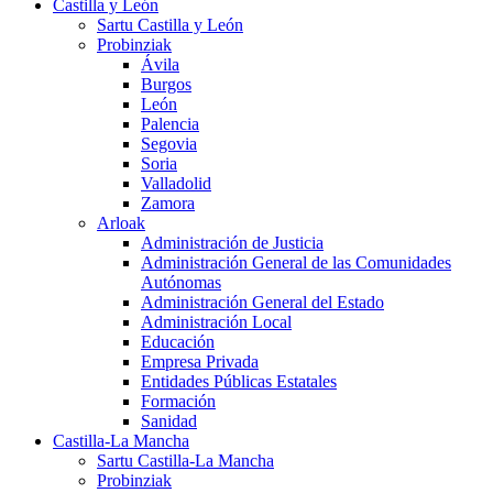
Castilla y León
Sartu Castilla y León
Probinziak
Ávila
Burgos
León
Palencia
Segovia
Soria
Valladolid
Zamora
Arloak
Administración de Justicia
Administración General de las Comunidades
Autónomas
Administración General del Estado
Administración Local
Educación
Empresa Privada
Entidades Públicas Estatales
Formación
Sanidad
Castilla-La Mancha
Sartu Castilla-La Mancha
Probinziak