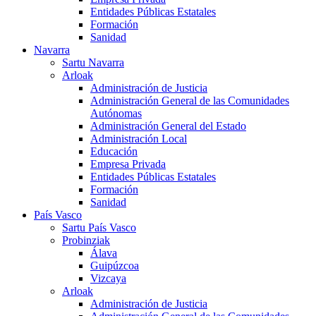
Entidades Públicas Estatales
Formación
Sanidad
Navarra
Sartu Navarra
Arloak
Administración de Justicia
Administración General de las Comunidades
Autónomas
Administración General del Estado
Administración Local
Educación
Empresa Privada
Entidades Públicas Estatales
Formación
Sanidad
País Vasco
Sartu País Vasco
Probinziak
Álava
Guipúzcoa
Vizcaya
Arloak
Administración de Justicia