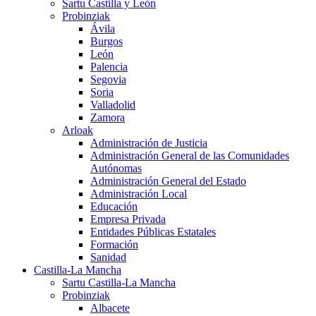
Sartu Castilla y León
Probinziak
Ávila
Burgos
León
Palencia
Segovia
Soria
Valladolid
Zamora
Arloak
Administración de Justicia
Administración General de las Comunidades
Autónomas
Administración General del Estado
Administración Local
Educación
Empresa Privada
Entidades Públicas Estatales
Formación
Sanidad
Castilla-La Mancha
Sartu Castilla-La Mancha
Probinziak
Albacete