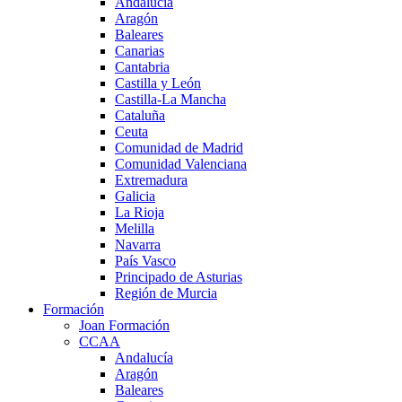
Andalucía
Aragón
Baleares
Canarias
Cantabria
Castilla y León
Castilla-La Mancha
Cataluña
Ceuta
Comunidad de Madrid
Comunidad Valenciana
Extremadura
Galicia
La Rioja
Melilla
Navarra
País Vasco
Principado de Asturias
Región de Murcia
Formación
Joan Formación
CCAA
Andalucía
Aragón
Baleares