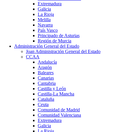
Extremadura
Galicia
La Rioja
Melilla
Navarra
País Vasco
Principado de Asturias
Región de Murcia
Administración General del Estado
Joan Administración General del Estado
CCAA
Andalucía
Aragón
Baleares
Canarias
Cantabria
Castilla y León
Castilla-La Mancha
Cataluña
Ceuta
Comunidad de Madrid
Comunidad Valenciana
Extremadura
Galicia
La Rioja