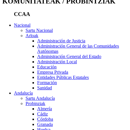
KOMUNITATEAK / PROBINTZIAK
CCAA
Nacional
Sartu Nacional
Arloak
Administración de Justicia
Administración General de las Comunidades
Autónomas
Administración General del Estado
Administración Local
Educación
Empresa Privada
Entidades Públicas Estatales
Formación
Sanidad
Andalucía
Sartu Andalucía
Probinziak
Almería
Cádiz
Córdoba
Granada
Huelva