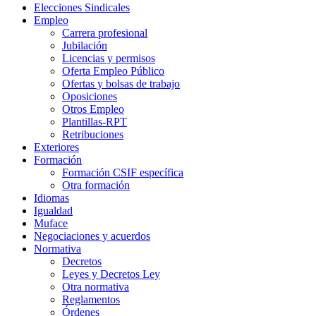
Elecciones Sindicales
Empleo
Carrera profesional
Jubilación
Licencias y permisos
Oferta Empleo Público
Ofertas y bolsas de trabajo
Oposiciones
Otros Empleo
Plantillas-RPT
Retribuciones
Exteriores
Formación
Formación CSIF específica
Otra formación
Idiomas
Igualdad
Muface
Negociaciones y acuerdos
Normativa
Decretos
Leyes y Decretos Ley
Otra normativa
Reglamentos
Órdenes