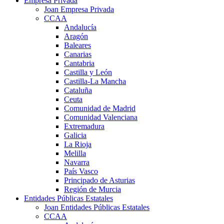
Empresa Privada
Joan Empresa Privada
CCAA
Andalucía
Aragón
Baleares
Canarias
Cantabria
Castilla y León
Castilla-La Mancha
Cataluña
Ceuta
Comunidad de Madrid
Comunidad Valenciana
Extremadura
Galicia
La Rioja
Melilla
Navarra
País Vasco
Principado de Asturias
Región de Murcia
Entidades Públicas Estatales
Joan Entidades Públicas Estatales
CCAA