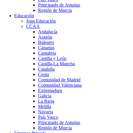
Principado de Asturias
Región de Murcia
Educación
Joan Educación
CCAA
Andalucía
Aragón
Baleares
Canarias
Cantabria
Castilla y León
Castilla-La Mancha
Cataluña
Ceuta
Comunidad de Madrid
Comunidad Valenciana
Extremadura
Galicia
La Rioja
Melilla
Navarra
País Vasco
Principado de Asturias
Región de Murcia