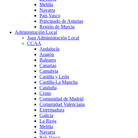
Melilla
Navarra
País Vasco
Principado de Asturias
Región de Murcia
Administración Local
Joan Administración Local
CCAA
Andalucía
Aragón
Baleares
Canarias
Cantabria
Castilla y León
Castilla-La Mancha
Cataluña
Ceuta
Comunidad de Madrid
Comunidad Valenciana
Extremadura
Galicia
La Rioja
Melilla
Navarra
País Vasco