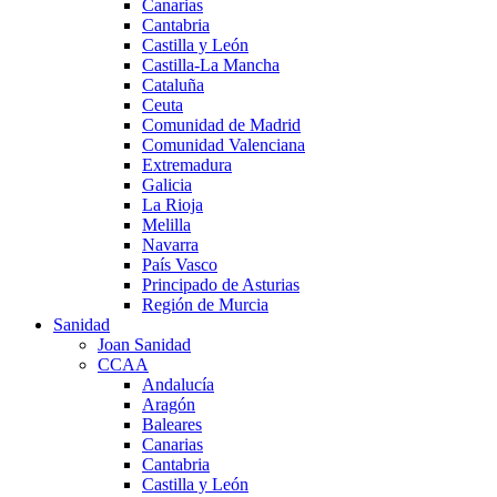
Canarias
Cantabria
Castilla y León
Castilla-La Mancha
Cataluña
Ceuta
Comunidad de Madrid
Comunidad Valenciana
Extremadura
Galicia
La Rioja
Melilla
Navarra
País Vasco
Principado de Asturias
Región de Murcia
Sanidad
Joan Sanidad
CCAA
Andalucía
Aragón
Baleares
Canarias
Cantabria
Castilla y León