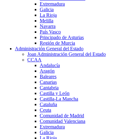
Extremadura
Galicia
La Rioja
Melilla
Navarra
País Vasco
Principado de Asturias
Región de Murcia
Administración General del Estado
Joan Administración General del Estado
CCAA
Andalucía
Aragón
Baleares
Canarias
Cantabria
Castilla y León
Castilla-La Mancha
Cataluña
Ceuta
Comunidad de Madrid
Comunidad Valenciana
Extremadura
Galicia
La Rioja