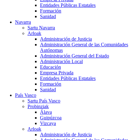
Entidades Públicas Estatales
Formación
Sanidad
Navarra
Sartu Navarra
Arloak
Administración de Justicia
Administración General de las Comunidades
Autónomas
Administración General del Estado
Administración Local
Educación
Empresa Privada
Entidades Públicas Estatales
Formación
Sanidad
País Vasco
Sartu País Vasco
Probinziak
Álava
Guipúzcoa
Vizcaya
Arloak
Administración de Justicia