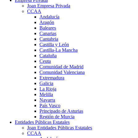
Empresa Privada
Joan Empresa Privada
CCAA
Andalucía
Aragón
Baleares
Canarias
Cantabria
Castilla y León
Castilla-La Mancha
Cataluña
Ceuta
Comunidad de Madrid
Comunidad Valenciana
Extremadura
Galicia
La Rioja
Melilla
Navarra
País Vasco
Principado de Asturias
Región de Murcia
Entidades Públicas Estatales
Joan Entidades Públicas Estatales
CCAA