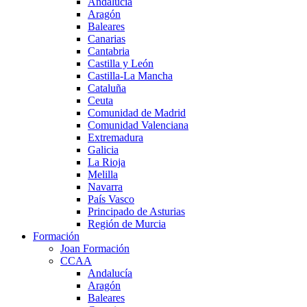
Andalucía
Aragón
Baleares
Canarias
Cantabria
Castilla y León
Castilla-La Mancha
Cataluña
Ceuta
Comunidad de Madrid
Comunidad Valenciana
Extremadura
Galicia
La Rioja
Melilla
Navarra
País Vasco
Principado de Asturias
Región de Murcia
Formación
Joan Formación
CCAA
Andalucía
Aragón
Baleares