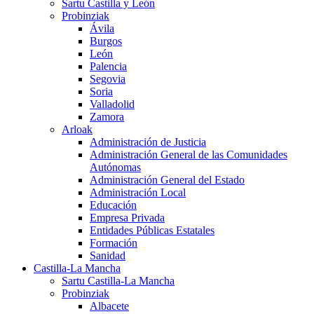
Sartu Castilla y León
Probinziak
Ávila
Burgos
León
Palencia
Segovia
Soria
Valladolid
Zamora
Arloak
Administración de Justicia
Administración General de las Comunidades
Autónomas
Administración General del Estado
Administración Local
Educación
Empresa Privada
Entidades Públicas Estatales
Formación
Sanidad
Castilla-La Mancha
Sartu Castilla-La Mancha
Probinziak
Albacete