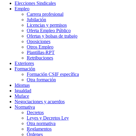
Elecciones Sindicales
Empleo
Carrera profesional
Jubilación
Licencias y permisos
Oferta Empleo Público
Ofertas y bolsas de trabajo
Oposiciones
Otros Empleo
Plantillas-RPT
Retribuciones
Exteriores
Formación
Formación CSIF específica
Otra formación
Idiomas
Igualdad
Muface
Negociaciones y acuerdos
Normativa
Decretos
Leyes y Decretos Ley
Otra normativa
Reglamentos
Órdenes