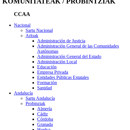
KOMUNITATEAK / PROBINTZIAK
CCAA
Nacional
Sartu Nacional
Arloak
Administración de Justicia
Administración General de las Comunidades
Autónomas
Administración General del Estado
Administración Local
Educación
Empresa Privada
Entidades Públicas Estatales
Formación
Sanidad
Andalucía
Sartu Andalucía
Probinziak
Almería
Cádiz
Córdoba
Granada
Huelva