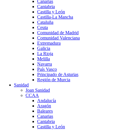
Canarias
Cantabria
Castilla y León
Castilla-La Mancha
Cataluña
Ceuta
Comunidad de Madrid
Comunidad Valenciana
Extremadura
Galicia
La Rioja
Melilla
Navarra
País Vasco
Principado de Asturias
Región de Murcia
Sanidad
Joan Sanidad
CCAA
Andalucía
Aragón
Baleares
Canarias
Cantabria
Castilla y León