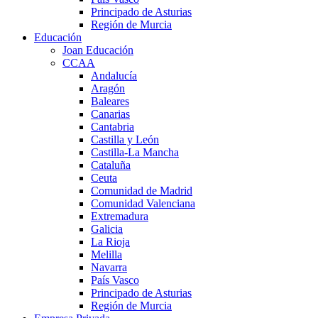
Principado de Asturias
Región de Murcia
Educación
Joan Educación
CCAA
Andalucía
Aragón
Baleares
Canarias
Cantabria
Castilla y León
Castilla-La Mancha
Cataluña
Ceuta
Comunidad de Madrid
Comunidad Valenciana
Extremadura
Galicia
La Rioja
Melilla
Navarra
País Vasco
Principado de Asturias
Región de Murcia