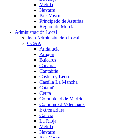
Melilla
Navarra
País Vasco
Principado de Asturias
Región de Murcia
Administración Local
Joan Administración Local
CCAA
Andalucía
Aragón
Baleares
Canarias
Cantabria
Castilla y León
Castilla-La Mancha
Cataluña
Ceuta
Comunidad de Madrid
Comunidad Valenciana
Extremadura
Galicia
La Rioja
Melilla
Navarra
País Vasco