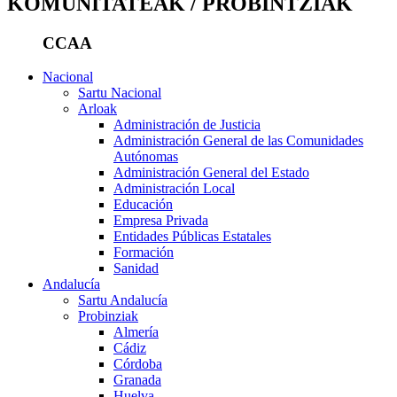
KOMUNITATEAK / PROBINTZIAK
CCAA
Nacional
Sartu Nacional
Arloak
Administración de Justicia
Administración General de las Comunidades
Autónomas
Administración General del Estado
Administración Local
Educación
Empresa Privada
Entidades Públicas Estatales
Formación
Sanidad
Andalucía
Sartu Andalucía
Probinziak
Almería
Cádiz
Córdoba
Granada
Huelva