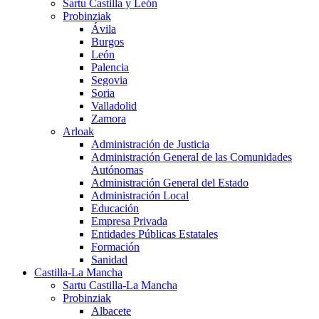
Sartu Castilla y León
Probinziak
Ávila
Burgos
León
Palencia
Segovia
Soria
Valladolid
Zamora
Arloak
Administración de Justicia
Administración General de las Comunidades
Autónomas
Administración General del Estado
Administración Local
Educación
Empresa Privada
Entidades Públicas Estatales
Formación
Sanidad
Castilla-La Mancha
Sartu Castilla-La Mancha
Probinziak
Albacete