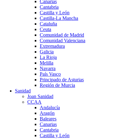
Canarias
Cantabria
Castilla y León
Castilla-La Mancha
Cataluña
Ceuta
Comunidad de Madrid
Comunidad Valenciana
Extremadura
Galicia
La Rioja
Melilla
Navarra
País Vasco
Principado de Asturias
Región de Murcia
Sanidad
Joan Sanidad
CCAA
Andalucía
Aragón
Baleares
Canarias
Cantabria
Castilla y León