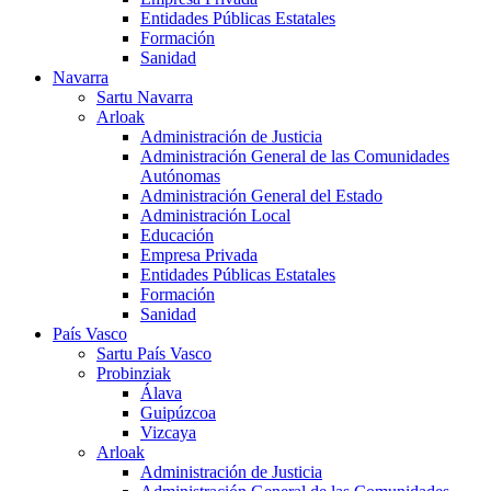
Entidades Públicas Estatales
Formación
Sanidad
Navarra
Sartu Navarra
Arloak
Administración de Justicia
Administración General de las Comunidades
Autónomas
Administración General del Estado
Administración Local
Educación
Empresa Privada
Entidades Públicas Estatales
Formación
Sanidad
País Vasco
Sartu País Vasco
Probinziak
Álava
Guipúzcoa
Vizcaya
Arloak
Administración de Justicia