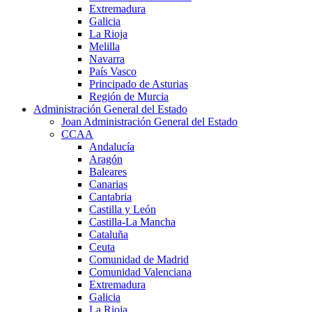
Extremadura
Galicia
La Rioja
Melilla
Navarra
País Vasco
Principado de Asturias
Región de Murcia
Administración General del Estado
Joan Administración General del Estado
CCAA
Andalucía
Aragón
Baleares
Canarias
Cantabria
Castilla y León
Castilla-La Mancha
Cataluña
Ceuta
Comunidad de Madrid
Comunidad Valenciana
Extremadura
Galicia
La Rioja