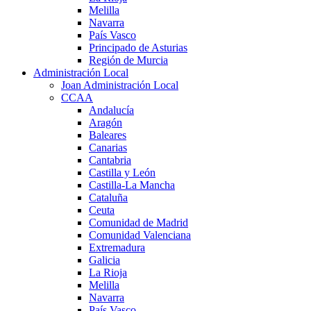
Melilla
Navarra
País Vasco
Principado de Asturias
Región de Murcia
Administración Local
Joan Administración Local
CCAA
Andalucía
Aragón
Baleares
Canarias
Cantabria
Castilla y León
Castilla-La Mancha
Cataluña
Ceuta
Comunidad de Madrid
Comunidad Valenciana
Extremadura
Galicia
La Rioja
Melilla
Navarra
País Vasco