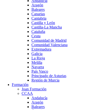
Andalucía
Aragón
Baleares
Canarias
Cantabria
Castilla y León
Castilla-La Mancha
Cataluña
Ceuta
Comunidad de Madrid
Comunidad Valenciana
Extremadura
Galicia
La Rioja
Melilla
Navarra
País Vasco
Principado de Asturias
Región de Murcia
Formación
Joan Formación
CCAA
Andalucía
Aragón
Baleares