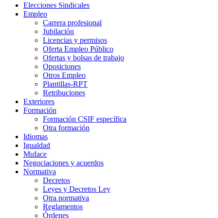
Elecciones Sindicales
Empleo
Carrera profesional
Jubilación
Licencias y permisos
Oferta Empleo Público
Ofertas y bolsas de trabajo
Oposiciones
Otros Empleo
Plantillas-RPT
Retribuciones
Exteriores
Formación
Formación CSIF específica
Otra formación
Idiomas
Igualdad
Muface
Negociaciones y acuerdos
Normativa
Decretos
Leyes y Decretos Ley
Otra normativa
Reglamentos
Órdenes