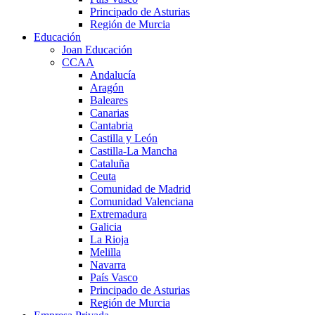
Principado de Asturias
Región de Murcia
Educación
Joan Educación
CCAA
Andalucía
Aragón
Baleares
Canarias
Cantabria
Castilla y León
Castilla-La Mancha
Cataluña
Ceuta
Comunidad de Madrid
Comunidad Valenciana
Extremadura
Galicia
La Rioja
Melilla
Navarra
País Vasco
Principado de Asturias
Región de Murcia