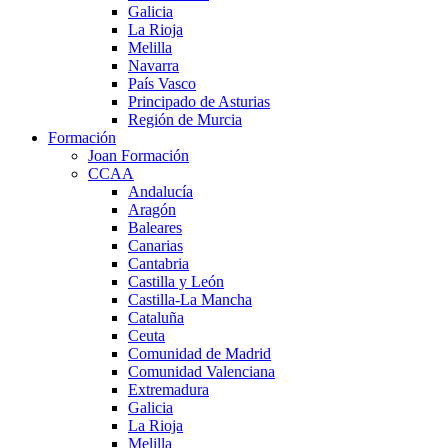
Galicia
La Rioja
Melilla
Navarra
País Vasco
Principado de Asturias
Región de Murcia
Formación
Joan Formación
CCAA
Andalucía
Aragón
Baleares
Canarias
Cantabria
Castilla y León
Castilla-La Mancha
Cataluña
Ceuta
Comunidad de Madrid
Comunidad Valenciana
Extremadura
Galicia
La Rioja
Melilla