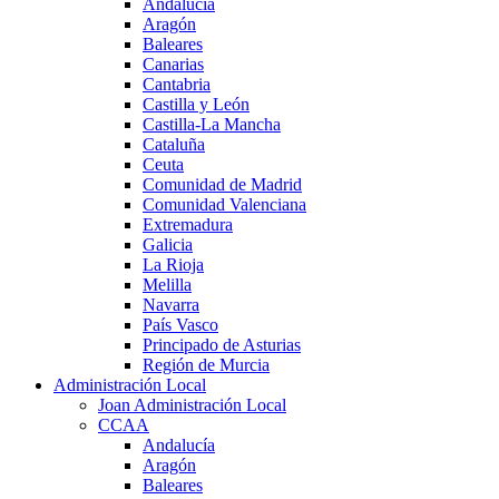
Andalucía
Aragón
Baleares
Canarias
Cantabria
Castilla y León
Castilla-La Mancha
Cataluña
Ceuta
Comunidad de Madrid
Comunidad Valenciana
Extremadura
Galicia
La Rioja
Melilla
Navarra
País Vasco
Principado de Asturias
Región de Murcia
Administración Local
Joan Administración Local
CCAA
Andalucía
Aragón
Baleares