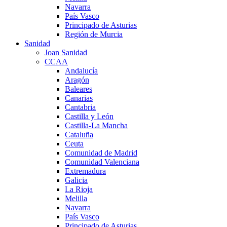
Navarra
País Vasco
Principado de Asturias
Región de Murcia
Sanidad
Joan Sanidad
CCAA
Andalucía
Aragón
Baleares
Canarias
Cantabria
Castilla y León
Castilla-La Mancha
Cataluña
Ceuta
Comunidad de Madrid
Comunidad Valenciana
Extremadura
Galicia
La Rioja
Melilla
Navarra
País Vasco
Principado de Asturias