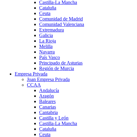
Castilla-La Mancha
Cataluña
Ceuta
Comunidad de Madrid
Comunidad Valenciana
Extremadura
Galicia
La Rioja
Melilla
Navarra
País Vasco
Principado de Asturias
Región de Murcia
Empresa Privada
Joan Empresa Privada
CCAA
Andalucía
Aragón
Baleares
Canarias
Cantabria
Castilla y León
Castilla-La Mancha
Cataluña
Ceuta