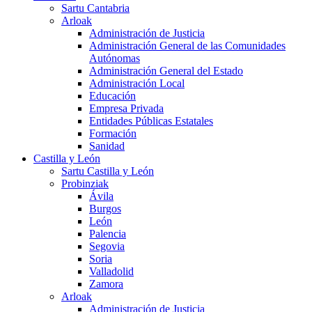
Sartu Cantabria
Arloak
Administración de Justicia
Administración General de las Comunidades
Autónomas
Administración General del Estado
Administración Local
Educación
Empresa Privada
Entidades Públicas Estatales
Formación
Sanidad
Castilla y León
Sartu Castilla y León
Probinziak
Ávila
Burgos
León
Palencia
Segovia
Soria
Valladolid
Zamora
Arloak
Administración de Justicia