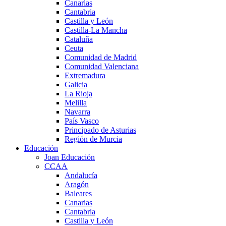
Canarias
Cantabria
Castilla y León
Castilla-La Mancha
Cataluña
Ceuta
Comunidad de Madrid
Comunidad Valenciana
Extremadura
Galicia
La Rioja
Melilla
Navarra
País Vasco
Principado de Asturias
Región de Murcia
Educación
Joan Educación
CCAA
Andalucía
Aragón
Baleares
Canarias
Cantabria
Castilla y León