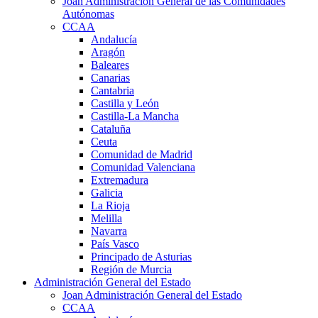
Joan Administración General de las Comunidades
Autónomas
CCAA
Andalucía
Aragón
Baleares
Canarias
Cantabria
Castilla y León
Castilla-La Mancha
Cataluña
Ceuta
Comunidad de Madrid
Comunidad Valenciana
Extremadura
Galicia
La Rioja
Melilla
Navarra
País Vasco
Principado de Asturias
Región de Murcia
Administración General del Estado
Joan Administración General del Estado
CCAA