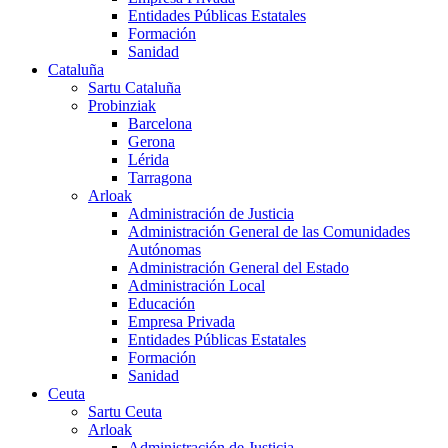
Entidades Públicas Estatales
Formación
Sanidad
Cataluña
Sartu Cataluña
Probinziak
Barcelona
Gerona
Lérida
Tarragona
Arloak
Administración de Justicia
Administración General de las Comunidades
Autónomas
Administración General del Estado
Administración Local
Educación
Empresa Privada
Entidades Públicas Estatales
Formación
Sanidad
Ceuta
Sartu Ceuta
Arloak
Administración de Justicia