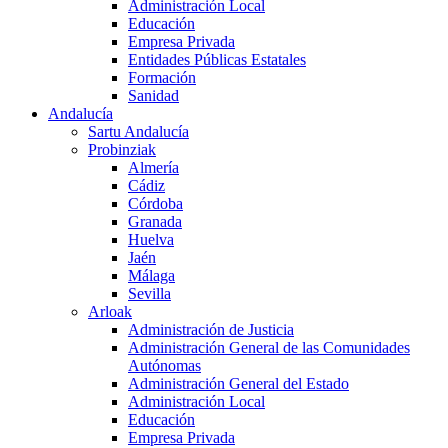
Administración Local
Educación
Empresa Privada
Entidades Públicas Estatales
Formación
Sanidad
Andalucía
Sartu Andalucía
Probinziak
Almería
Cádiz
Córdoba
Granada
Huelva
Jaén
Málaga
Sevilla
Arloak
Administración de Justicia
Administración General de las Comunidades
Autónomas
Administración General del Estado
Administración Local
Educación
Empresa Privada