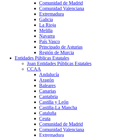
Comunidad de Madrid
Comunidad Valenciana
Extremadura
Galicia
La Rioja
Melilla
Navarra
País Vasco
Principado de Asturias
Región de Murcia
Entidades Públicas Estatales
Joan Entidades Públicas Estatales
CCAA
Andalucía
Aragón
Baleares
Canarias
Cantabria
Castilla y León
Castilla-La Mancha
Cataluña
Ceuta
Comunidad de Madrid
Comunidad Valenciana
Extremadura