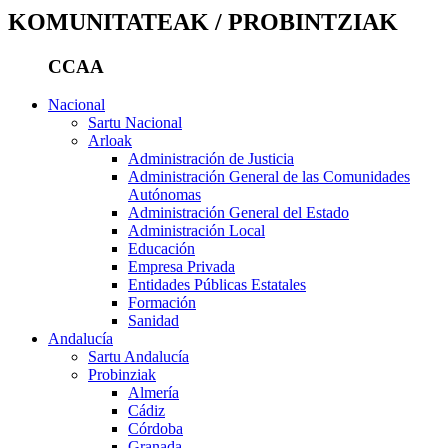
KOMUNITATEAK / PROBINTZIAK
CCAA
Nacional
Sartu Nacional
Arloak
Administración de Justicia
Administración General de las Comunidades
Autónomas
Administración General del Estado
Administración Local
Educación
Empresa Privada
Entidades Públicas Estatales
Formación
Sanidad
Andalucía
Sartu Andalucía
Probinziak
Almería
Cádiz
Córdoba
Granada