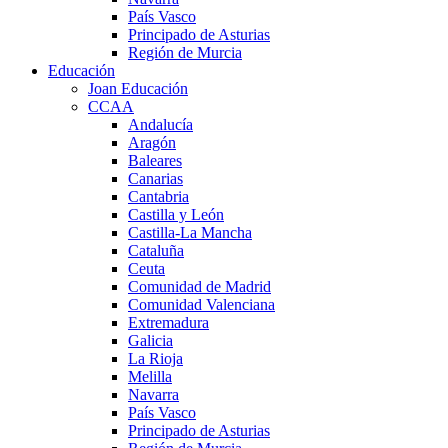
País Vasco
Principado de Asturias
Región de Murcia
Educación
Joan Educación
CCAA
Andalucía
Aragón
Baleares
Canarias
Cantabria
Castilla y León
Castilla-La Mancha
Cataluña
Ceuta
Comunidad de Madrid
Comunidad Valenciana
Extremadura
Galicia
La Rioja
Melilla
Navarra
País Vasco
Principado de Asturias