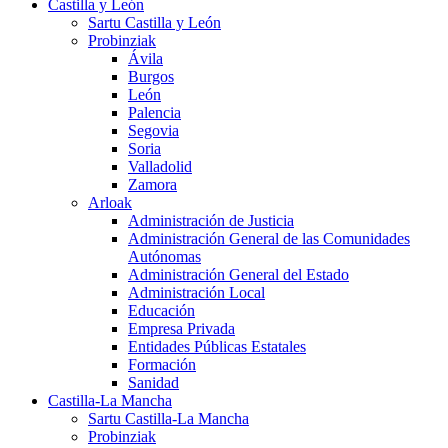
Castilla y León
Sartu Castilla y León
Probinziak
Ávila
Burgos
León
Palencia
Segovia
Soria
Valladolid
Zamora
Arloak
Administración de Justicia
Administración General de las Comunidades
Autónomas
Administración General del Estado
Administración Local
Educación
Empresa Privada
Entidades Públicas Estatales
Formación
Sanidad
Castilla-La Mancha
Sartu Castilla-La Mancha
Probinziak