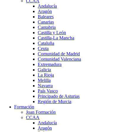
CCAA
Andalucía
Aragón
Baleares
Canarias
Cantabria
Castilla y León
Castilla-La Mancha
Cataluña
Ceuta
Comunidad de Madrid
Comunidad Valenciana
Extremadura
Galicia
La Rioja
Melilla
Navarra
País Vasco
Principado de Asturias
Región de Murcia
Formación
Joan Formación
CCAA
Andalucía
Aragón