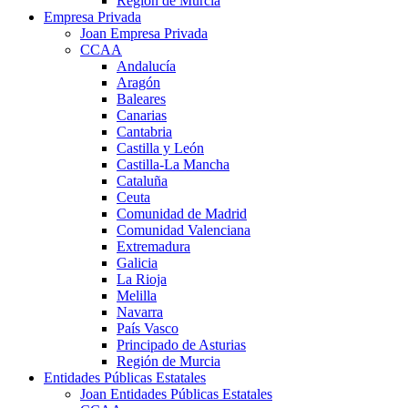
Región de Murcia
Empresa Privada
Joan Empresa Privada
CCAA
Andalucía
Aragón
Baleares
Canarias
Cantabria
Castilla y León
Castilla-La Mancha
Cataluña
Ceuta
Comunidad de Madrid
Comunidad Valenciana
Extremadura
Galicia
La Rioja
Melilla
Navarra
País Vasco
Principado de Asturias
Región de Murcia
Entidades Públicas Estatales
Joan Entidades Públicas Estatales