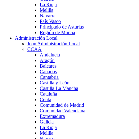
La Rioja
Melilla
Navarra
País Vasco
Principado de Asturias
Región de Murcia
Administración Local
Joan Administración Local
CCAA
Andalucía
Aragón
Baleares
Canarias
Cantabria
Castilla y León
Castilla-La Mancha
Cataluña
Ceuta
Comunidad de Madrid
Comunidad Valenciana
Extremadura
Galicia
La Rioja
Melilla
Navarra