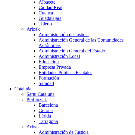
Albacete
Ciudad Real
Cuenca
Guadalajara
Toledo
Arloak
Administración de Justicia
Administración General de las Comunidades
Autónomas
Administración General del Estado
Administración Local
Educación
Empresa Privada
Entidades Públicas Estatales
Formación
Sanidad
Cataluña
Sartu Cataluña
Probinziak
Barcelona
Gerona
Lérida
Tarragona
Arloak
Administración de Justicia