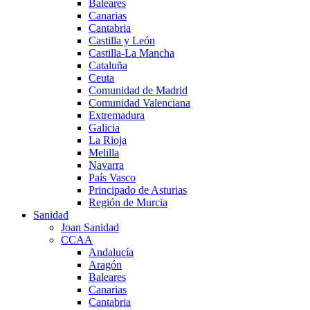
Baleares
Canarias
Cantabria
Castilla y León
Castilla-La Mancha
Cataluña
Ceuta
Comunidad de Madrid
Comunidad Valenciana
Extremadura
Galicia
La Rioja
Melilla
Navarra
País Vasco
Principado de Asturias
Región de Murcia
Sanidad
Joan Sanidad
CCAA
Andalucía
Aragón
Baleares
Canarias
Cantabria