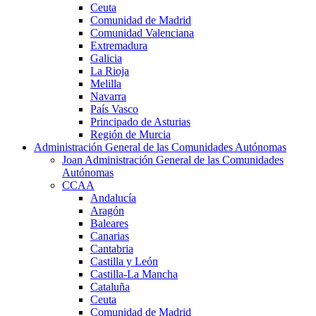
Ceuta
Comunidad de Madrid
Comunidad Valenciana
Extremadura
Galicia
La Rioja
Melilla
Navarra
País Vasco
Principado de Asturias
Región de Murcia
Administración General de las Comunidades Autónomas
Joan Administración General de las Comunidades
Autónomas
CCAA
Andalucía
Aragón
Baleares
Canarias
Cantabria
Castilla y León
Castilla-La Mancha
Cataluña
Ceuta
Comunidad de Madrid