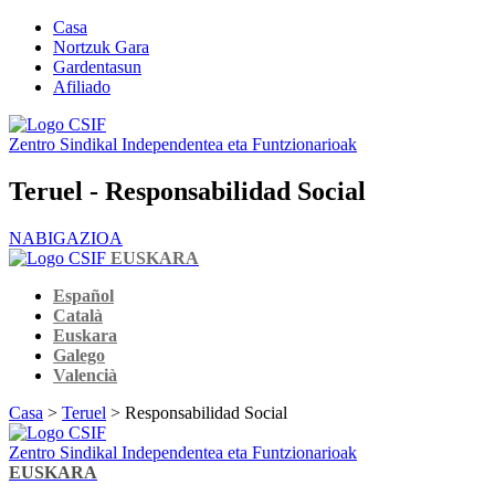
Casa
Nortzuk Gara
Gardentasun
Afiliado
Zentro Sindikal Independentea eta Funtzionarioak
Teruel - Responsabilidad Social
NABIGAZIOA
EUSKARA
Español
Català
Euskara
Galego
Valencià
Casa
>
Teruel
> Responsabilidad Social
Zentro Sindikal Independentea eta Funtzionarioak
EUSKARA