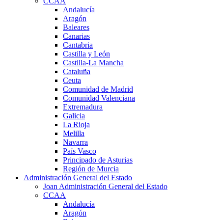
CCAA
Andalucía
Aragón
Baleares
Canarias
Cantabria
Castilla y León
Castilla-La Mancha
Cataluña
Ceuta
Comunidad de Madrid
Comunidad Valenciana
Extremadura
Galicia
La Rioja
Melilla
Navarra
País Vasco
Principado de Asturias
Región de Murcia
Administración General del Estado
Joan Administración General del Estado
CCAA
Andalucía
Aragón