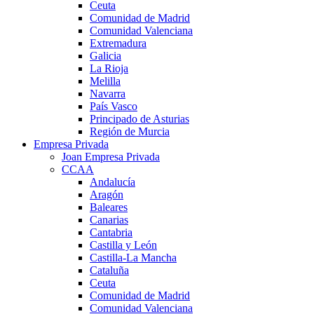
Ceuta
Comunidad de Madrid
Comunidad Valenciana
Extremadura
Galicia
La Rioja
Melilla
Navarra
País Vasco
Principado de Asturias
Región de Murcia
Empresa Privada
Joan Empresa Privada
CCAA
Andalucía
Aragón
Baleares
Canarias
Cantabria
Castilla y León
Castilla-La Mancha
Cataluña
Ceuta
Comunidad de Madrid
Comunidad Valenciana