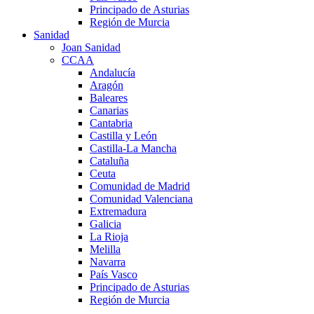
Principado de Asturias
Región de Murcia
Sanidad
Joan Sanidad
CCAA
Andalucía
Aragón
Baleares
Canarias
Cantabria
Castilla y León
Castilla-La Mancha
Cataluña
Ceuta
Comunidad de Madrid
Comunidad Valenciana
Extremadura
Galicia
La Rioja
Melilla
Navarra
País Vasco
Principado de Asturias
Región de Murcia