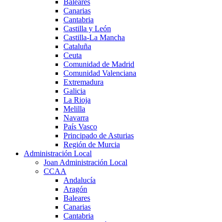
Baleares
Canarias
Cantabria
Castilla y León
Castilla-La Mancha
Cataluña
Ceuta
Comunidad de Madrid
Comunidad Valenciana
Extremadura
Galicia
La Rioja
Melilla
Navarra
País Vasco
Principado de Asturias
Región de Murcia
Administración Local
Joan Administración Local
CCAA
Andalucía
Aragón
Baleares
Canarias
Cantabria