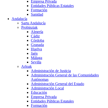
Empresa Privada
Entidades Públicas Estatales
Formación
Sanidad
Andalucía
Sartu Andalucía
Probinziak
Almería
Cádiz
Córdoba
Granada
Huelva
Jaén
Málaga
Sevilla
Arloak
Administración de Justicia
Administración General de las Comunidades
Autónomas
Administración General del Estado
Administración Local
Educación
Empresa Privada
Entidades Públicas Estatales
Formación