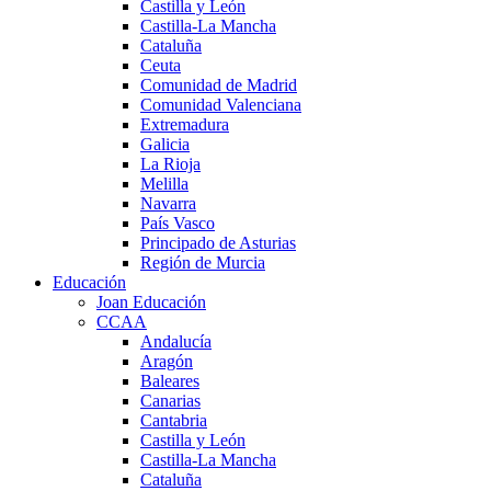
Castilla y León
Castilla-La Mancha
Cataluña
Ceuta
Comunidad de Madrid
Comunidad Valenciana
Extremadura
Galicia
La Rioja
Melilla
Navarra
País Vasco
Principado de Asturias
Región de Murcia
Educación
Joan Educación
CCAA
Andalucía
Aragón
Baleares
Canarias
Cantabria
Castilla y León
Castilla-La Mancha
Cataluña