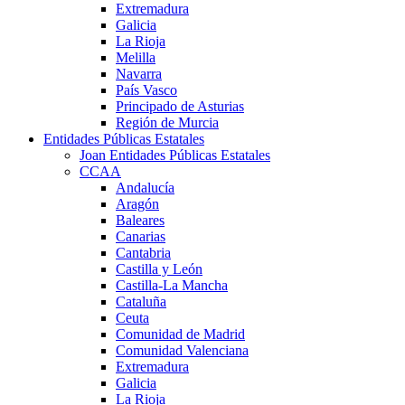
Extremadura
Galicia
La Rioja
Melilla
Navarra
País Vasco
Principado de Asturias
Región de Murcia
Entidades Públicas Estatales
Joan Entidades Públicas Estatales
CCAA
Andalucía
Aragón
Baleares
Canarias
Cantabria
Castilla y León
Castilla-La Mancha
Cataluña
Ceuta
Comunidad de Madrid
Comunidad Valenciana
Extremadura
Galicia
La Rioja