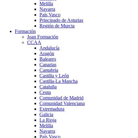
Melilla
Navarra
País Vasco
Principado de Asturias
Región de Murcia
Formación
Joan Formación
CCAA
Andalucía
Aragón
Baleares
Canarias
Cantabria
Castilla y León
Castilla-La Mancha
Cataluña
Ceuta
Comunidad de Madrid
Comunidad Valenciana
Extremadura
Galicia
La Rioja
Melilla
Navarra
País Vasco